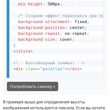
min-height
:
 500px
;
/* Создаем эффект параллакса при прок
background-attachment
:
 fixed
;
background-position
:
 center
;
background-repeat
:
 no-repeat
;
background-size
:
 cover
;
}
</
style
>
<!-- Контейнерный элемент -->
<
div
class
=
"
parallax
"
>
</
div
>
Попробовать самому »
В примере выше для определения высоты
изображения используются пиксели. Если вы хотите