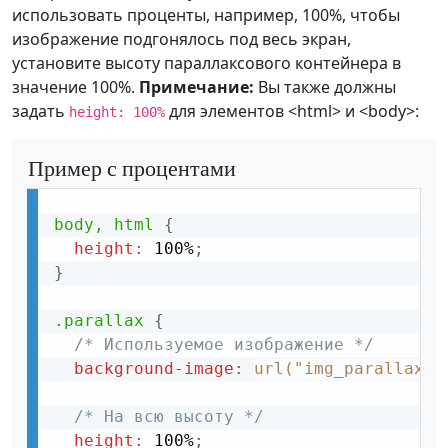
использовать проценты, например, 100%, чтобы
изображение подгонялось под весь экран,
установите высоту параллаксового контейнера в
значение 100%.
Примечание:
Вы также должны
задать
для элементов <html> и <body>:
height: 100%
Пример с процентами
body, html
{
height
:
 100%
;
}
.parallax
{
/* Используемое изображение */
background-image
:
url("img_parallax.j
/* На всю высоту */
height
:
 100%
;