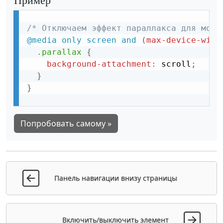
/* Отключаем эффект параллакса для моби
@media
 only screen and 
(
max-device-widt
.parallax
{
background-attachment
:
 scroll
;
}
}
Попробовать самому »
Панель навигации внизу страницы
Включить/выключить элемент