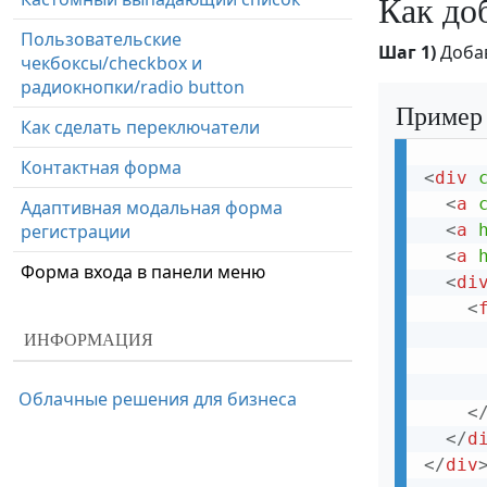
Как до
Пользовательские
Шаг 1)
Доба
чекбоксы/checkbox и
радиокнопки/radio button
Пример
Как сделать переключатели
Контактная форма
<
div
<
a
Адаптивная модальная форма
регистрации
<
a
<
a
Форма входа в панели меню
<
di
<
ИНФОРМАЦИЯ
Облачные решения для бизнеса
<
</
d
</
div