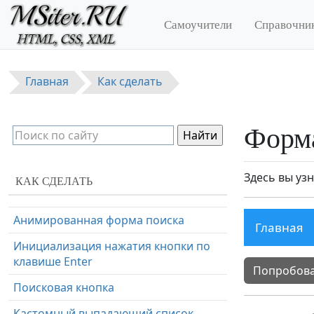
Перейти к основному содержанию
Адаптивная форма
Самоучители
Справочни
Форма с проверкой пароля
Всплывающая форма
Главная
Как сделать
Очистка поля ввода
Копирование текста в буфер обмена
Форма
Полноэкранная поисковая форма
Автозаполнение формы
Здесь вы уз
КАК СДЕЛАТЬ
Многоэтапная форма
Анимированная форма поиска
Главная
Инициализация нажатия кнопки по
клавише Enter
Попробова
Поисковая кнопка
Кастомный выпадающий список