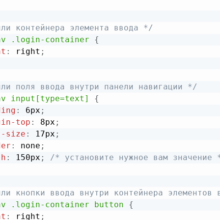
или контейнера элемента ввода */
av .login-container
{
at
:
 right
;
или поля ввода внутри панели навигации */
av input[type=text]
{
ding
:
 6px
;
gin-top
:
 8px
;
t-size
:
 17px
;
der
:
 none
;
th
:
 150px
;
/* установите нужное вам значение 
или кнопки ввода внутри контейнера элементов 
av .login-container button
{
at
:
 right
;