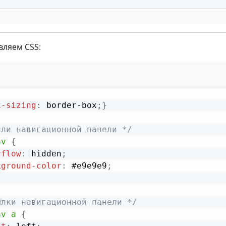
ляем CSS:
x-sizing
:
 border-box
;
}
или навигационной панели */
av
{
rflow
:
 hidden
;
kground-color
:
 #e9e9e9
;
ылки навигационной панели */
av a
{