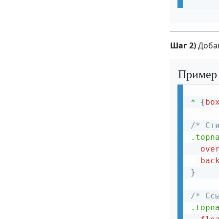
Шаг 2)
Добав
Пример
*
{
bo
/* Ст
.topn
ove
bac
}
/* Сс
.topn