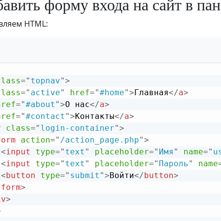
бавить форму входа на сайт в па
вляем HTML:
class
=
"
topnav
"
>
class
=
"
active
"
href
=
"
#home
"
>
Главная
</
a
>
href
=
"
#about
"
>
О нас
</
a
>
href
=
"
#contact
"
>
Контакты
</
a
>
v
class
=
"
login-container
"
>
form
action
=
"
/action_page.php
"
>
<
input
type
=
"
text
"
placeholder
=
"
Имя
"
name
=
"
u
<
input
type
=
"
text
"
placeholder
=
"
Пароль
"
name
<
button
type
=
"
submit
"
>
Войти
</
button
>
/
form
>
iv
>
>