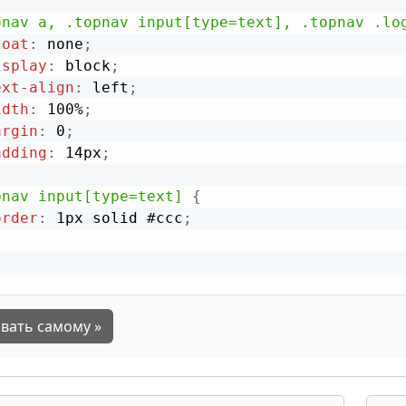
pnav a, .topnav input[type=text], .topnav .lo
loat
:
 none
;
isplay
:
 block
;
ext-align
:
 left
;
idth
:
 100%
;
argin
:
 0
;
adding
:
 14px
;
pnav input[type=text]
{
order
:
 1px solid #ccc
;
вать самому »