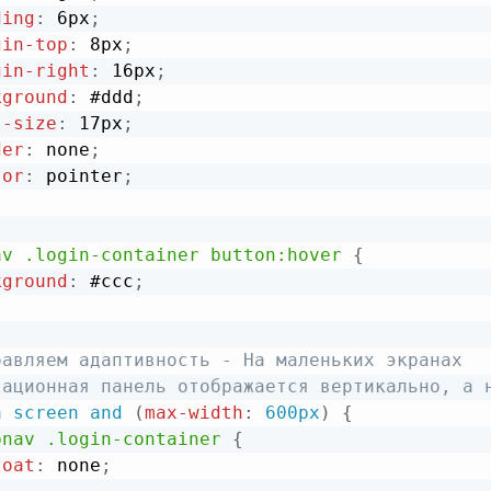
ding
:
 6px
;
gin-top
:
 8px
;
gin-right
:
 16px
;
kground
:
 #ddd
;
t-size
:
 17px
;
der
:
 none
;
sor
:
 pointer
;
av .login-container button:hover
{
kground
:
 #ccc
;
бавляем адаптивность - На маленьких экранах

гационная панель отображается вертикально, а 
a
 screen and 
(
max-width
:
 600px
)
{
pnav .login-container
{
loat
:
 none
;