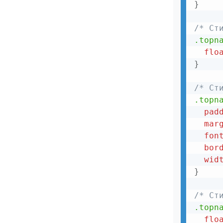
}
/* Ст
.topn
flo
}
/* Ст
.topn
pad
mar
fon
bor
wid
}
/* Ст
.topn
flo