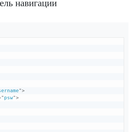
нель навигации
sername
"
>
=
"
psw
"
>