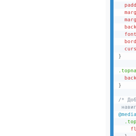
pad
mar
mar
bac
fon
bor
cur
}
.topn
bac
}
/* До
 нави
@medi
.to
f