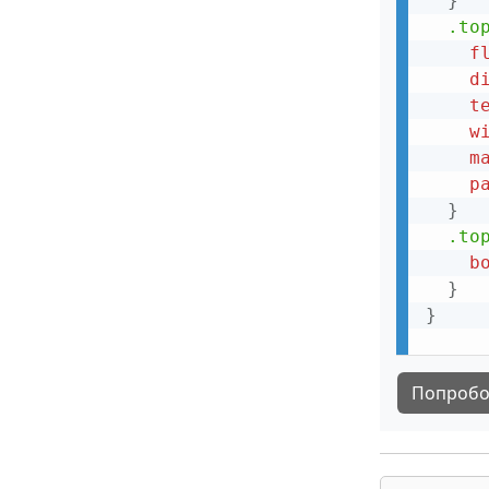
}
.to
f
d
t
w
m
p
}
.to
b
}
}
Попробо