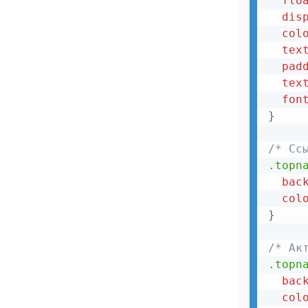
flo
dis
col
tex
pad
tex
fon
}
/* Сс
.topn
bac
col
}
/* Ак
.topn
bac
col