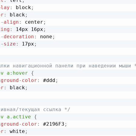
at
:
 left
;
play
:
 block
;
or
:
 black
;
t-align
:
 center
;
ding
:
 14px 16px
;
t-decoration
:
 none
;
t-size
:
 17px
;
ылки навигационной панели при наведении мыши 
av a:hover
{
kground-color
:
 #ddd
;
or
:
 black
;
тивная/текущая ссылка */
av a.active
{
kground-color
:
 #2196F3
;
or
:
 white
;