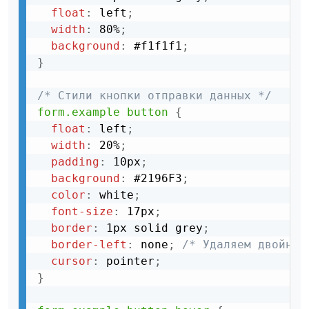
float
:
 left
;
width
:
 80%
;
background
:
 #f1f1f1
;
}
/* Стили кнопки отправки данных */
form.example button
{
float
:
 left
;
width
:
 20%
;
padding
:
 10px
;
background
:
 #2196F3
;
color
:
 white
;
font-size
:
 17px
;
border
:
 1px solid grey
;
border-left
:
 none
;
/* Удаляем двойную
cursor
:
 pointer
;
}