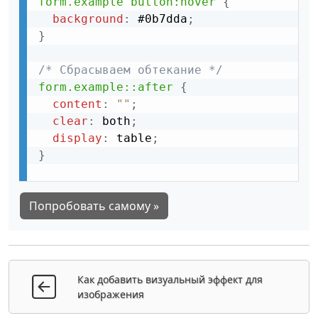
form.example button:hover
{
background
:
 #0b7dda
;
}
/* Сбрасываем обтекание */
form.example::after
{
content
:
""
;
clear
:
 both
;
display
:
 table
;
}
Попробовать самому »
Как добавить визуальный эффект для
изображения