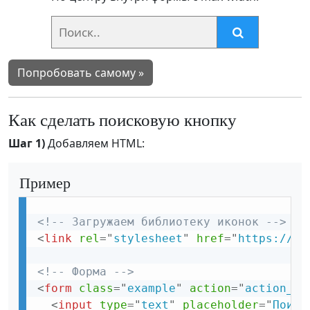
Попробовать самому »
Как сделать поисковую кнопку
Шаг 1)
Добавляем HTML:
Пример
<!-- Загружаем библиотеку иконок -->
<
link
rel
=
"
stylesheet
"
href
=
"
https://cd
<!-- Форма -->
<
form
class
=
"
example
"
action
=
"
action_pa
<
input
type
=
"
text
"
placeholder
=
"
Поиск