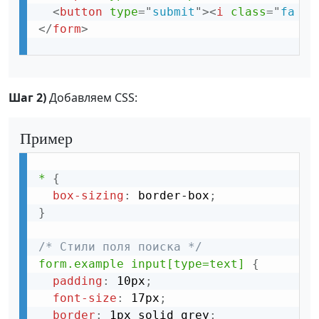
<
button
type
=
"
submit
"
>
<
i
class
=
"
fa fa
</
form
>
Шаг 2)
Добавляем CSS:
Пример
*
{
box-sizing
:
 border-box
;
}
/* Стили поля поиска */
form.example input[type=text]
{
padding
:
 10px
;
font-size
:
 17px
;
border
:
 1px solid grey
;