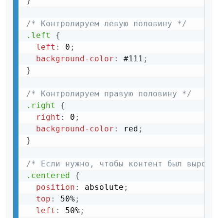
}
/* Контролируем левую половину */
.left
{
left
:
 0
;
background-color
:
 #111
;
}
/* Контролируем правую половину */
.right
{
right
:
 0
;
background-color
:
 red
;
}
/* Если нужно, чтобы контент был выровн
.centered
{
position
:
 absolute
;
top
:
 50%
;
left
:
 50%
;