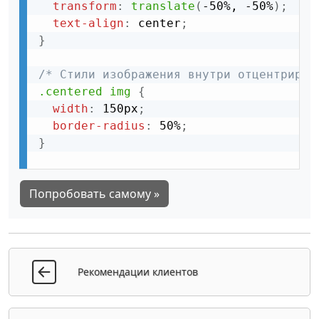
transform
:
translate
(
-50%, -50%
)
;
text-align
:
 center
;
}
/* Стили изображения внутри отцентриров
.centered img
{
width
:
 150px
;
border-radius
:
 50%
;
}
Попробовать самому »
Рекомендации клиентов