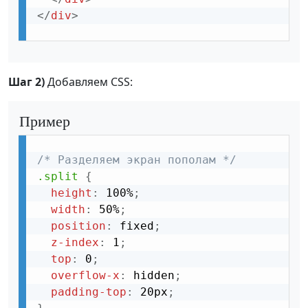
</
div
>
Шаг 2)
Добавляем CSS:
Пример
/* Разделяем экран пополам */
.split
{
height
:
 100%
;
width
:
 50%
;
position
:
 fixed
;
z-index
:
 1
;
top
:
 0
;
overflow-x
:
 hidden
;
padding-top
:
 20px
;