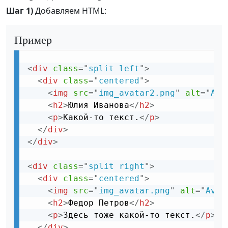
Шаг 1)
Добавляем HTML:
Пример
<
div
class
=
"
split left
"
>
<
div
class
=
"
centered
"
>
<
img
src
=
"
img_avatar2.png
"
alt
=
"
Ava
<
h2
>
Юлия Иванова
</
h2
>
<
p
>
Какой-то текст.
</
p
>
</
div
>
</
div
>
<
div
class
=
"
split right
"
>
<
div
class
=
"
centered
"
>
<
img
src
=
"
img_avatar.png
"
alt
=
"
Avat
<
h2
>
Федор Петров
</
h2
>
<
p
>
Здесь тоже какой-то текст.
</
p
>
</
div
>