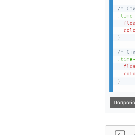
/* Ст
Форма регистрации
.time
Форма оформления заказа
flo
col
Адаптивная форма
}
Форма с проверкой пароля
/* Ст
Всплывающая форма
.time
Очистка поля ввода
flo
col
Копирование текста в буфер обмена
}
Полноэкранная поисковая форма
Автозаполнение формы
Попробо
Многоэтапная форма
Анимированная форма поиска
Инициализация нажатия кнопки по