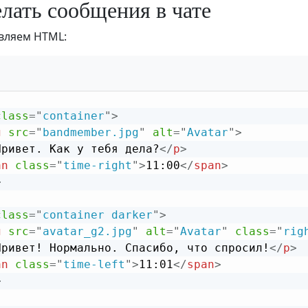
елать сообщения в чате
вляем HTML:
class
=
"
container
"
>
g
src
=
"
bandmember.jpg
"
alt
=
"
Avatar
"
>
Привет. Как у тебя дела?
</
p
>
an
class
=
"
time-right
"
>
11:00
</
span
>
>
class
=
"
container darker
"
>
g
src
=
"
avatar_g2.jpg
"
alt
=
"
Avatar
"
class
=
"
rig
Привет! Нормально. Спасибо, что спросил!
</
p
>
an
class
=
"
time-left
"
>
11:01
</
span
>
>