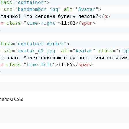
class
=
"
container
"
>
g
src
=
"
bandmember.jpg
"
alt
=
"
Avatar
"
>
Отлично! Что сегодня будешь делать?
</
p
>
an
class
=
"
time-right
"
>
11:02
</
span
>
>
class
=
"
container darker
"
>
g
src
=
"
avatar_g2.jpg
"
alt
=
"
Avatar
"
class
=
"
rig
Не знаю. Может поиграю в футбол.. или позаним
an
class
=
"
time-left
"
>
11:05
</
span
>
>
ляем CSS: