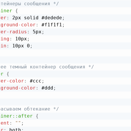
нтейнеры сообщения */
ainer
{
der
:
 2px solid #dedede
;
kground-color
:
 #f1f1f1
;
der-radius
:
 5px
;
ding
:
 10px
;
gin
:
 10px 0
;
лее темный контейнер сообщения */
er
{
der-color
:
 #ccc
;
kground-color
:
 #ddd
;
расываем обтекание */
ainer::after
{
tent
:
""
;
ar
:
 both
;