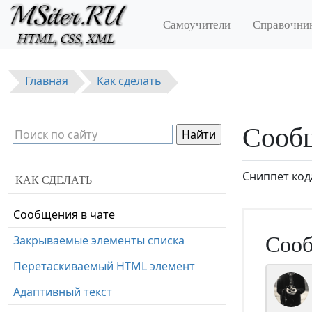
Перейти к основному содержанию
Выпадающий пункт меню в
Самоучители
Справочни
навигационной панели
Поисковая панель
Полноэкранное оверлейное меню
Главная
Как сделать
Адаптивная навигация в верху
страницы
Сообщ
Разное
Полноэкранное видео в фоновом
Сниппет код
КАК СДЕЛАТЬ
режиме
Сообщения в чате
Сооб
Закрываемые элементы списка
Перетаскиваемый HTML элемент
Адаптивный текст