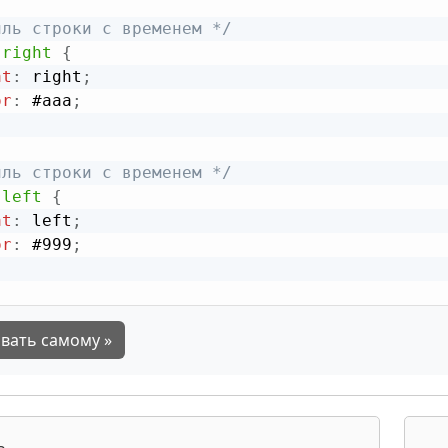
иль строки с временем */
-right
{
at
:
 right
;
or
:
 #aaa
;
иль строки с временем */
-left
{
at
:
 left
;
or
:
 #999
;
вать самому »