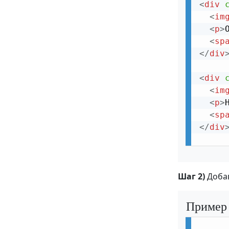
<
div
Колонки одинаковой высоты
<
im
Круги
<
p
>
<
sp
Ярлыки состояния
</
div
Информационные заметки
<
div
Контактные ярлыки
<
im
Список дел
<
p
>
<
sp
Карточки
</
div
Индикатор прокрутки
Оповещения
Шаг 2)
Добав
Оверлей
Подключение внешнего HTML кода
Пример
Календарь на CSS