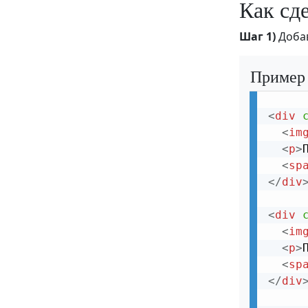
Как сд
Своя полоса прокрутки
Шаг 1)
Доба
Добавить активный класс к текущему
элементу
Пример
Переключение Нравится/Не
нравится
<
div
Переключение текста
<
im
Шкала времени
<
p
>
<
sp
Соотношение сторон
</
div
Пользовательский рейтинг
<
div
Рейтинг в виде звездочек
<
im
<
p
>
Рисование при прокрутке
<
sp
Всплывающее сообщение по типу
</
div
Toast