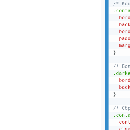
Карточка профиля
/* Ко
.cont
Таймер обратного отсчета
bor
Всплывающая подсказка
bac
bor
Слайдер диапазона
pad
Индикатор прогресса
mar
}
Индикатор загрузки
/* Бо
Подсказка-попап
.dark
Включить/выключить элемент
bor
bac
Эффект параллакса при прокрутке
}
Сетка
/* Сб
Данные с переключением вида
.cont
список/сетка
con
Макет в 3 колонки
cle