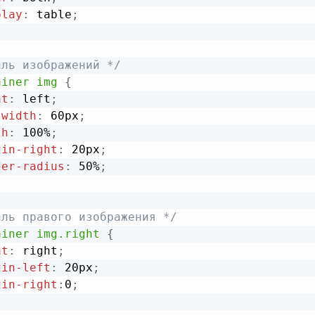
play
:
 table
;
иль изображений */
ainer img
{
at
:
 left
;
-width
:
 60px
;
th
:
 100%
;
gin-right
:
 20px
;
der-radius
:
 50%
;
иль правого изображения */
ainer img.right
{
at
:
 right
;
gin-left
:
 20px
;
gin-right
:
0
;