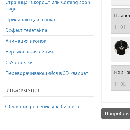
Страница "Скоро..." или Coming soon
page
Привет
Прилипающая шапка
11:01
Эффект телетайпа
Анимация иконок
Вертикальная линия
CSS стрелки
Не зна
Переворачивающийся в 3D квадрат
Адаптивная таблица тарифов
11:05
ИНФОРМАЦИЯ
JavaScript анимация на веб-странице
Уровни навыков
Облачные решения для бизнеса
Попробова
Как разделить экран пополам
Рекомендации клиентов