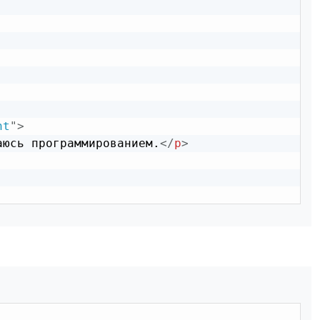
ht
"
>
аюсь программированием.
</
p
>