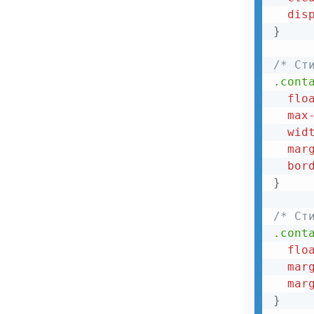
dis
Таблицы
}
Сравнительная таблица
/* Ст
Адаптивные таблицы
.cont
flo
Таблица в полоску
max
Фильтрация
wid
mar
Как сделать сортировку списка
bor
Как отфильтровать элементы
}
Таблица с фильтрацией
/* Ст
Фильтрация/Поиск по списку
.cont
flo
Формы
mar
Форма с иконками
mar
}
Форма входа через социальные сети