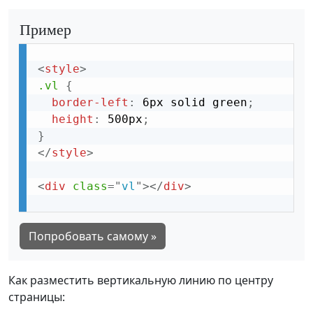
Пример
<
style
>
.vl
{
border-left
:
 6px solid green
;
height
:
 500px
;
}
</
style
>
<
div
class
=
"
vl
"
>
</
div
>
Попробовать самому »
Как разместить вертикальную линию по центру
страницы: