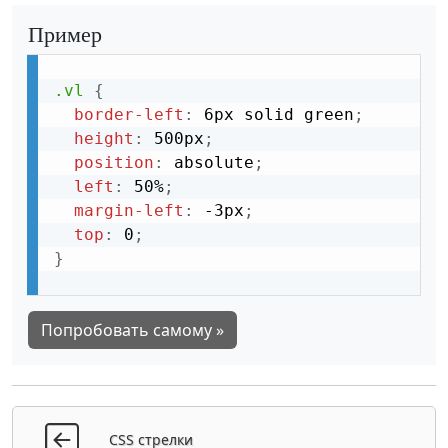
Пример
.vl
{
border-left
:
 6px solid green
;
height
:
 500px
;
position
:
 absolute
;
left
:
 50%
;
margin-left
:
 -3px
;
top
:
 0
;
}
Попробовать самому »
CSS стрелки