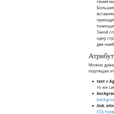
гения м
Большин
вставля
приходит
помощи 
Такой с
одну стр
две наи
Атрибу
Можно думат
портящих эт
text
и
bg
то же са
backgro
backgro
link
,
ali
CSS псе