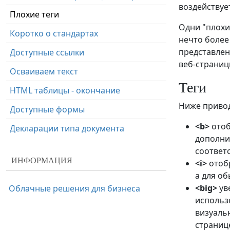
воздействуе
Плохие теги
Одни "плохи
Коротко о стандартах
нечто более
представлен
Доступные ссылки
веб-страниц
Осваиваем текст
Теги
HTML таблицы - окончание
Ниже привод
Доступные формы
<b>
отоб
Декларации типа документа
дополни
соответ
ИНФОРМАЦИЯ
<i>
отобр
а для о
<big>
ув
Облачные решения для бизнеса
использо
визуаль
страниц