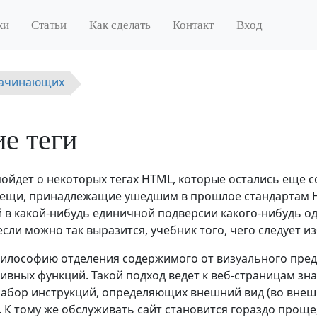
ки
Статьи
Как сделать
Контакт
Вход
начинающих
е теги
пойдет о некоторых тегах HTML, которые остались еще с
ещи, принадлежащие ушедшим в прошлое стандартам HT
в какой-нибудь единичной подверсии какого-нибудь од
если можно так выразится, учебник того, чего следует из
илософию отделения содержимого от визуального предс
ивных функций. Такой подход ведет к веб-страницам зна
абор инструкций, определяющих внешний вид (во внешн
. К тому же обслуживать сайт становится гораздо проще