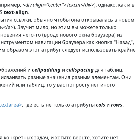
например,
<div align="center">Текст</div>
), однако, как и в
SS
text-align
.
ытия ссылки, обычно чтобы она открывалась в новом
ь</a>). Звучит мило, но этим вы можете только
новения чего-то (вроде нового окна браузера) из
инструментом навигации браузера как кнопка "Назад",
ким образом этот атрибут следует использовать крайне
ображений и
cellpadding
и
cellspacing
для таблиц,
присваивать разные значения разным элементам. Они
ений или таблиц, то у вас попросту нет иного
textarea>
, где есть не только атрибуты
cols
и
rows
,
конкретных задач, и хотите верьте, хотите нет