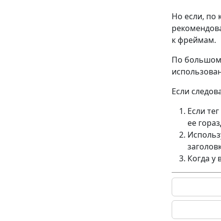
Но если, по
рекомендова
к фреймам.
По большому
использован
Если следов
Если тег
ее гораз
Использу
заголовк
Когда у