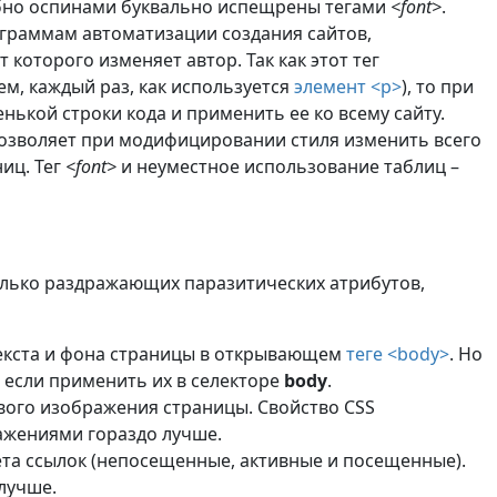
добно оспинами буквально испещрены тегами
<font>
.
граммам автоматизации создания сайтов,
 которого изменяет автор. Так как этот тег
ем, каждый раз, как используется
элемент <p>
), то при
ькой строки кода и применить ее ко всему сайту.
 позволяет при модифицировании стиля изменить всего
ниц. Тег
<font>
и неуместное использование таблиц –
колько раздражающих паразитических атрибутов,
текста и фона страницы в открывающем
теге <body>
. Но
, если применить их в селекторе
body
.
ого изображения страницы. Свойство CSS
жениями гораздо лучше.
та ссылок (непосещенные, активные и посещенные).
лучше.