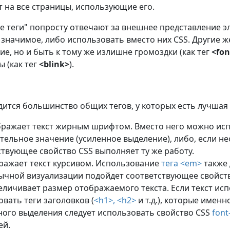
т на все страницы, использующие его.
е теги" попросту отвечают за внешнее представление эл
 значимое, либо использовать вместо них CSS. Другие ж
ие, но и быть к тому же излишне громоздки (как тег
<fon
ы (как тег
<blink>
).
ится большинство общих тегов, у которых есть лучшая 
ражает текст жирным шрифтом. Вместо него можно ис
тельное значение (усиленное выделение), либо, если 
ствующее свойство CSS выполняет ту же работу.
ажает текст курсивом. Использование
тега <em>
также 
бычной визуализации подойдет соответствующее свойств
еличивает размер отображаемого текста. Если текст испо
вать теги заголовков (
<h1>, <h2>
и т.д.), которые именн
ного выделения следует использовать свойство CSS
font
ей.