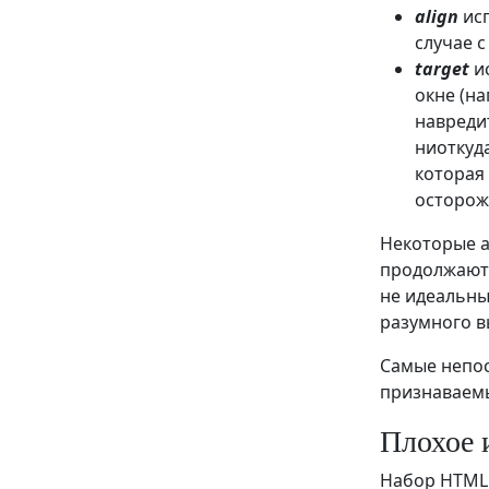
align
исп
случае с
target
ис
окне (на
навредит
ниоткуд
которая 
осторож
Некоторые а
продолжают 
не идеальны
разумного в
Самые непо
признаваем
Плохое 
Набор HTML 