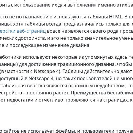
рить), использование их для выполнения именно этих з
сто не по назначению используются таблицы HTML. Впо
ницы, хотя таблицы всегда предназначались только дл
ерстки веб-страниц
вовсе не является своего рода про
ических достоинств, и это не только значительное умен
е и последующее изменение дизайна.
аботчики используют некоторые из упомянутых здесь тег
раницы) для достижения традиционного дизайна, чтобы
(в частности с Netscape 4). Таблицы действительно да
доступный в Netscape 4, но таких пользователей не мног
го табличная верстка является огромным неудобством, -
стройств – постоянно растет. Преимущества бестаблич
т недостатки и отчетливо проявляются на страницах, 
 сайтов не использует фреймы, и пользователи получаю