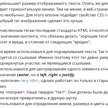
уменьшает размер отображаемого текста. Опять же для
дает горизонтальную линию. Тем не менее, в веб-страни
ко необычно. Для этого вполне подойдет свойство CSS
b
добрый тег изображения сделает это лучше.
ечисленным тегам последние стандарты HTML относятся 
 значению контента, что обязаны делать "хорошие теги"
осят и вреда, в отличие от следующих "вредин":
ое время использовался для подчеркивания текста. Так 
руется со ссылками. Именно поэтому этот тег давно уме
подчеркнутые участки, не являющиеся ссылками.
использовался для центрирования одного элемента отн
значение
center
, но и
left
,
right
и
justify
.
налогичен
тегу <div>
, однако работает он только в ста
зен.
ли
<marquee>
. Наше твердое "Нет!". Они должны были д
ки вскоре превратились в дурную шутку.
пользовался для определения имени, размера и цвета ш