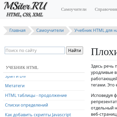
заголовков
Перейти к основному содержанию
Самоучители
Справочни
Упорядоченные и неупорядоченные
списки
Определение HTML cсылок
Главная
Самоучители
Учебник HTML для 
Как добавить изображения
HTML таблицы - начало
Плохи
HTML формы
Здесь речь 
HTML - Промежуточные итоги
УЧЕБНИК HTML
уродливые в
Span и Div
работающей 
тегами. Это 
Метатеги
HTML таблицы - продолжение
Исповедуя ф
репрезентат
Списки определений
отдельный н
веб-страниц
Как добавить скрипты Javascript