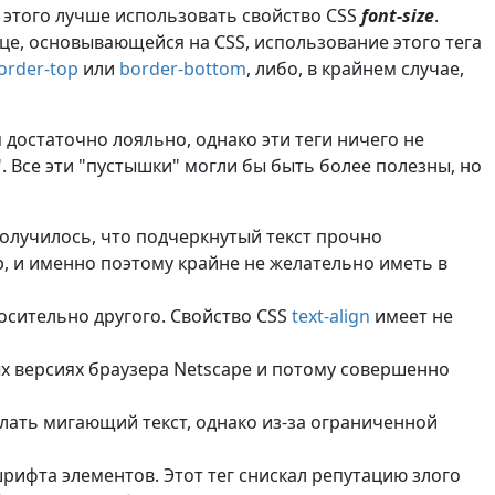
 этого лучше использовать свойство CSS
font-size
.
це, основывающейся на CSS, использование этого тега
order-top
или
border-bottom
, либо, в крайнем случае,
достаточно лояльно, однако эти теги ничего не
. Все эти "пустышки" могли бы быть более полезны, но
получилось, что подчеркнутый текст прочно
р, и именно поэтому крайне не желательно иметь в
осительно другого. Свойство CSS
text-align
имеет не
рых версиях браузера Netscape и потому совершенно
елать мигающий текст, однако из-за ограниченной
рифта элементов. Этот тег снискал репутацию злого