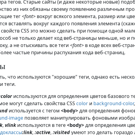
ира тегов. Старые сайты (и даже некоторые новые) по
ство из них обязаны своему появлению различным про
ющие тег
<font>
вокруг всякого элемента, размер или цвет
ся вставлять вокруг каждого появления элемента (скаж
свойств CSS это можно сделать при помощи одной мален
пособ не только делает код веб-страницы меньше, но и
оку, а не отыскивать все теги
<font>
в коде всех веб-стра
более частые причины распухания кода веб-страниц.
ты
ь, что используются "хорошие" теги, однако есть нес
и теги.
color
используются для определения цветов базового 
мое могут сделать свойства CSS
color
и
background-color
und
используется с тегом
<body>
для определения фонов
und-image
позволяет манипулировать фоновыми изобра
nk
,
vlink
используются в теге
<body>
для определения цве
вдоклассы
:link
,
:active
,
:visited
умеют это делать гораздо 