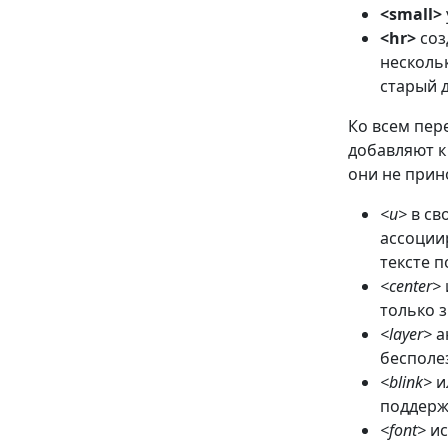
<small>
<hr>
соз
несколь
старый 
Ко всем пер
добавляют к
они не прин
<u>
в св
ассоции
тексте 
<center>
только 
<layer>
а
бесполе
<blink>
и
поддерж
<font>
ис