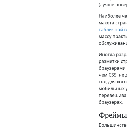
(лучше пове
Наиболее ча
макета стра
табличной в
массу практ
обслуживани
Иногда разр
разметки ст
браузерами 
чем CSS, не 
тех, для ко
мобильных у
перевешиваю
браузерах.
Фреймы
Большинство