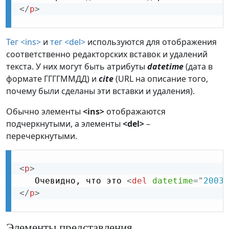
</
p
>
Тег <ins>
и
тег <del>
используются для отображения
соответственно редакторских вставок и удалений
текста. У них могут быть атрибуты
datetime
(дата в
формате ГГГГММДД) и
cite
(URL на описание того,
почему были сделаны эти вставки и удаления).
Обычно элементы
<ins>
отображаются
подчеркнутыми, а элементы
<del>
–
перечеркнутыми.
<
p
>
   Очевидно, что это 
<
del
datetime
=
"
20030
</
p
>
Элементы представления