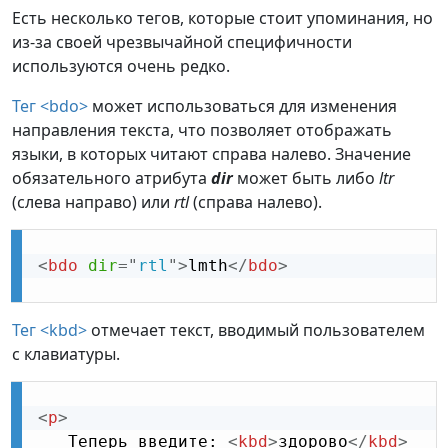
Есть несколько тегов, которые стоит упоминания, но
из-за своей чрезвычайной специфичности
используются очень редко.
Тег <bdo>
может использоваться для изменения
направления текста, что позволяет отображать
языки, в которых читают справа налево. Значение
обязательного атрибута
dir
может быть либо
ltr
(слева направо) или
rtl
(справа налево).
<
bdo
dir
=
"
rtl
"
>
lmth
</
bdo
>
Тег <kbd>
отмечает текст, вводимый пользователем
с клавиатуры.
<
p
>
   Теперь введите: 
<
kbd
>
здорово
</
kbd
>