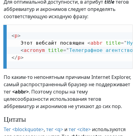
Для оптимальной доступности, в атрибут
title
тегов
аббревиатур и акронимов следует определять
соответствующую исходную фразу:
<
p
>
   Этот вебсайт посвящен 
<
abbr
title
=
"
Hyp
<
acronym
title
=
"
Телеграфное агентство 
</
p
>
По каким-то непонятным причинам Internet Explorer,
самый распространенный браузер не поддерживает
тег
<abbr>
. Поэтому споры на тему
целесообразности использования тегов
аббревиатур и акронимов не утихают до сих пор.
Цитаты
Тег <blockquote>
,
тег <q>
и
тег <cite>
используются