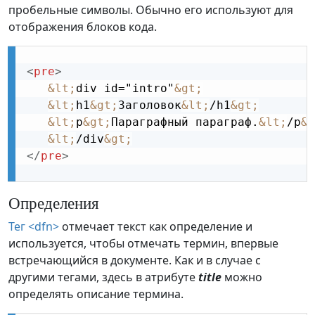
пробельные символы. Обычно его используют для
отображения блоков кода.
<
pre
>
&lt;
div id="intro"
&gt;
&lt;
h1
&gt;
Заголовок
&lt;
/h1
&gt;
&lt;
p
&gt;
Параграфный параграф.
&lt;
/p
&g
&lt;
/div
&gt;
</
pre
>
Определения
Тег <dfn>
отмечает текст как определение и
используется, чтобы отмечать термин, впервые
встречающийся в документе. Как и в случае с
другими тегами, здесь в атрибуте
title
можно
определять описание термина.