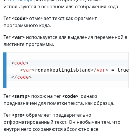
используются в основном для отображения кода.
Тег
<code>
отмечает текст как фрагмент
программного кода.
Тег
<var>
используется для выделения переменной в
листинге программы.
<
code
>
<
var
>
ronankeatingisbland
</
var
>
</
code
>
Тег
<samp>
похож на тег
<code>
, однако
предназначен для пометки текста, как образца.
Тег
<pre>
обрамляет предварительно
отформатированный текст. Он необычен тем, что
внутри него сохраняются абсолютно все