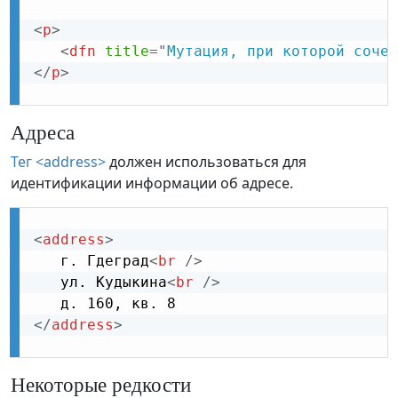
<
p
>
<
dfn
title
=
"
Мутация, при которой сочет
</
p
>
Адреса
Тег <address>
должен использоваться для
идентификации информации об адресе.
<
address
>
   г. Гдеград
<
br
/>
   ул. Кудыкина
<
br
/>
</
address
>
Некоторые редкости