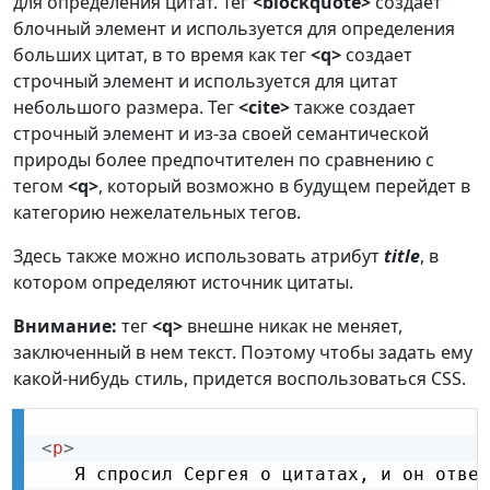
для определения цитат. Тег
<blockquote>
создает
блочный элемент и используется для определения
больших цитат, в то время как тег
<q>
создает
строчный элемент и используется для цитат
небольшого размера. Тег
<cite>
также создает
строчный элемент и из-за своей семантической
природы более предпочтителен по сравнению с
тегом
<q>
, который возможно в будущем перейдет в
категорию нежелательных тегов.
Здесь также можно использовать атрибут
title
, в
котором определяют источник цитаты.
Внимание:
тег
<q>
внешне никак не меняет,
заключенный в нем текст. Поэтому чтобы задать ему
какой-нибудь стиль, придется воспользоваться CSS.
<
p
>
   Я спросил Сергея о цитатах, и он ответ