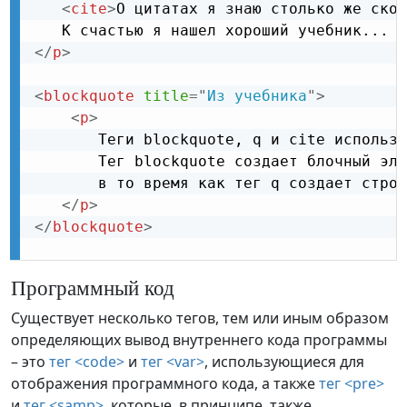
<
cite
>
О цитатах я знаю столько же скол
</
p
>
<
blockquote
title
=
"
Из учебника
"
>
<
p
>
       Теги blockquote, q и cite использу
       Тег blockquote создает блочный эле
       в то время как тег q создает строч
</
p
>
</
blockquote
>
Программный код
Существует несколько тегов, тем или иным образом
определяющих вывод внутреннего кода программы
– это
тег <code>
и
тег <var>
, использующиеся для
отображения программного кода, а также
тег <pre>
и
тег <samp>
, которые, в принципе, также