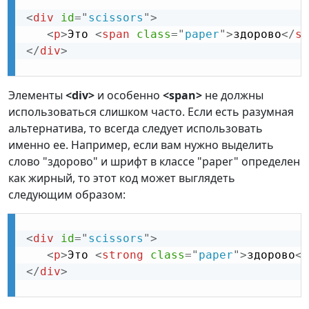
<
div
id
=
"
scissors
"
>
<
p
>
Это 
<
span
class
=
"
paper
"
>
здорово
</
sp
</
div
>
Элементы
<div>
и особенно
<span>
не должны
использоваться слишком часто. Если есть разумная
альтернатива, то всегда следует использовать
именно ее. Например, если вам нужно выделить
слово "здорово" и шрифт в классе "paper" определен
как жирный, то этот код может выглядеть
следующим образом:
<
div
id
=
"
scissors
"
>
<
p
>
Это 
<
strong
class
=
"
paper
"
>
здорово
</
</
div
>