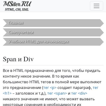
Перейти к основному содержанию
Главная
Самоучители
Учебник HTML для начинающих
Span и Div
Все в HTML предназначено для того, чтобы придать
контенту некое значение. В то время как
большинство HTML тегов в полной мере выполняют
это предназначение (
тег <p>
создает параграф,
тег
<h1>
– заголовок и т.д.),
тег <span>
и
тег <div>
никакого значения не имеют, что может вызвать
некоторые сомнения в необходимости их