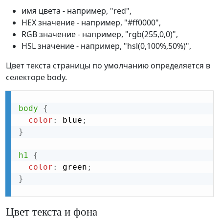
имя цвета - например, "red",
HEX значение - например, "#ff0000",
RGB значение - например, "rgb(255,0,0)",
HSL значение - например, "hsl(0,100%,50%)",
Цвет текста страницы по умолчанию определяется в
селекторе body.
body
{
color
:
 blue
;
}
h1
{
color
:
 green
;
}
Цвет текста и фона