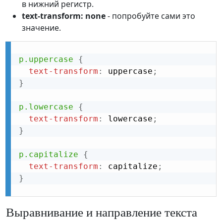
в нижний регистр.
text-transform: none
- попробуйте сами это
значение.
p.uppercase
{
text-transform
:
 uppercase
;
}
p.lowercase
{
text-transform
:
 lowercase
;
}
p.capitalize
{
text-transform
:
 capitalize
;
}
Выравнивание и направление текста