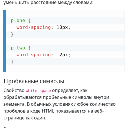
уменьшить расстояние между словами:
p.one
{
word-spacing
:
 10px
;
}
p.two
{
word-spacing
:
 -2px
;
}
Пробельные символы
Свойство
определяет, как
white-space
обрабатываются пробельные символы внутри
элемента. В обычных условиях любое количество
пробелов в коде HTML показывается на веб-
странице как один.