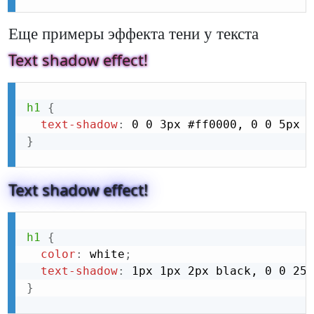
Еще примеры эффекта тени у текста
Text shadow effect!
h1
{
text-shadow
:
 0 0 3px #ff0000, 0 0 5px #
}
Text shadow effect!
h1
{
color
:
 white
;
text-shadow
:
 1px 1px 2px black, 0 0 25p
}