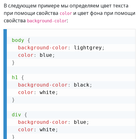
В следующем примере мы определяем цвет текста
при помощи свойства
и цвет фона при помощи
color
свойства
:
background-color
body
{
background-color
:
 lightgrey
;
color
:
 blue
;
}
h1
{
background-color
:
 black
;
color
:
 white
;
}
div
{
background-color
:
 blue
;
color
:
 white
;
}