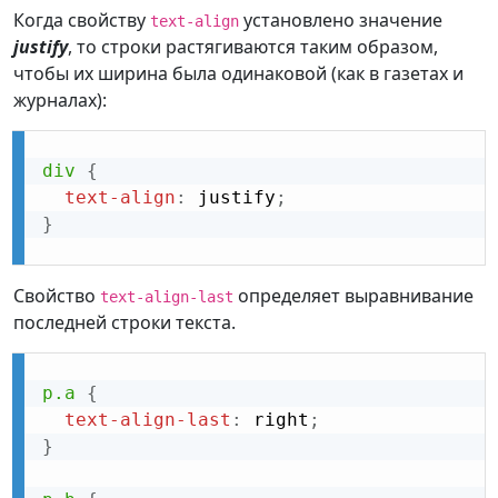
Когда свойству
установлено значение
text-align
justify
, то строки растягиваются таким образом,
чтобы их ширина была одинаковой (как в газетах и
журналах):
div
{
text-align
:
 justify
;
}
Свойство
определяет выравнивание
text-align-last
последней строки текста.
p.a
{
text-align-last
:
 right
;
}