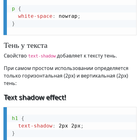
p
{
white-space
:
 nowrap
;
}
Тень у текста
Свойство
добавляет к тексту тень.
text-shadow
При самом простом использовании определяется
только горизонтальная (2px) и вертикальная (2px)
тень:
Text shadow effect!
h1
{
text-shadow
:
 2px 2px
;
}