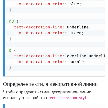
text-decoration-color
:
 blue
;
}
h3
{
text-decoration-line
:
 underline
;
text-decoration-color
:
 green
;
}
p
{
text-decoration-line
:
 overline underlin
text-decoration-color
:
 purple
;
}
Определение стиля декоративной линии
Чтобы определить стиль декоративной линии
используется свойство
.
text-decoration-style