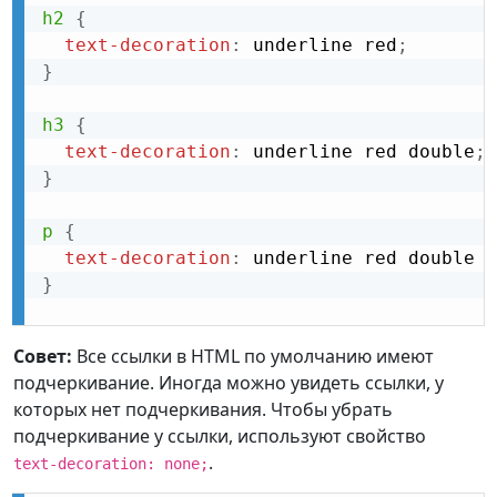
h2
{
text-decoration
:
 underline red
;
}
h3
{
text-decoration
:
 underline red double
;
}
p
{
text-decoration
:
 underline red double 5
}
Совет:
Все ссылки в HTML по умолчанию имеют
подчеркивание. Иногда можно увидеть ссылки, у
которых нет подчеркивания. Чтобы убрать
подчеркивание у ссылки, используют свойство
.
text-decoration: none;