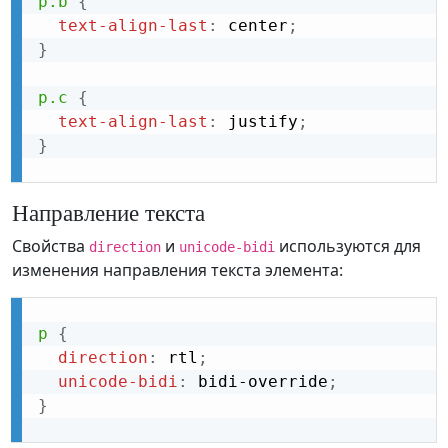
p.b
{
text-align-last
:
 center
;
}
p.c
{
text-align-last
:
 justify
;
}
Направление текста
Свойства
и
используются для
direction
unicode-bidi
изменения направления текста элемента:
p
{
direction
:
 rtl
;
unicode-bidi
:
 bidi-override
;
}