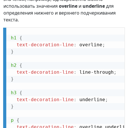
использовать значения
overline
и
underline
для
определения нижнего и верхнего подчеркивания
текста.
h1
{
text-decoration-line
:
 overline
;
}
h2
{
text-decoration-line
:
 line-through
;
}
h3
{
text-decoration-line
:
 underline
;
}
p
{
text-decoration-line
:
 overline underlin