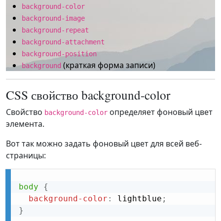
background-color
background-image
background-repeat
background-attachment
background-position
(краткая форма записи)
background
CSS свойство background-color
Свойство
определяет фоновый цвет
background-color
элемента.
Вот так можно задать фоновый цвет для всей веб-
страницы:
body
{
background-color
:
 lightblue
;
}