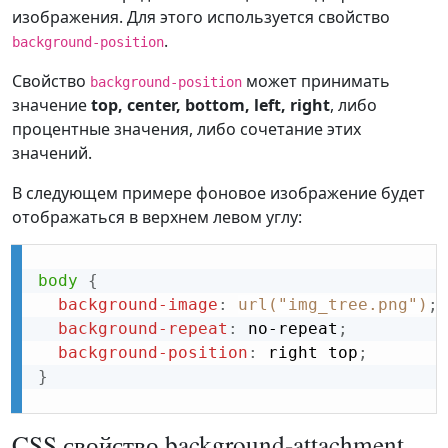
изображения. Для этого используется свойство
.
background-position
Свойство
может принимать
background-position
значение
top, center, bottom, left, right
, либо
процентные значения, либо сочетание этих
значений.
В следующем примере фоновое изображение будет
отображаться в верхнем левом углу:
body
{
background-image
:
url("img_tree.png")
;
background-repeat
:
 no-repeat
;
background-position
:
 right top
;
}
CSS свойство background-attachment