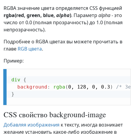
RGBA значение цвета определяется CSS функцией
rgba(red, green, blue,
alpha
)
. Параметр
alpha
- это
число от 0.0 (полная прозрачность) до 1.0 (полная
непрозрачность).
Подробнее о RGBA цветах вы можете прочитать в
главе
RGB цвета
.
Пример:
div
{
background
:
rgba
(
0, 128, 0, 0.3
)
/* Зел
}
CSS свойство background-image
Добавляя изображения
к тексту, иногда возникает
желание установить какое-либо изображение в