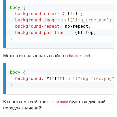
body
{
background-color
:
 #ffffff
;
background-image
:
url("img_tree.png")
;
background-repeat
:
 no-repeat
;
background-position
:
 right top
;
}
Можно использовать свойство
:
background
body
{
background
:
 #ffffff 
url("img_tree.png")
}
В коротком свойстве
будет следующий
background
порядок значений: