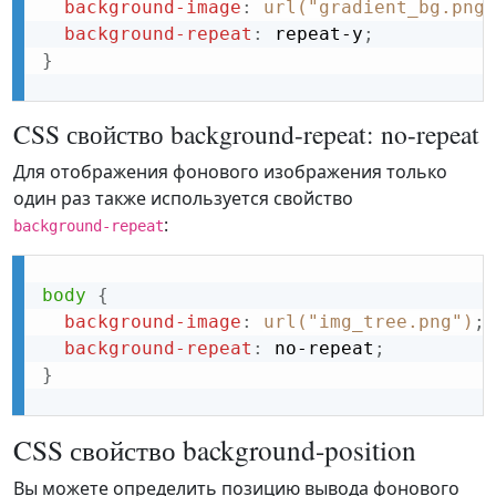
background-image
:
url("gradient_bg.png"
background-repeat
:
 repeat-y
;
}
CSS свойство background-repeat: no-repeat
Для отображения фонового изображения только
один раз также используется свойство
:
background-repeat
body
{
background-image
:
url("img_tree.png")
;
background-repeat
:
 no-repeat
;
}
CSS свойство background-position
Вы можете определить позицию вывода фонового