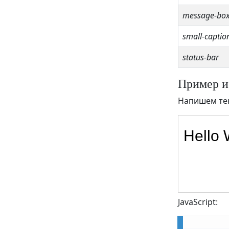
textBaseline
message-bo
transform()
small-captio
translate()
width
status-bar
Пример и
Напишем тек
JavaScript: