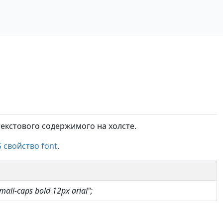
екстового содержимого на холсте.
 свойство font
.
small-caps bold 12px arial";