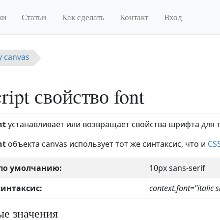
ки
Статьи
Как сделать
Контакт
Вход
у canvas
ript свойство font
nt
устанавливает или возвращает свойства шрифта для т
nt
объекта canvas использует тот же синтаксис, что и
CSS
по умолчанию:
10px sans-serif
 синтаксис:
context.font="italic 
е значения