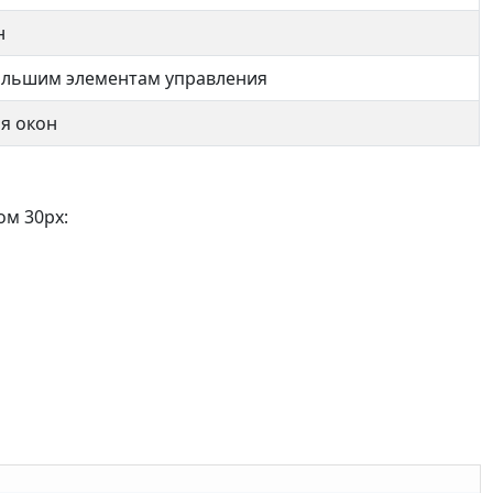
н
ольшим элементам управления
я окон
ом 30px: