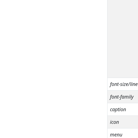
rotate()
scale()
setTransform()
shadowBlur
shadowColor
shadowOffsetX
shadowOffsetY
stroke()
font-size/lin
strokeRect()
font-family
strokeStyle
caption
strokeText()
icon
textAlign
menu