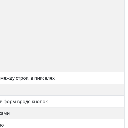
между строк, в пикселях
в форм вроде кнопок
ками
ню