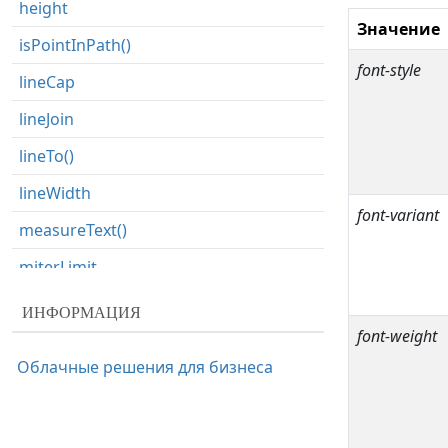
height
Значение
isPointInPath()
font-style
lineCap
lineJoin
lineTo()
lineWidth
font-variant
measureText()
miterLimit
moveTo()
ИНФОРМАЦИЯ
font-weight
putImageData()
Облачные решения для бизнеса
quadraticCurveTo()
rect()