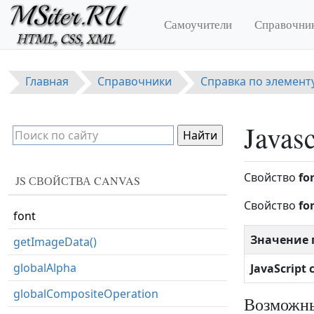
Перейти к основному содержанию
createPattern()
Самоучители
Справочни
createRadialGradient()
data
Главная
Справочники
Справка по элемент
drawImage()
fill()
Javasc
fillRect()
fillStyle
Свойство
fo
JS СВОЙСТВА CANVAS
fillText()
Свойство
fo
font
Значение 
getImageData()
globalAlpha
JavaScript
globalCompositeOperation
Возможны