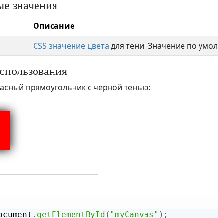
е значения
Описание
CSS значение цвета
для тени. Значение по умо
спользования
асный прямоугольник с черной тенью:
ocument
.
getElementById
(
"myCanvas"
)
;