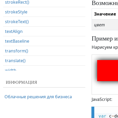
Возможны
strokeRect()
strokeStyle
Значение
strokeText()
цвет
textAlign
Пример и
textBaseline
Нарисуем кр
transform()
translate()
width
ИНФОРМАЦИЯ
Облачные решения для бизнеса
JavaScript:
var
 c
=
d