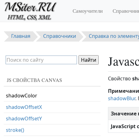
Перейти к основному содержанию
moveTo()
Самоучители
Справочни
putImageData()
quadraticCurveTo()
Главная
Справочники
Справка по элемент
rect()
rotate()
Javas
scale()
setTransform()
Свойство
sh
JS СВОЙСТВА CANVAS
shadowBlur
Примечани
shadowColor
shadowBlur
.
shadowOffsetX
Значение 
shadowOffsetY
JavaScript
stroke()