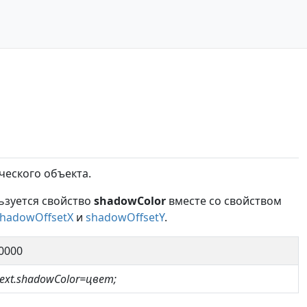
ческого объекта.
льзуется свойство
shadowColor
вместе со свойством
hadowOffsetX
и
shadowOffsetY
.
0000
text.shadowColor=цвет;