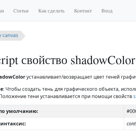
ки
Статьи
Как сделать
Контакт
Вход
у canvas
cript свойство shadowColor
adowColor
устанавливает/возвращает цвет теней графи
е
: Чтобы создать тень для графического объекта, испо
 Положение тени устанавливается при помощи свойств
s
по умолчанию:
#00
 синтаксис:
con