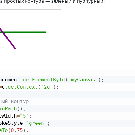
а простых контура — зеленый и пурпурный:
ocument
.
getElementById
(
"myCanvas"
)
;
=
c
.
getContext
(
"2d"
)
;
ный контур
inPath
(
)
;
eWidth
=
"5"
;
okeStyle
=
"green"
;
eTo
(
0
,
75
)
;