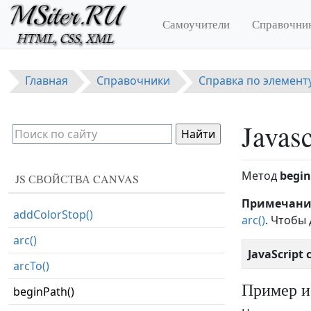
Перейти к основному содержанию
Самоучители
Справочни
Главная
Справочники
Справка по элемент
Javasc
Метод
begin
JS СВОЙСТВА CANVAS
Примечани
addColorStop()
arc()
. Чтобы
arc()
JavaScript
arcTo()
Пример и
beginPath()