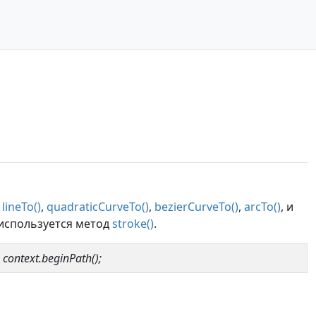
,
lineTo()
,
quadraticCurveTo()
,
bezierCurveTo()
,
arcTo()
, и
 используется метод
stroke()
.
context.beginPath();