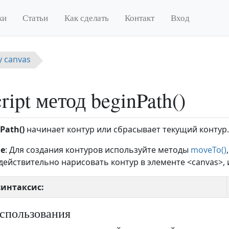
ки
Статьи
Как сделать
Контакт
Вход
у canvas
ript метод beginPath()
Path()
начинает контур или сбрасывает текущий контур.
е
: Для создания контуров используйте методы
moveTo()
 действительно нарисовать контур в элементе <canvas>,
 синтаксис:
спользования