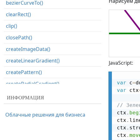
Нарисуем дв
bezierCurveTo()
clearRect()
clip()
closePath()
createImageData()
createLinearGradient()
JavaScript:
createPattern()
var
 c
=
d
createRadialGradient()
var
 ctx
data
ИНФОРМАЦИЯ
// Зеле
drawImage()
ctx
.
beg
Облачные решения для бизнеса
fill()
ctx
.
lin
ctx
.
str
fillRect()
ctx
.
mov