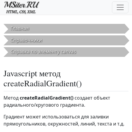
Перейти к основному содержанию
Главная
Справочники
Справка по элементу canvas
Javascript метод
createRadialGradient()
Метод
createRadialGradient()
создает объект
радиального/кругового градиента.
Градиент может использоваться для заливки
прямоугольников, окружностей, линий, текста и т.д.