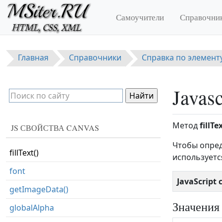
Перейти к основному содержанию
createLinearGradient()
Самоучители
Справочни
createPattern()
createRadialGradient()
Главная
Справочники
Справка по элемент
data
drawImage()
Javasc
fill()
fillRect()
Метод
fillTex
JS СВОЙСТВА CANVAS
fillStyle
Чтобы опред
fillText()
используетс
font
JavaScript
getImageData()
Значения
globalAlpha