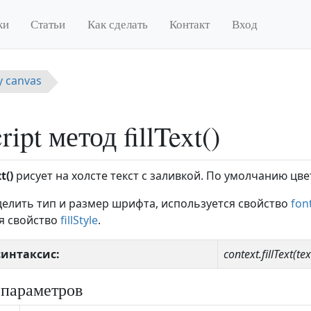
ки
Статьи
Как сделать
Контакт
Вход
у canvas
ript метод fillText()
t()
рисует на холсте текст с заливкой. По умолчанию цве
елить тип и размер шрифта, используется свойство
fon
я свойство
fillStyle
.
 синтаксис:
context.fillText(te
 параметров