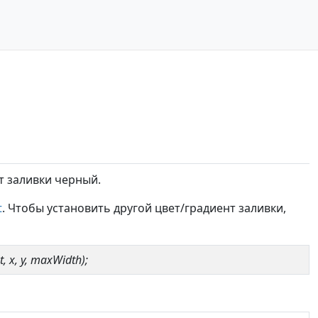
т заливки черный.
t
. Чтобы установить другой цвет/градиент заливки,
xt, x, y, maxWidth);