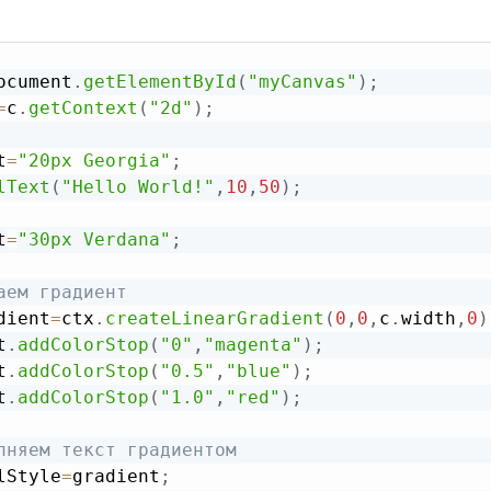
ocument
.
getElementById
(
"myCanvas"
)
;
=
c
.
getContext
(
"2d"
)
;
t
=
"20px Georgia"
;
lText
(
"Hello World!"
,
10
,
50
)
;
t
=
"30px Verdana"
;
аем градиент
dient
=
ctx
.
createLinearGradient
(
0
,
0
,
c
.
width
,
0
)
t
.
addColorStop
(
"0"
,
"magenta"
)
;
t
.
addColorStop
(
"0.5"
,
"blue"
)
;
t
.
addColorStop
(
"1.0"
,
"red"
)
;
лняем текст градиентом
lStyle
=
gradient
;