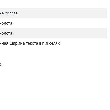
на холсте
холста)
холста)
ная ширина текста в пикселях
):