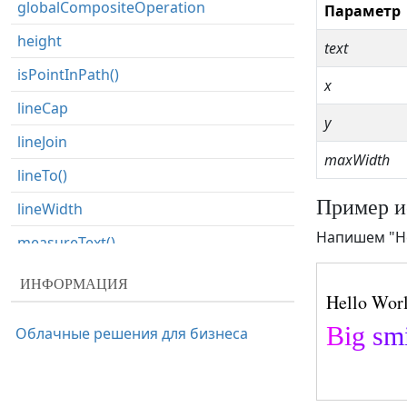
globalCompositeOperation
Параметр
height
text
isPointInPath()
x
lineCap
y
lineJoin
maxWidth
lineTo()
Пример и
lineWidth
Напишем "Hell
measureText()
miterLimit
ИНФОРМАЦИЯ
moveTo()
Облачные решения для бизнеса
putImageData()
quadraticCurveTo()