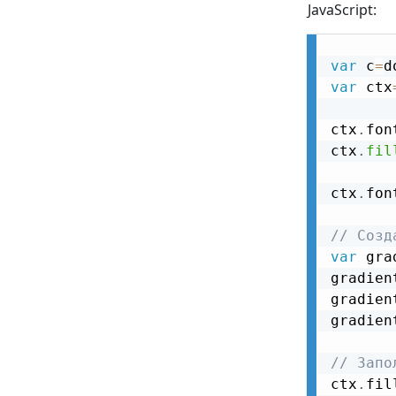
rect()
JavaScript:
rotate()
var
 c
=
d
scale()
var
 ctx
setTransform()
ctx
.
fon
shadowBlur
ctx
.
fil
shadowColor
ctx
.
fon
shadowOffsetX
shadowOffsetY
// Созд
var
 gra
stroke()
gradien
strokeRect()
gradien
gradien
strokeStyle
strokeText()
// Запо
ctx
.
fil