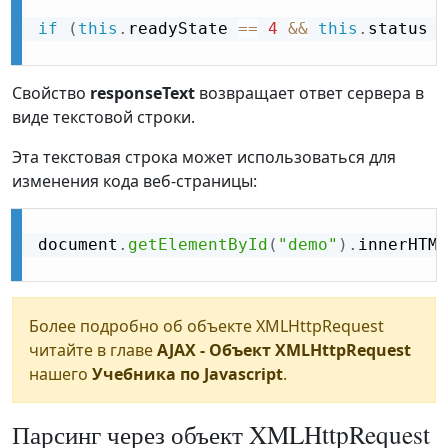
if
(
this
.
readyState 
==
4
&&
this
.
status 
=
Свойство
responseText
возвращает ответ сервера в
виде текстовой строки.
Эта текстовая строка может использоваться для
изменения кода веб-страницы:
document
.
getElementById
(
"demo"
)
.
innerHTML
Более подробно об объекте XMLHttpRequest
читайте в главе
AJAX - Объект XMLHttpRequest
нашего
Учебника по Javascript
.
Парсинг через объект XMLHttpRequest