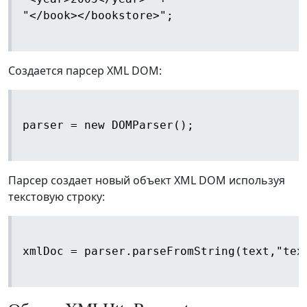
"</book></bookstore>";

Создается парсер XML DOM:
parser = new DOMParser();

Парсер создает новый объект XML DOM используя
текстовую строку:
xmlDoc = parser.parseFromString(text,"text