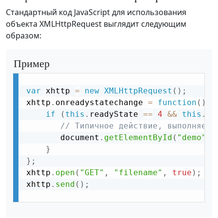
Стандартный код JavaScript для использования
объекта XMLHttpRequest выглядит следующим
образом:
Пример
var
 xhttp 
=
new
XMLHttpRequest
(
)
;
xhttp
.
onreadystatechange 
=
function
(
)
{
if
(
this
.
readyState 
==
4
&&
this
.
st
// Типичное действие, выполняемо
       document
.
getElementById
(
"demo"
)
.
}
}
;
xhttp
.
open
(
"GET"
,
"filename"
,
true
)
;
xhttp
.
send
(
)
;