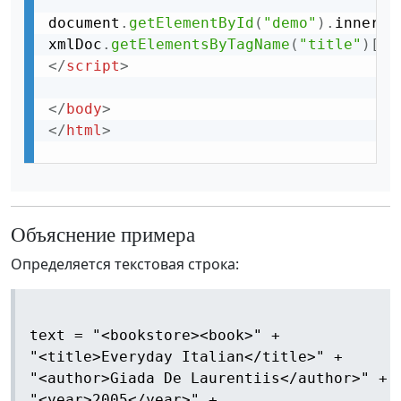
document
.
getElementById
(
"demo"
)
.
innerHT
xmlDoc
.
getElementsByTagName
(
"title"
)
[
0
]
</
script
>
</
body
>
</
html
>
Объяснение примера
Определяется текстовая строка:
text = "<bookstore><book>" +

"<title>Everyday Italian</title>" +

"<author>Giada De Laurentiis</author>" +

"<year>2005</year>" +
