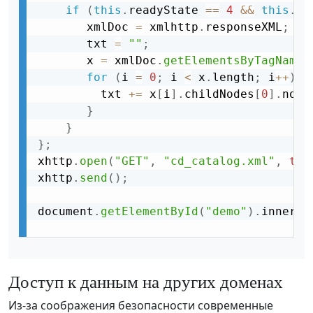
if
(
this
.
readyState 
==
4
&&
this
.
st
       xmlDoc 
=
 xmlhttp
.
responseXML
;
       txt 
=
""
;
       x 
=
 xmlDoc
.
getElementsByTagName
(
for
(
i 
=
0
;
 i 
<
 x
.
length
;
 i
++
)
{
         txt 
+
=
 x
[
i
]
.
childNodes
[
0
]
.
node
}
}
}
;
xhttp
.
open
(
"GET"
,
"cd_catalog.xml"
,
tru
xhttp
.
send
(
)
;
document
.
getElementById
(
"demo"
)
.
innerHT
Доступ к данным на других доменах
Из-за соображения безопасности современные