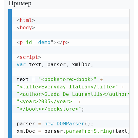
Пример
<
html
>
<
body
>
<
p
id
=
"
demo
"
>
</
p
>
<
script
>
var
 text
,
 parser
,
 xmlDoc
;
text 
=
"<bookstore><book>"
+
"<title>Everyday Italian</title>"
+
"<author>Giada De Laurentiis</author>"
"<year>2005</year>"
+
"</book></bookstore>"
;
parser 
=
new
DOMParser
(
)
;
xmlDoc 
=
 parser
.
parseFromString
(
text
,
"t