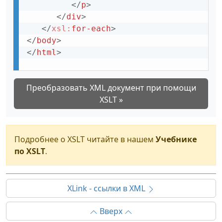
</
p
>
</
div
>
</
xsl:
for-each
>
</
body
>
</
html
>
Преобразовать XML документ при помощи
XSLT »
Подробнее о XSLT читайте в нашем
Учебнике
по XSLT
.
XLink - ссылки в XML
Вверх