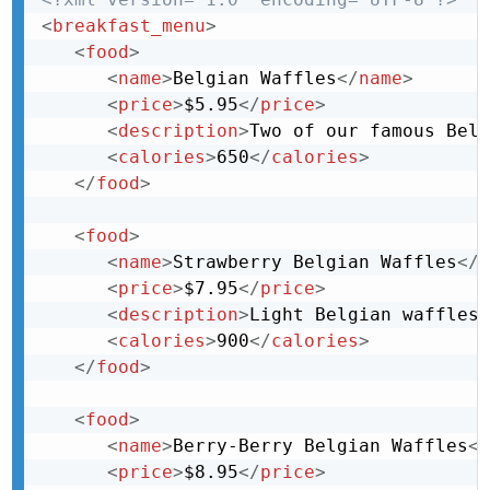
<
breakfast_menu
>
<
food
>
<
name
>
Belgian Waffles
</
name
>
<
price
>
$5.95
</
price
>
<
description
>
Two of our famous Belg
<
calories
>
650
</
calories
>
</
food
>
<
food
>
<
name
>
Strawberry Belgian Waffles
</
n
<
price
>
$7.95
</
price
>
<
description
>
Light Belgian waffles 
<
calories
>
900
</
calories
>
</
food
>
<
food
>
<
name
>
Berry-Berry Belgian Waffles
</
<
price
>
$8.95
</
price
>