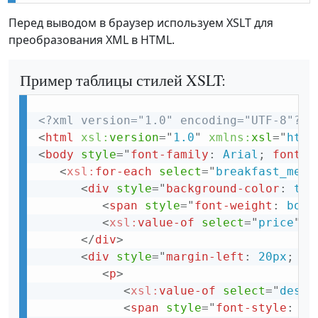
Перед выводом в браузер используем XSLT для
преобразования XML в HTML.
Пример таблицы стилей XSLT:
<?xml version="1.0" encoding="UTF-8"?>
<
html
xsl:
version
=
"
1.0
"
xmlns:
xsl
=
"
http
<
body
style
="
font-family
:
 Arial
;
font-s
<
xsl:
for-each
select
=
"
breakfast_menu
<
div
style
="
background-color
:
 tea
<
span
style
="
font-weight
:
 bold
<
xsl:
value-of
select
=
"
price
"
/>
</
div
>
<
div
style
="
margin-left
:
 20px
;
ma
<
p
>
<
xsl:
value-of
select
=
"
descr
<
span
style
="
font-style
:
 it