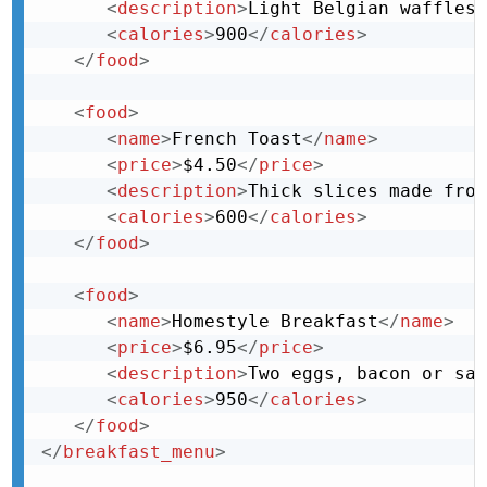
<
description
>
Light Belgian waffles 
<
calories
>
900
</
calories
>
</
food
>
<
food
>
<
name
>
French Toast
</
name
>
<
price
>
$4.50
</
price
>
<
description
>
Thick slices made from
<
calories
>
600
</
calories
>
</
food
>
<
food
>
<
name
>
Homestyle Breakfast
</
name
>
<
price
>
$6.95
</
price
>
<
description
>
Two eggs, bacon or sau
<
calories
>
950
</
calories
>
</
food
>
</
breakfast_menu
>