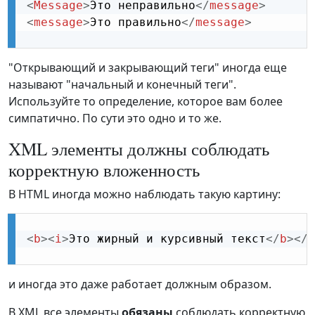
<
Message
>
Это неправильно
</
message
>
<
message
>
Это правильно
</
message
>
"Открывающий и закрывающий теги" иногда еще
называют "начальный и конечный теги".
Используйте то определение, которое вам более
симпатично. По сути это одно и то же.
XML элементы должны соблюдать
корректную вложенность
В HTML иногда можно наблюдать такую картину:
<
b
>
<
i
>
Это жирный и курсивный текст
</
b
>
</
i
и иногда это даже работает должным образом.
В XML все элементы
обязаны
соблюдать корректную