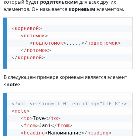
который будет
родительским
для всех других
элементов. Он называется
корневым
элементом.
<
корневой
>
<
потомок
>
<
подпотомок
>
.....
</
подпотомок
>
</
потомок
>
</
корневой
>
В следующем примере корневым является элемент
<note>
:
<?xml version="1.0" encoding="UTF-8"?>
<
note
>
<
to
>
Tove
</
to
>
<
from
>
Jani
</
from
>
<
heading
>
Напоминание
</
heading
>