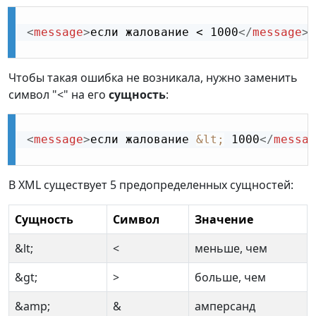
<
message
>
если жалование < 1000
</
message
>
Чтобы такая ошибка не возникала, нужно заменить
символ "<" на его
сущность
:
<
message
>
если жалование 
&lt;
 1000
</
messag
В XML существует 5 предопределенных сущностей:
Сущность
Символ
Значение
&lt;
<
меньше, чем
&gt;
>
больше, чем
&amp;
&
амперсанд