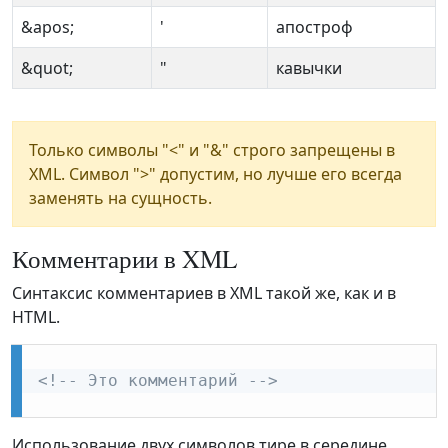
&apos;
'
апостроф
&quot;
"
кавычки
Только символы "<" и "&" строго запрещены в
XML. Символ ">" допустим, но лучше его всегда
заменять на сущность.
Комментарии в XML
Синтаксис комментариев в XML такой же, как и в
HTML.
<!-- Это комментарий -->
Использование двух символов тире в середине