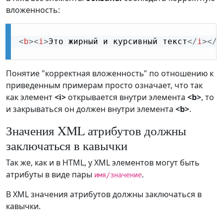
вложенность:
<
b
>
<
i
>
Это жирный и курсивный текст
</
i
>
</
b
Понятие "корректная вложенность" по отношению к
приведенным примерам просто означает, что так
как элемент
<i>
открывается внутри элемента
<b>
, то
и закрываться он должен внутри элемента
<b>
.
Значения XML атрибутов должны
заключаться в кавычки
Так же, как и в HTML, у XML элементов могут быть
атрибуты в виде пары
.
имя/значение
В XML значения атрибутов должны заключаться в
кавычки.