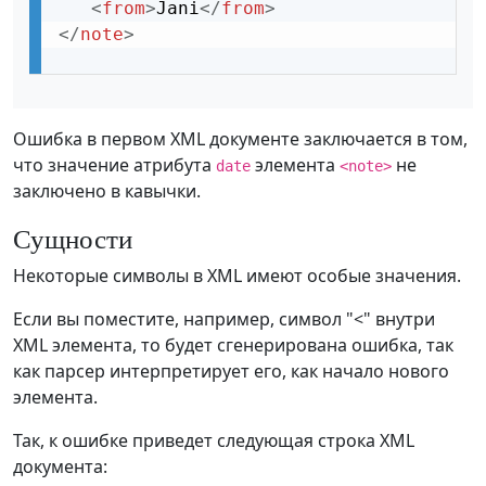
<
from
>
Jani
</
from
>
</
note
>
Ошибка в первом XML документе заключается в том,
что значение атрибута
элемента
не
date
<note>
заключено в кавычки.
Сущности
Некоторые символы в XML имеют особые значения.
Если вы поместите, например, символ "<" внутри
XML элемента, то будет сгенерирована ошибка, так
как парсер интерпретирует его, как начало нового
элемента.
Так, к ошибке приведет следующая строка XML
документа: