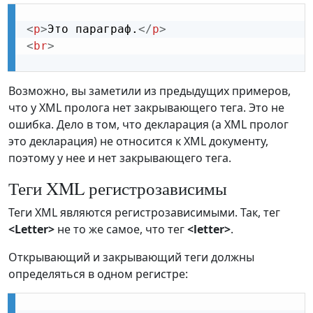
<
p
>
Это параграф.
</
p
>
<
br
>
Возможно, вы заметили из предыдущих примеров,
что у XML пролога нет закрывающего тега. Это не
ошибка. Дело в том, что декларация (а XML пролог
это декларация) не относится к XML документу,
поэтому у нее и нет закрывающего тега.
Теги XML регистрозависимы
Теги XML являются регистрозависимыми. Так, тег
<Letter>
не то же самое, что тег
<letter>
.
Открывающий и закрывающий теги должны
определяться в одном регистре: