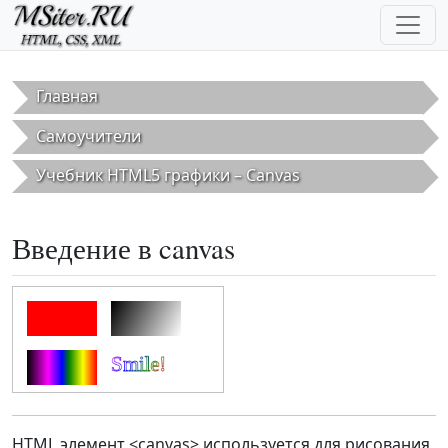
Перейти к основному содержанию
Главная
Самоучители
Учебник HTML5 графики – Canvas
Введение в canvas
HTML элемент <canvas> используется для рисования