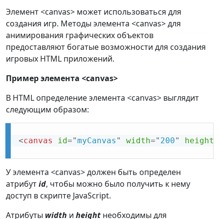
Элемент <canvas> может использоваться для
создания игр. Методы элемента <canvas> для
анимирования графических объектов
предоставляют богатые возможности для создания
игровых HTML приложений.
Пример элемента <canvas>
В HTML определение элемента <canvas> выглядит
следующим образом:
<
canvas
id
=
"
myCanvas
"
width
=
"
200
"
height
=
У элемента <canvas> должен быть определен
атрибут
id
, чтобы можно было получить к нему
доступ в скрипте JavaScript.
Атрибуты
width
и
height
необходимы для