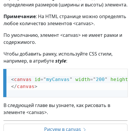
определения размеров (ширины и высоты) элемента.
Примечание
: На HTML странице можно определять
любое количество элементов <canvas>.
По умолчанию, элемент <canvas> не имеет рамки и
содержимого.
Чтобы добавить рамку, используйте CSS стили,
например, в атрибуте
style
:
<
canvas
id
=
"
myCanvas
"
width
=
"
200
"
height
=
</
canvas
>
В следующей главе вы узнаете, как рисовать в
элементе <canvas>.
Рисуем в canvas