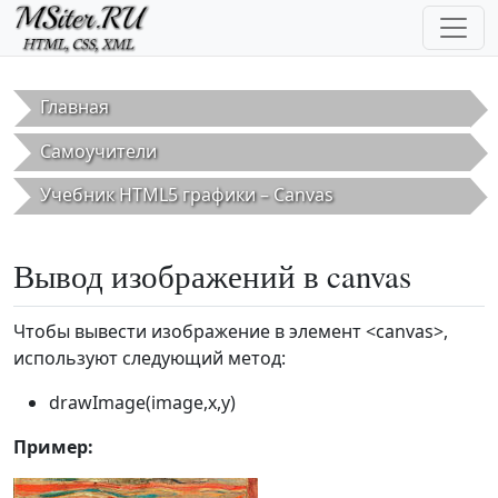
Перейти к основному содержанию
Главная
Самоучители
Учебник HTML5 графики – Canvas
Вывод изображений в canvas
Чтобы вывести изображение в элемент <canvas>,
используют следующий метод:
drawImage(image,x,y)
Пример: