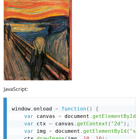
JavaScript:
window
.
onload 
=
function
(
)
{
var
 canvas 
=
 document
.
getElementById
(
var
 ctx 
=
 canvas
.
getContext
(
"2d"
)
;
var
 img 
=
 document
.
getElementById
(
"sc
    ctx
.
drawImage
(
img
,
10
,
10
)
;