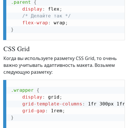
.parent
{
display
:
 flex
;
/* Делайте так */
flex-wrap
:
 wrap
;
}
CSS Grid
Когда вы используете разметку CSS Grid, то очень
важно учитывать адаптивность макета. Возьмем
следующую разметку:
.wrapper
{
display
:
 grid
;
grid-template-columns
:
 1fr 300px 1fr
;
grid-gap
:
 1rem
;
}