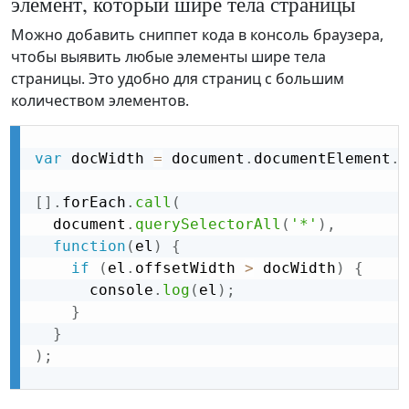
элемент, который шире тела страницы
Можно добавить сниппет кода в консоль браузера,
чтобы выявить любые элементы шире тела
страницы. Это удобно для страниц с большим
количеством элементов.
var
 docWidth 
=
 document
.
documentElement
.
o
[
]
.
forEach
.
call
(
  document
.
querySelectorAll
(
'*'
)
,
function
(
el
)
{
if
(
el
.
offsetWidth 
>
 docWidth
)
{
      console
.
log
(
el
)
;
}
}
)
;