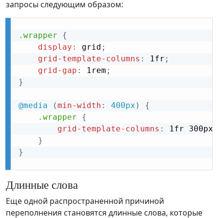
запросы следующим образом:
.wrapper
{
display
:
 grid
;
grid-template-columns
:
 1fr
;
grid-gap
:
 1rem
;
}
@media
(
min-width
:
 400px
)
{
.wrapper
{
grid-template-columns
:
 1fr 300px 
}
}
Длинные слова
Еще одной распространенной причиной
переполнения становятся длинные слова, которые