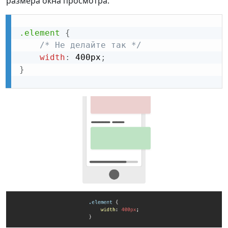
размера окна просмотра.
.element
{
/* Не делайте так */
width
:
 400px
;
}