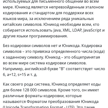
используемых для письменного общении во всем
мире. Юникод является непревзойденным эталоном
кодирования и стандартом для поддержки всех
языков мира, за исключением ряда уникальных
китайских символов. Юникод необходим всем, кто
собирается использовать Java, XML, LDAP, JavaScript и
другие языки программирования.
Без кодировки символов нет и Юникода. Кодировка
символов – это привязка определенного числа (кода)
к заданному символу. Юникод – это общепринятая
во всем мире система кодировки символов.
Например, английской букве "B" соответствует число
6, a=12, s=15 и т. д.
Как своего рода система, Юникод определяет коды
для более 128 000 символов. Кроме того, он имеет
различные форматы кодировки, которые
называются Форматом преобразования Юникода
(Unicode Transformation Format - UTF). Это такие