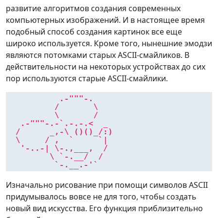
развитие алгоритмов создания современных
компьютерных изображений. И в настоящее время
подобный способ создания картинок все еще
широко используется. Кроме того, нынешние эмодзи
являются потомками старых ASCII-смайликов. В
действительности на некоторых устройствах до сих
пор используются старые ASCII-смайлики.
         .-"""-.

        /       \

        \       /

 .-"""-.-`.-.-.<  _

/      _,-\ ()()_/:)

\     / ,  `     `|

 '-..-| \-.,___,  /

       \ `-.__/  /

        `-.__.-'`
Изначально рисование при помощи символов ASCII
придумывалось вовсе не для того, чтобы создать
новый вид искусства. Его функция приблизительно