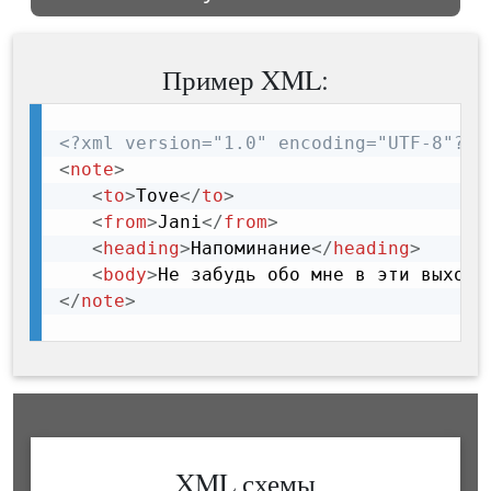
Пример XML:
<?xml version="1.0" encoding="UTF-8"?>
<
note
>
<
to
>
Tove
</
to
>
<
from
>
Jani
</
from
>
<
heading
>
Напоминание
</
heading
>
<
body
>
Не забудь обо мне в эти выходн
</
note
>
XML схемы