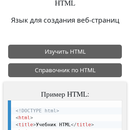
HTML
Язык для создания веб-страниц
Изучить HTML
Справочник по HTML
Пример HTML:
<!DOCTYPE html>
<
html
>
<
title
>
Учебник HTML
</
title
>