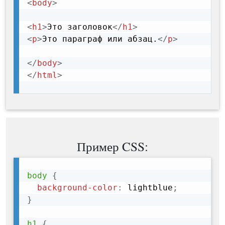
<
body
>
<
h1
>
Это заголовок
</
h1
>
<
p
>
Это параграф или абзац.
</
p
>
</
body
>
</
html
>
Пример CSS:
body
{
background-color
:
 lightblue
;
}
h1
{