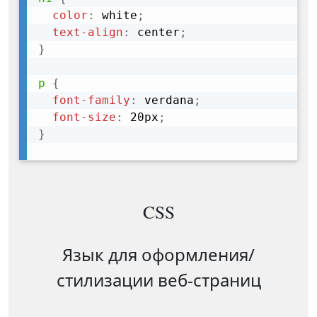
color
:
 white
;
text-align
:
 center
;
}
p
{
font-family
:
 verdana
;
font-size
:
 20px
;
}
CSS
Язык для оформления/
стилизации веб-страниц