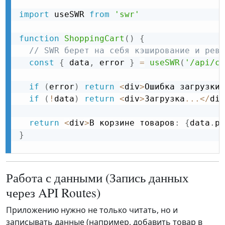
import
 useSWR 
from
'swr'
function
ShoppingCart
(
)
{
// SWR берет на себя кэширование и рева
const
{
 data
,
 error 
}
=
useSWR
(
'/api/ca
if
(
error
)
return
<
div
>
Ошибка загрузки
<
if
(
!
data
)
return
<
div
>
Загрузка
...
<
/
div
return
<
div
>
В корзине товаров
:
{
data
.
pr
}
Работа с данными (Запись данных
через API Routes)
Приложению нужно не только читать, но и
записывать данные (например, добавить товар в