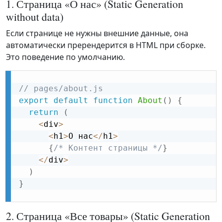
1. Страница «О нас» (Static Generation
without data)
Если странице не нужны внешние данные, она
автоматически пререндерится в HTML при сборке.
Это поведение по умолчанию.
// pages/about.js
export
default
function
About
(
)
{
return
(
<
div
>
<
h1
>
О нас
<
/
h1
>
{
/* Контент страницы */
}
<
/
div
>
)
}
2. Страница «Все товары» (Static Generation