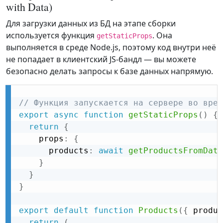
with Data)
Для загрузки данных из БД на этапе сборки
используется функция
. Она
getStaticProps
выполняется в среде Node.js, поэтому код внутри неё
не попадает в клиентский JS-бандл — вы можете
безопасно делать запросы к базе данных напрямую.
// Функция запускается на сервере во врем
export
async
function
getStaticProps
(
)
{
return
{
    props
:
{
      products
:
await
getProductsFromData
}
}
}
export
default
function
Products
(
{
 produc
return
(