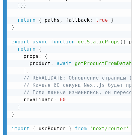
}
)
)
return
{
 paths
,
 fallback
:
true
}
}
export
async
function
getStaticProps
(
{
 pa
return
{
    props
:
{
      product
:
await
getProductFromDataba
}
,
// REVALIDATE: Обновление страницы (I
// Каждые 60 секунд Next.js будет про
// Если данные изменились, он пересоб
    revalidate
:
60
}
}
import
{
 useRouter 
}
from
'next/router'