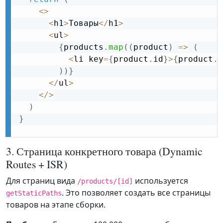
<
>
<
h1
>
Товары
<
/
h1
>
<
ul
>
{
products
.
map
(
(
product
)
=
>
(
<
li key
=
{
product
.
id
}
>
{
product
.
n
)
)
}
<
/
ul
>
<
/
>
)
}
3. Страница конкретного товара (Dynamic
Routes + ISR)
Для страниц вида
используется
/products/[id]
. Это позволяет создать все страницы
getStaticPaths
товаров на этапе сборки.