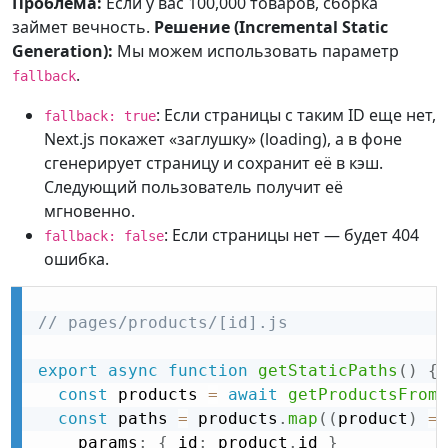
Проблема:
Если у вас 100,000 товаров, сборка
займет вечность.
Решение (Incremental Static
Generation):
Мы можем использовать параметр
.
fallback
: Если страницы с таким ID еще нет,
fallback: true
Next.js покажет «заглушку» (loading), а в фоне
сгенерирует страницу и сохранит её в кэш.
Следующий пользователь получит её
мгновенно.
: Если страницы нет — будет 404
fallback: false
ошибка.
// pages/products/[id].js
export
async
function
getStaticPaths
(
)
{
const
 products 
=
await
getProductsFromD
const
 paths 
=
 products
.
map
(
(
product
)
=
>
    params
:
{
 id
:
 product
.
id 
}