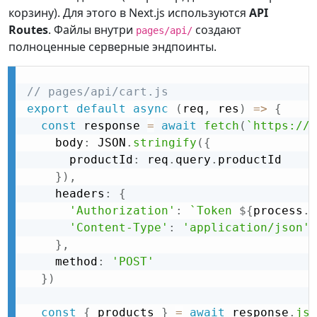
корзину). Для этого в Next.js используются
API
Routes
. Файлы внутри
создают
pages/api/
полноценные серверные эндпоинты.
// pages/api/cart.js
export
default
async
(
req
,
 res
)
=
>
{
const
 response 
=
await
fetch
(
`https://.
    body
:
 JSON
.
stringify
(
{
      productId
:
 req
.
query
.
productId

}
)
,
    headers
:
{
'Authorization'
:
`Token 
${
process
.
e
'Content-Type'
:
'application/json'
}
,
    method
:
'POST'
}
)
const
{
 products 
}
=
await
 response
.
jso