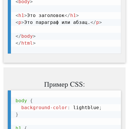
<
body
>
<
h1
>
Это заголовок
</
h1
>
<
p
>
Это параграф или абзац.
</
p
>
</
body
>
</
html
>
Пример CSS:
body
{
background-color
:
 lightblue
;
}
h1
{