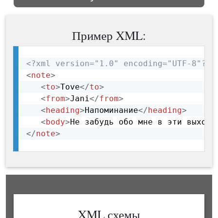
Пример XML:
<?xml version="1.0" encoding="UTF-8"?>
<
note
>
<
to
>
Tove
</
to
>
<
from
>
Jani
</
from
>
<
heading
>
Напоминание
</
heading
>
<
body
>
Не забудь обо мне в эти выходн
</
note
>
XML схемы