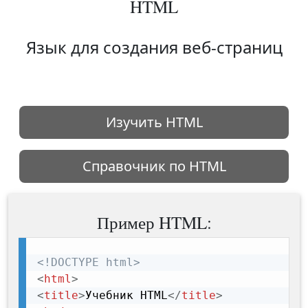
HTML
Язык для создания веб-страниц
Изучить HTML
Справочник по HTML
Пример HTML:
<!DOCTYPE html>
<
html
>
<
title
>
Учебник HTML
</
title
>