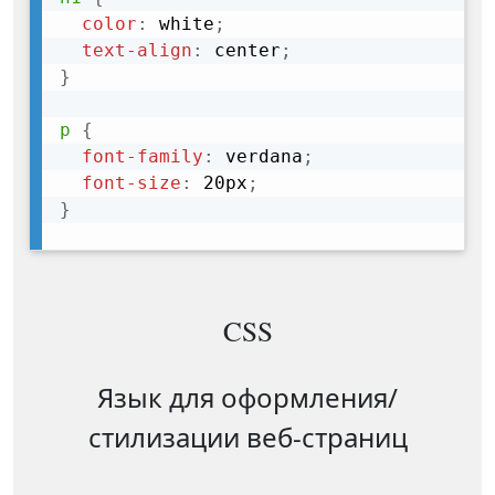
color
:
 white
;
text-align
:
 center
;
}
p
{
font-family
:
 verdana
;
font-size
:
 20px
;
}
CSS
Язык для оформления/
стилизации веб-страниц