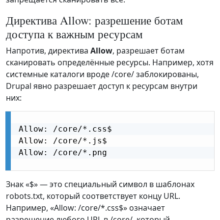
Директива Allow: разрешение ботам
доступа к важным ресурсам
Напротив, директива
Allow
, разрешает ботам
сканировать определённые ресурсы. Например, хотя
системные каталоги вроде /core/ заблокированы,
Drupal явно разрешает доступ к ресурсам внутри
них:
Allow: /core/*.css$

Allow: /core/*.js$

Allow: /core/*.png

Знак «$» — это специальный символ в шаблонах
robots.txt, который соответствует концу URL.
Например, «Allow: /core/*.css$» означает
разрешение любого URL в /core/, который