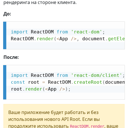
рендеринга на стороне клиента.
До:
import
 ReactDOM 
from
'react-dom'
;
ReactDOM
.
render
(
<
App 
/
>
,
 document
.
getElem
После:
import
 ReactDOM 
from
'react-dom/client'
;
const
 root 
=
 ReactDOM
.
createRoot
(
document
root
.
render
(
<
App 
/
>
)
;
Ваше приложение будет работать и без
использования нового API Root. Если вы
продолжите использовать
, ваше
ReactDOM.render