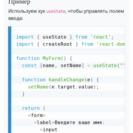
Пример
Используем хук
, чтобы управлять полем
useState
ввода:
import
{
 useState 
}
from
'react'
;
import
{
 createRoot 
}
from
'react-dom/c
function
MyForm
(
)
{
const
[
name
,
 setName
]
=
useState
(
""
)
;
function
handleChange
(
e
)
{
setName
(
e
.
target
.
value
)
;
}
return
(
<
form
>
<
label
>
Введите ваше имя
:
<
input
