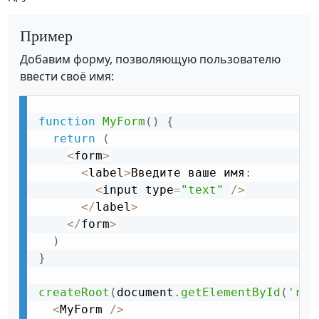
Пример
Добавим форму, позволяющую пользователю
ввести своё имя:
function
MyForm
(
)
{
return
(
<
form
>
<
label
>
Введите ваше имя
:
<
input type
=
"text"
/
>
<
/
label
>
<
/
form
>
)
}
createRoot
(
document
.
getElementById
(
'roo
<
MyForm 
/
>