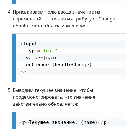
Присваиваем полю ввода значение из
переменной состояния и атрибуту onChange
обработчик события изменения:
<
input

  type
=
"text"
  value
=
{
name
}
  onChange
=
{
handleChange
}
/
>
Выводим текущее значение, чтобы
продемонстрировать, что значение
действительно обновляется:
<
p
>
Текущее значение
:
{
name
}
<
/
p
>