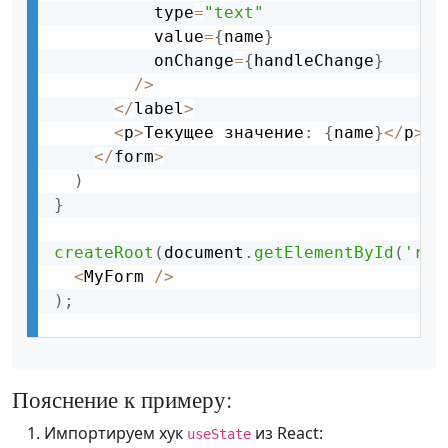
          type
=
"text"
          value
=
{
name
}
          onChange
=
{
handleChange
}
/
>
<
/
label
>
<
p
>
Текущее значение
:
{
name
}
<
/
p
>
<
/
form
>
)
}
createRoot
(
document
.
getElementById
(
'roo
<
MyForm 
/
>
)
;
Пояснение к примеру:
Импортируем хук
из React:
useState