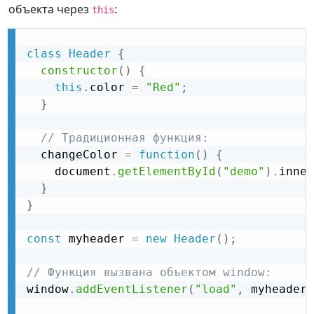
объекта через
:
this
class
Header
{
constructor
(
)
{
this
.
color 
=
"Red"
;
}
// Традиционная функция:
  changeColor 
=
function
(
)
{
    document
.
getElementById
(
"demo"
)
.
inner
}
}
const
 myheader 
=
new
Header
(
)
;
// Функция вызвана объектом window:
window
.
addEventListener
(
"load"
,
 myheader
.