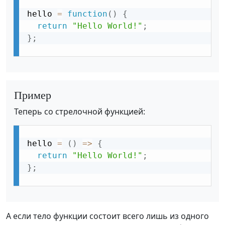
hello 
=
function
(
)
{
return
"Hello World!"
;
}
;
Пример
Теперь со стрелочной функцией:
hello 
=
(
)
=
>
{
return
"Hello World!"
;
}
;
А если тело функции состоит всего лишь из одного