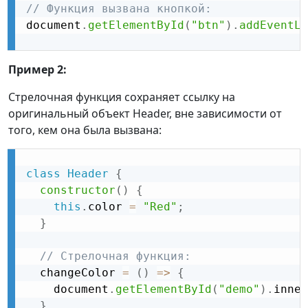
// Функция вызвана кнопкой:
document
.
getElementById
(
"btn"
)
.
addEventLi
Пример 2:
Стрелочная функция сохраняет ссылку на
оригинальный объект Header, вне зависимости от
того, кем она была вызвана:
class
Header
{
constructor
(
)
{
this
.
color 
=
"Red"
;
}
// Стрелочная функция:
  changeColor 
=
(
)
=
>
{
    document
.
getElementById
(
"demo"
)
.
inner
}