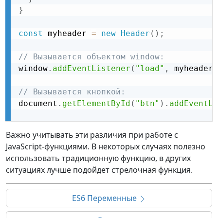
}
const
 myheader 
=
new
Header
(
)
;
// Вызывается объектом window:
window
.
addEventListener
(
"load"
,
 myheader
.
// Вызывается кнопкой:
document
.
getElementById
(
"btn"
)
.
addEventLi
Важно учитывать эти различия при работе с
JavaScript-функциями. В некоторых случаях полезно
использовать традиционную функцию, в других
ситуациях лучше подойдет стрелочная функция.
ES6 Переменные