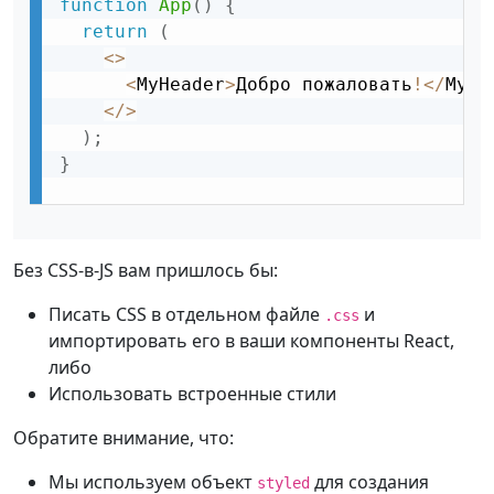
function
App
(
)
{
return
(
<
>
<
MyHeader
>
Добро пожаловать
!
<
/
MyHe
<
/
>
)
;
}
Без CSS-в-JS вам пришлось бы:
Писать CSS в отдельном файле
и
.css
импортировать его в ваши компоненты React,
либо
Использовать встроенные стили
Обратите внимание, что:
Мы используем объект
для создания
styled