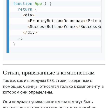
function
App
(
)
{
return
(
<
div
>
<
PrimaryButton
>
Основная
<
/
PrimaryB
<
SuccessButton
>
Успех
<
/
SuccessButt
<
/
div
>
)
;
}
Стили, привязанные к компонентам
Так же, как и в модулях CSS, стили, созданные с
помощью CSS-в-JS, относятся только к компоненту, в
котором они определены.
Они получают уникальные имена и могут быть
использованы только в компоненте, который их