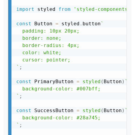
import
 styled 
from
'styled-components'
;
const
 Button 
=
 styled
.
button
`

  padding: 10px 20px;

  border: none;

  border-radius: 4px;

  color: white;

  cursor: pointer;

`
;
const
 PrimaryButton 
=
styled
(
Button
)
`

  background-color: #007bff;

`
;
const
 SuccessButton 
=
styled
(
Button
)
`

  background-color: #28a745;

`
;