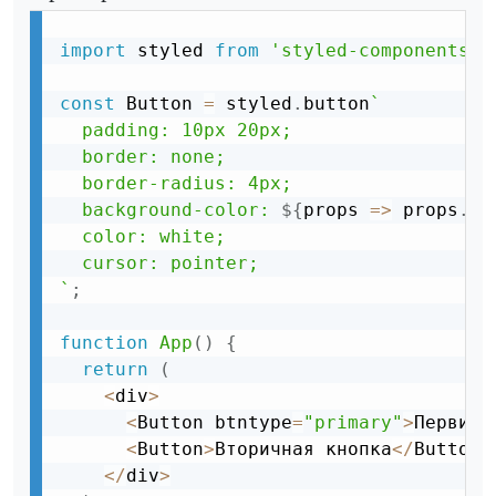
import
 styled 
from
'styled-components'
;
const
 Button 
=
 styled
.
button
`

  padding: 10px 20px;

  border: none;

  border-radius: 4px;

  background-color: 
${
props 
=
>
 props
.
bt
  color: white;

  cursor: pointer;

`
;
function
App
(
)
{
return
(
<
div
>
<
Button btntype
=
"primary"
>
Первичн
<
Button
>
Вторичная кнопка
<
/
Button
>
<
/
div
>