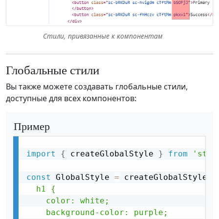
Стили, привязанные к компонентам
Глобальные стили
Вы также можете создавать глобальные стили,
доступные для всех компонентов:
Пример
import
{
 createGlobalStyle 
}
from
'styl
const
 GlobalStyle 
=
 createGlobalStyle
`

  h1 {

    color: white;

    background-color: purple;
