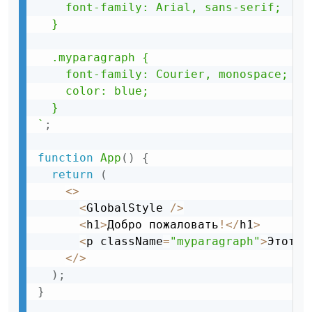
    font-family: Arial, sans-serif;

  }

  .myparagraph {

    font-family: Courier, monospace;

    color: blue;

  }

`
;
function
App
(
)
{
return
(
<
>
<
GlobalStyle 
/
>
<
h1
>
Добро пожаловать
!
<
/
h1
>
<
p className
=
"myparagraph"
>
Этот п
<
/
>
)
;
}