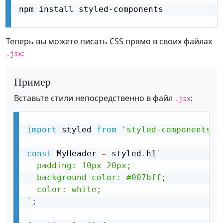
npm install styled-components

Теперь вы можете писать CSS прямо в своих файлах
:
.jsx
Пример
Вставьте стили непосредственно в файл
:
.jsx
import
 styled 
from
'styled-components'
;
const
 MyHeader 
=
 styled
.
h1
`

  padding: 10px 20px;

  background-color: #007bff;

  color: white;

`
;