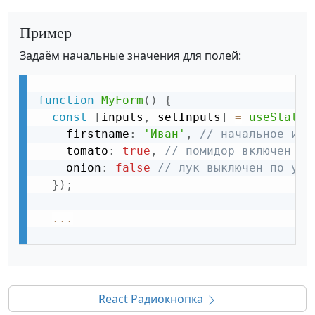
Пример
Задаём начальные значения для полей:
function
MyForm
(
)
{
const
[
inputs
,
 setInputs
]
=
useState
(
    firstname
:
'Иван'
,
// начальное имя
    tomato
:
true
,
// помидор включен по
    onion
:
false
// лук выключен по умо
}
)
;
...
React Радиокнопка