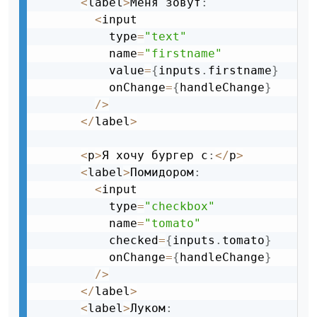
<
label
>
Меня зовут
:
<
input 

          type
=
"text"
          name
=
"firstname"
          value
=
{
inputs
.
firstname
}
          onChange
=
{
handleChange
}
/
>
<
/
label
>
<
p
>
Я хочу бургер с
:
<
/
p
>
<
label
>
Помидором
:
<
input 

          type
=
"checkbox"
          name
=
"tomato"
          checked
=
{
inputs
.
tomato
}
          onChange
=
{
handleChange
}
/
>
<
/
label
>
<
label
>
Луком
: