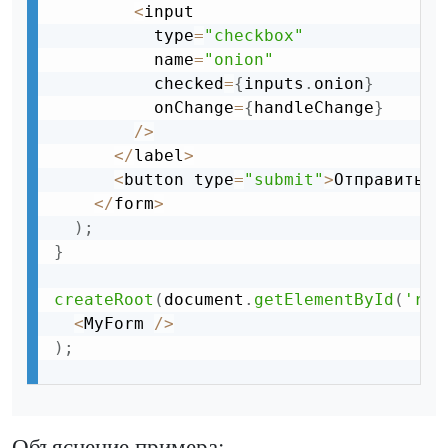
<
input 

          type
=
"checkbox"
          name
=
"onion"
          checked
=
{
inputs
.
onion
}
          onChange
=
{
handleChange
}
/
>
<
/
label
>
<
button type
=
"submit"
>
Отправить з
<
/
form
>
)
;
}
createRoot
(
document
.
getElementById
(
'roo
<
MyForm 
/
>
)
;
Объяснение примера: