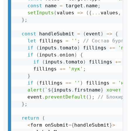
const
 name 
=
 target
.
name
;
setInputs
(
values 
=
>
(
{
...
values
,
[
n
}
;
const
 handleSubmit 
=
(
event
)
=
>
{
let
 fillings 
=
''
;
// Состав бургер
if
(
inputs
.
tomato
)
 fillings 
+
=
'пом
if
(
inputs
.
onion
)
{
if
(
inputs
.
tomato
)
 fillings 
+
=
' 
      fillings 
+
=
'лук'
;
}
if
(
fillings 
==
''
)
 fillings 
=
'нич
alert
(
`
${
inputs
.
firstname
}
 хочет бу
    event
.
preventDefault
(
)
;
// Блокируе
}
;
return
(
<
form onSubmit
=
{
handleSubmit
}
>