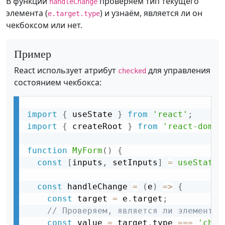
В функции
проверяем тип текущего
handleChange
элемента (
) и узнаём, является ли он
e.target.type
чекбоксом или нет.
Пример
React использует атрибут
для управления
checked
состоянием чекбокса:
import
{
 useState 
}
from
'react'
;
import
{
 createRoot 
}
from
'react-dom/c
function
MyForm
(
)
{
const
[
inputs
,
 setInputs
]
=
useState
(
const
 handleChange 
=
(
e
)
=
>
{
const
 target 
=
 e
.
target
;
// Проверяем, является ли элемент ч
const
 value 
=
 target
.
type 
===
'chec