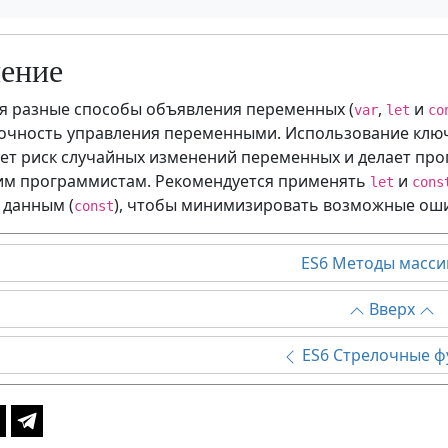
ение
 разные способы объявления переменных (
,
и
var
let
co
точность управления переменными. Использование клю
т риск случайных изменений переменных и делает про
им программистам. Рекомендуется применять
и
let
cons
 данным (
), чтобы минимизировать возможные ош
const
ES6 Методы масс
Вверх
ES6 Стрелочные ф