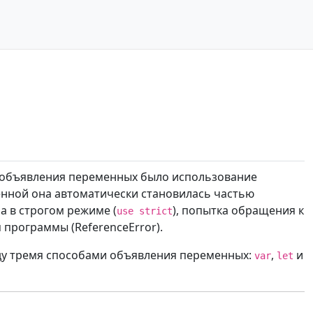
м объявления переменных было использование
менной она автоматически становилась частью
а в строгом режиме (
), попытка обращения к
use strict
программы (ReferenceError).
ду тремя способами объявления переменных:
,
и
var
let