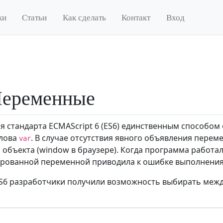
ки
Статьи
Как сделать
Контакт
Вход
Переменные
я стандарта ECMAScript 6 (ES6) единственным способо
слова
. В случае отсутствия явного объявления пере
var
 объекта (window в браузере). Когда программа работал
рованной переменной приводила к ошибке выполнения 
S6 разработчики получили возможность выбирать меж