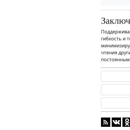
Заключ
Поддерживая
гибкость и 
минимизируе
чтения друг
постоянным