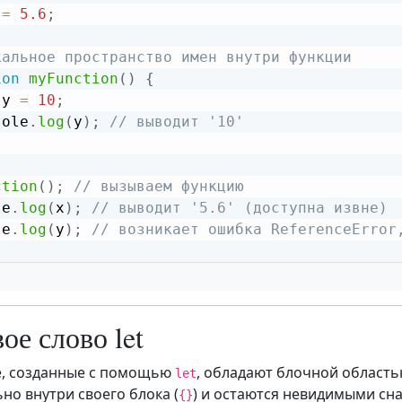
 
=
5.6
;
кальное пространство имен внутри функции
ion
myFunction
(
)
{
 y 
=
10
;
sole
.
log
(
y
)
;
// выводит '10'
ction
(
)
;
// вызываем функцию
le
.
log
(
x
)
;
// выводит '5.6' (доступна извне)
le
.
log
(
y
)
;
// возникает ошибка ReferenceError
ое слово let
, созданные с помощью
, обладают блочной область
let
но внутри своего блока (
) и остаются невидимыми сна
{}