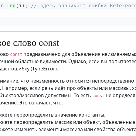
le
.
log
(
i
)
;
// здесь возникнет ошибка Referenc
ое слово const
лово
предназначено для объявления неизменяемых 
const
очной областью видимости. Однако, если вы попытаете
ыдаст ошибку (TypeError).
имание, что неизменность относится непосредственно к
 Например, если речь идёт про объекты или массивы, х
бъектов/массивов допустимы. То есть
не определя
const
ачение. Это означает, что:
ожете переопределить значение константы.
ожете переопределить массив или объект, объявленные 
ожете изменять элементы массива или свойства объекта