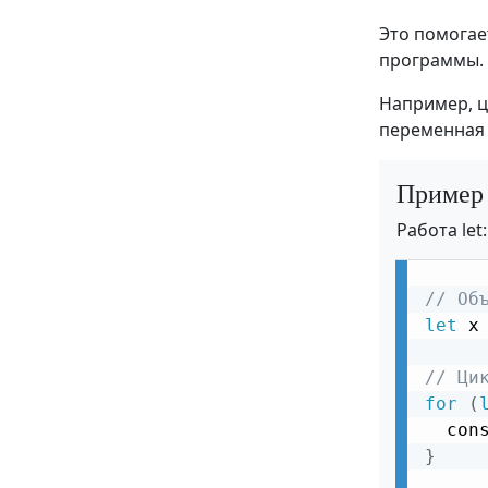
React Текстовая область
Это помогае
React Выпадающий список
программы.
React Несколько полей ввода
Например, 
React Чекбокс
переменная 
React Радиокнопка
Пример
React Порталы
Работа let:
React Suspense
React CSS Стили
// Об
let
 x
React CSS Модули
React CSS-в-JS
// Ци
for
(
React Маршрутизация
  con
React Переходы с отложенным
}
обновлением