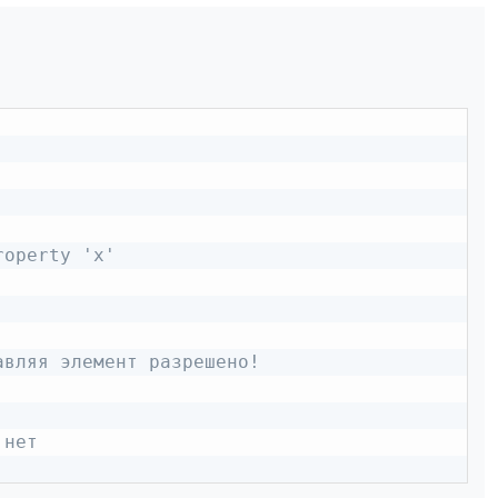
roperty 'x'
авляя элемент разрешено!
 нет