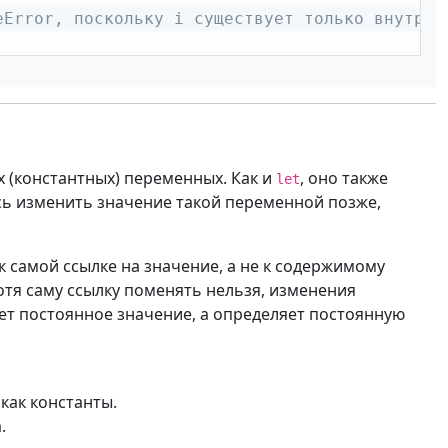
eError, поскольку i существует только внутри 
(константных) переменных. Как и
, оно также
let
сь изменить значение такой переменной позже,
 самой ссылке на значение, а не к содержимому
отя саму ссылку поменять нельзя, изменения
ет постоянное значение, а определяет постоянную
как константы.
.