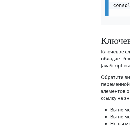
conso
React forwardRef
React Компоненты высшего порядка
React Sass
Ключев
React Хуки
React useState
Ключевое с
обладает бл
React useEffect
JavaScript в
React useContext
Обратите вн
React useRef
переменной.
элементов о
React useReducer
ссылку на зн
React useCallback
Вы не м
React useMemo
Вы не м
Но вы м
React Пользовательские хуки