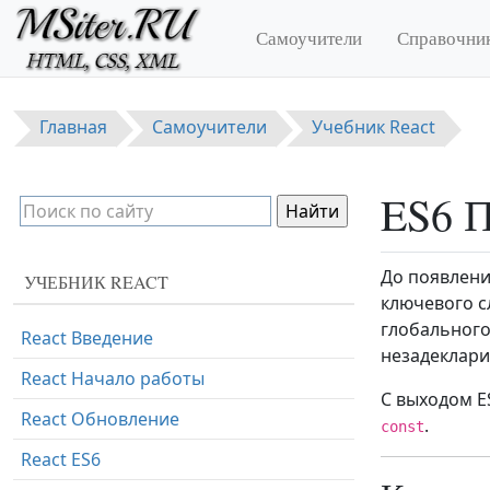
Перейти к основному содержанию
Самоучители
Справочни
Главная
Самоучители
Учебник React
ES6 
До появлени
УЧЕБНИК REACT
ключевого 
глобального
React Введение
незадеклари
React Начало работы
С выходом E
React Обновление
.
const
React ES6