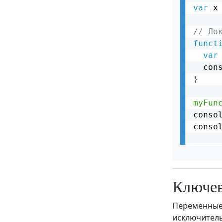
var
 x
React JSX Условный оператор if
React Компоненты
// Ло
funct
React Классы
var
  con
React Пропсы (Props)
}
React Деструктуризация пропсов
myFun
React Props.Children
conso
React События
conso
React Условный рендеринг
компонентов
React Списки
Ключев
React Формы
Переменные
React Отправка форм
исключитель