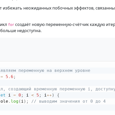
т избежать неожиданных побочных эффектов, связанны
цикл
создаёт новую переменную-счётчик каждую итер
for
больше недоступна.
ъявляем переменную на верхнем уровне
 
=
5.6
;
кл, создающий временную переменную i, доступн
let
 i 
=
0
;
 i 
<
5
;
 i
++
)
{
sole
.
log
(
i
)
;
// выводим значения от 0 до 4