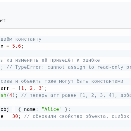
st:
здаём константу
 x 
=
5.6
;
пытка изменить её приведёт к ошибке
0
;
// TypeError: cannot assign to read-only p
ссивы и объекты тоже могут быть константами
 arr 
=
[
1
,
2
,
3
]
;
ush
(
4
)
;
// теперь arr равен [1, 2, 3, 4], доб
 obj 
=
{
 name
:
"Alice"
}
;
ge 
=
30
;
// обновили свойство объекта, ошибок