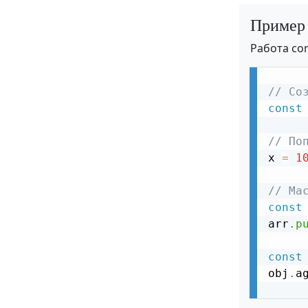
Пример
Работа con
// Со
const
// По
x 
=
1
// Ма
const
arr
.
p
const
obj
.
a