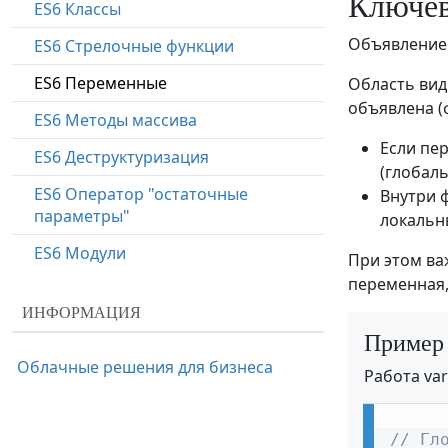
Ключев
ES6 Классы
Объявление
ES6 Стрелочные функции
ES6 Переменные
Область вид
объявлена (
ES6 Методы массива
Если пе
ES6 Деструктуризация
(глобал
ES6 Оператор "остаточные
Внутри 
параметры"
локальн
ES6 Модули
При этом в
переменная,
ES6 Тернарный оператор
ИНФОРМАЦИЯ
ES6 Шаблонные строки
Пример
React JSX
Облачные решения для бизнеса
Работа var
React JSX Выражения
React JSX Атрибуты
// Гл