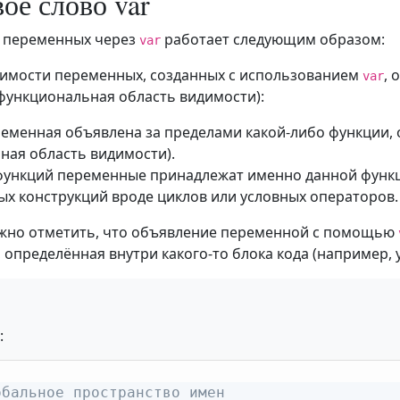
ое слово var
 переменных через
работает следующим образом:
var
имости переменных, созданных с использованием
, 
var
функциональная область видимости):
ременная объявлена за пределами какой-либо функции, 
ьная область видимости).
функций переменные принадлежат именно данной функци
ых конструкций вроде циклов или условных операторов.
ажно отметить, что объявление переменной с помощью
 определённая внутри какого-то блока кода (например, у
:
обальное пространство имен