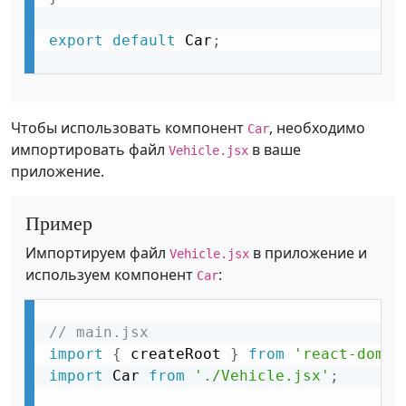
export
default
 Car
;
Чтобы использовать компонент
, необходимо
Car
импортировать файл
в ваше
Vehicle.jsx
приложение.
Пример
Импортируем файл
в приложение и
Vehicle.jsx
используем компонент
:
Car
// main.jsx
import
{
 createRoot 
}
from
'react-dom/c
import
 Car 
from
'./Vehicle.jsx'
;