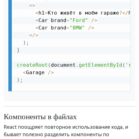
<
>
<
h1
>
Кто живёт в моём гараже
?
<
/
h1
>
<
Car brand
=
"Ford"
/
>
<
Car brand
=
"BMW"
/
>
<
/
>
)
;
}
createRoot
(
document
.
getElementById
(
'roo
<
Garage 
/
>
)
;
Компоненты в файлах
React поощряет повторное использование кода, и
бывает полезно разделить компоненты по