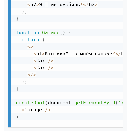
<
h2
>
Я 
-
 автомобиль
!
<
/
h2
>
)
;
}
function
Garage
(
)
{
return
(
<
>
<
h1
>
Кто живёт в моём гараже
?
<
/
h1
>
<
Car 
/
>
<
Car 
/
>
<
/
>
)
;
}
createRoot
(
document
.
getElementById
(
'roo
<
Garage 
/
>
)
;