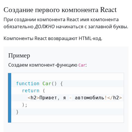
Создание первого компонента React
При создании компонента React имя компонента
обязательно
ДОЛЖНО
начинаться с заглавной буквы.
Компоненты React возвращают HTML-код.
Пример
Создаем компонент-функцию
:
Car
function
Car
(
)
{
return
(
<
h2
>
Привет
,
 я 
-
 автомобиль
!
<
/
h2
>
)
;
}