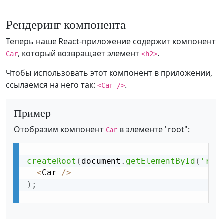
Рендеринг компонента
Теперь наше React-приложение содержит компонент
, который возвращает элемент
.
Car
<h2>
Чтобы использовать этот компонент в приложении,
ссылаемся на него так:
.
<Car />
Пример
Отобразим компонент
в элементе "root":
Car
createRoot
(
document
.
getElementById
(
'roo
<
Car 
/
>
)
;