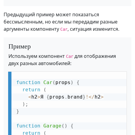
Предыдущий пример может показаться
бессмысленным, но если мы передадим разные
аргументы компоненту
, ситуация изменится.
Car
Пример
Используем компонент
для отображения
Car
двух разных автомобилей:
function
Car
(
props
)
{
return
(
<
h2
>
Я 
{
props
.
brand
}
!
<
/
h2
>
)
;
}
function
Garage
(
)
{
return
(