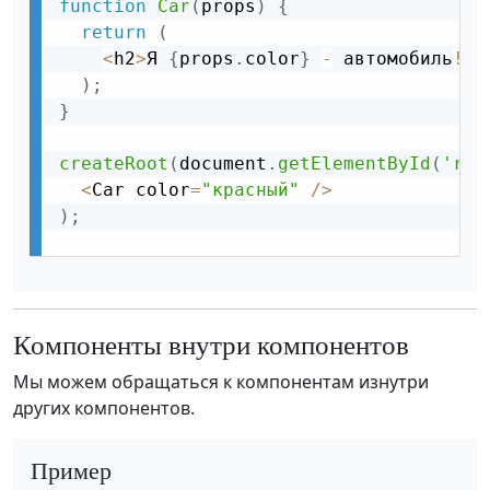
function
Car
(
props
)
{
return
(
<
h2
>
Я 
{
props
.
color
}
-
 автомобиль
!
<
/
)
;
}
createRoot
(
document
.
getElementById
(
'roo
<
Car color
=
"красный"
/
>
)
;
Компоненты внутри компонентов
Мы можем обращаться к компонентам изнутри
других компонентов.
Пример