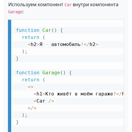
Используем компонент
внутри компонента
Car
:
Garage
function
Car
(
)
{
return
(
<
h2
>
Я 
-
 автомобиль
!
<
/
h2
>
)
;
}
function
Garage
(
)
{
return
(
<
>
<
h1
>
Кто живёт в моём гараже
?
<
/
h1
>
<
Car 
/
>
<
/
>
)
;
}