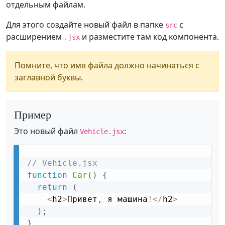
отдельным файлам.
Для этого создайте новый файл в папке
с
src
расширением
и разместите там код компонента.
.jsx
Помните, что имя файла должно начинаться с
заглавной буквы.
Пример
Это новый файл
:
Vehicle.jsx
// Vehicle.jsx
function
Car
(
)
{
return
(
<
h2
>
Привет
,
 я машина
!
<
/
h2
>
)
;
}