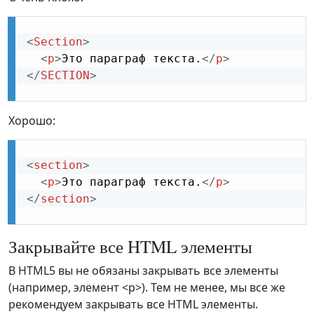
<
Section
>
<
p
>
Это параграф текста.
</
p
>
</
SECTION
>
Хорошо:
<
section
>
<
p
>
Это параграф текста.
</
p
>
</
section
>
Закрывайте все HTML элементы
В HTML5 вы не обязаны закрывать все элементы
(например, элемент <p>). Тем не менее, мы все же
рекомендуем закрывать все HTML элементы.