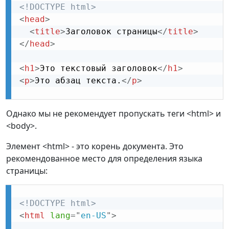
<!DOCTYPE html>
<
head
>
<
title
>
Заголовок страницы
</
title
>
</
head
>
<
h1
>
Это текстовый заголовок
</
h1
>
<
p
>
Это абзац текста.
</
p
>
Однако мы не рекомендует пропускать теги <html> и
<body>.
Элемент <html> - это корень документа. Это
рекомендованное место для определения языка
страницы:
<!DOCTYPE html>
<
html
lang
=
"
en-US
"
>