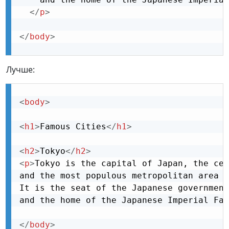
</
p
>
</
body
>
Лучше:
<
body
>
<
h1
>
Famous Cities
</
h1
>
<
h2
>
Tokyo
</
h2
>
<
p
>
Tokyo is the capital of Japan, the cen
and the most populous metropolitan area i
It is the seat of the Japanese government
and the home of the Japanese Imperial Fam
</
body
>