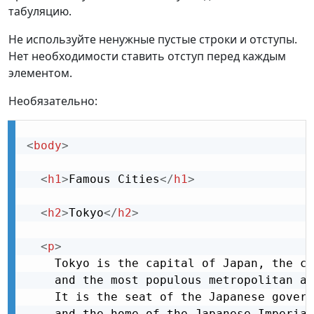
табуляцию.
Не используйте ненужные пустые строки и отступы.
Нет необходимости ставить отступ перед каждым
элементом.
Необязательно:
<
body
>
<
h1
>
Famous Cities
</
h1
>
<
h2
>
Tokyo
</
h2
>
<
p
>
    Tokyo is the capital of Japan, the ce
    and the most populous metropolitan ar
    It is the seat of the Japanese govern
    and the home of the Japanese Imperial