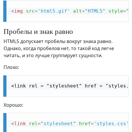
<
img
src
=
'
html5.gif
'
alt
=
"
HTML5
"
style
="
w
Пробелы и знак равно
HTML5 допускает пробелы вокруг знака равно.
Однако, когда пробелов нет, то такой код легче
читать, и это лучше группирует сущности.
Плохо:
<link rel = "stylesheet" href = "styles.c
Хорошо:
<
link
rel
=
"
stylesheet
"
href
=
'
styles.css
'
>