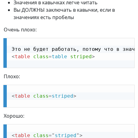
Значения в кавычках легче читать
Вы ДОЛЖНЫ заключать в кавычки, если в
значениях есть пробелы
Очень плохо:
<
table
class
=
table
striped
>
Плохо:
<
table
class
=
striped
>
Хорошо:
<
table
class
=
"
striped
"
>