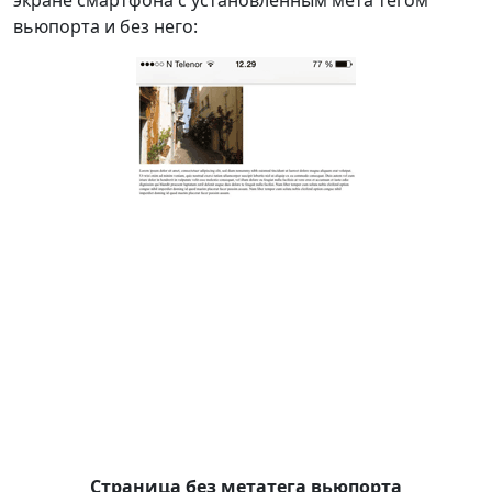
экране смартфона с установленным мета тегом
вьюпорта и без него:
Страница без метатега вьюпорта