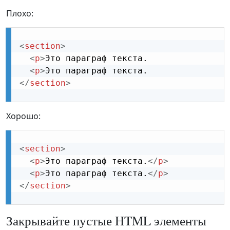
Плохо:
<
section
>
<
p
>
Это параграф текста.

<
p
>
</
section
>
Хорошо:
<
section
>
<
p
>
Это параграф текста.
</
p
>
<
p
>
Это параграф текста.
</
p
>
</
section
>
Закрывайте пустые HTML элементы