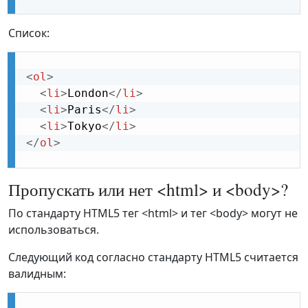
Список:
<
ol
>
<
li
>
London
</
li
>
<
li
>
Paris
</
li
>
<
li
>
Tokyo
</
li
>
</
ol
>
Пропускать или нет <html> и <body>?
По стандарту HTML5 тег <html> и тег <body> могут не
использоваться.
Следующий код согласно стандарту HTML5 считается
валидным: