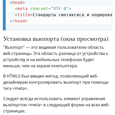
<
head
>
<
meta
charset
=
"
UTF-8
"
>
<
title
>
Стандарты синтаксиса и кодирован
</
head
>
Установка вьюпорта (окна просмотра)
"Вьюпорт" — это видимая пользователю область
веб-страницы. Эта область разница от устройства к
устройству и на мобильных телефонах будет
меньше, чем на экране компьютера.
В HTML5 был введен метод, позволяющий веб-
дизайнерам контролировать вьюпорт при помощи
тега <meta>.
Следует всегда использовать элемент управления
вьюпортом <meta> в следующей форме на всех веб-
страницах: