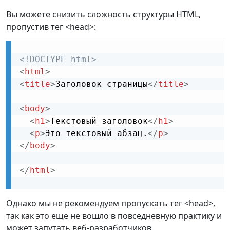
Вы можете снизить сложность структуры HTML,
пропустив тег <head>:
<!DOCTYPE html>
<
html
>
<
title
>
Заголовок страницы
</
title
>
<
body
>
<
h1
>
Текстовый заголовок
</
h1
>
<
p
>
Это текстовый абзац.
</
p
>
</
body
>
</
html
>
Однако мы не рекомендуем пропускать тег <head>,
так как это еще не вошло в повседневную практику и
может запутать веб-разработчиков.