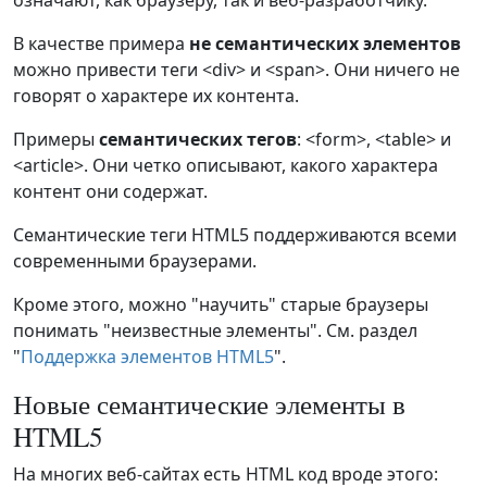
означают, как браузеру, так и веб-разработчику.
В качестве примера
не семантических элементов
можно привести теги <div> и <span>. Они ничего не
говорят о характере их контента.
Примеры
семантических тегов
: <form>, <table> и
<article>. Они четко описывают, какого характера
контент они содержат.
Семантические теги HTML5 поддерживаются всеми
современными браузерами.
Кроме этого, можно "научить" старые браузеры
понимать "неизвестные элементы". См. раздел
"
Поддержка элементов HTML5
".
Новые семантические элементы в
HTML5
На многих веб-сайтах есть HTML код вроде этого: