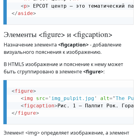
<
p
>
 EPCOT центр — это тематический пар
</
aside
>
Элементы <figure> и <figcaption>
Назначение элемента
<figcaption>
- добавление
визуального пояснения к изображению.
В HTML5 изображение и пояснение к нему может
быть сгруппировано в элементе
<figure>
:
<
figure
>
<
img
src
=
'
img_pulpit.jpg
'
alt
=
"
The Pul
<
figcaption
>
Рис. 1 — Палпит Рок. Гора 
</
figure
>
Элемент <img> определяет изображение, а элемент