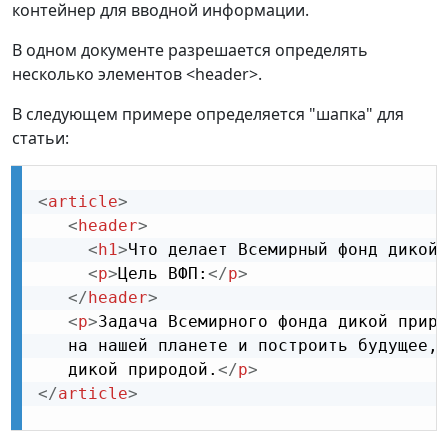
контейнер для вводной информации.
В одном документе разрешается определять
несколько элементов <header>.
В следующем примере определяется "шапка" для
статьи:
<
article
>
<
header
>
<
h1
>
Что делает Всемирный фонд дикой 
<
p
>
Цель ВФП:
</
p
>
</
header
>
<
p
>
Задача Всемирного фонда дикой приро
   на нашей планете и построить будущее, 
   дикой природой.
</
p
>
</
article
>