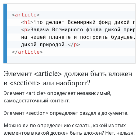
<
article
>
<
h1
>
Что делает Всемирный фонд дикой пр
<
p
>
Задача Всемирного фонда дикой приро
   на нашей планете и построить будущее, 
   дикой природой.
</
p
>
</
article
>
Элемент <article> должен быть вложен
в <section> или наоборот?
Элемент <article> определяет независимый,
самодостаточный контент.
Элемент <section> определяет раздел в документе.
Можно ли по определению сказать, какой из этих
элементов в какой должен быть вложен? Нет, нельзя!