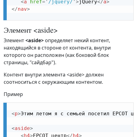
<
a
href
=
'
/jquery/
'
>
jQuery
</
a
>
</
nav
>
Элемент <aside>
Элемент
<aside>
определяет некий контент,
находящийся в стороне от контента, внутри
которого он расположен (как боковой блок
страницы, "сайдбар").
Контент внутри элемента <aside> должен
соотноситься с окружающим контентом.
Пример
<
p
>
Этим летом я с семьей посетил EPCOT це
<
aside
>
<
h4
>
EPCOT центр
</
h4
>