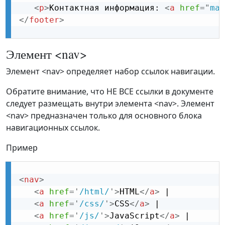
<
p
>
Контактная информация: 
<
a
href
=
"
mai
</
footer
>
Элемент <nav>
Элемент <nav> определяет набор ссылок навигации.
Обратите внимание, что НЕ ВСЕ ссылки в документе
следует размещать внутри элемента <nav>. Элемент
<nav> предназначен только для основного блока
навигационных ссылок.
Пример
<
nav
>
<
a
href
=
'
/html/
'
>
HTML
</
a
>
 |

<
a
href
=
'
/css/
'
>
CSS
</
a
>
 |

<
a
href
=
'
/js/
'
>
JavaScript
</
a
>
 |
