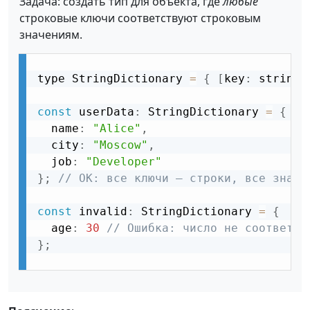
Задача: создать тип для объекта, где
любые
строковые ключи соответствуют строковым
значениям.
type StringDictionary 
=
{
[
key
:
 string
]
const
 userData
:
 StringDictionary 
=
{
  name
:
"Alice"
,
  city
:
"Moscow"
,
  job
:
"Developer"
}
;
// OK: все ключи — строки, все значе
const
 invalid
:
 StringDictionary 
=
{
  age
:
30
// Ошибка: число не соответст
}
;