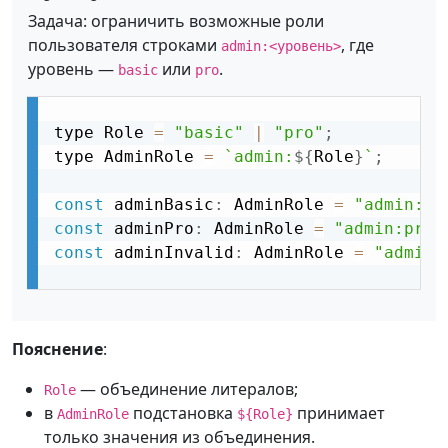
Задача: ограничить возможные роли
пользователя строками
, где
admin:<уровень>
уровень —
или
.
basic
pro
type Role 
=
"basic"
|
"pro"
;
type AdminRole 
=
`admin:
${
Role
}
`
;
const
 adminBasic
:
 AdminRole 
=
"admin:ba
const
 adminPro
:
 AdminRole 
=
"admin:pro"
const
 adminInvalid
:
 AdminRole 
=
"admin:
Пояснение
:
— объединение литералов;
Role
в
подстановка
принимает
AdminRole
${Role}
только значения из объединения.