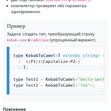
${Resource}
${number}
компилятор проверяет
оба
параметра
одновременно.
Пример
Задача: создать тип, преобразующий строку
в
(упрощённый вариант).
kebab-case
camelCase
type KebabToCamel
<
T 
extends
string
>
=
 T
?
`
${
P1
}
${
Capitalize
<
P2
>
}
`
:
 T
;
type Test1 
=
 KebabToCamel
<
"hello-world"
type Test2 
=
 KebabToCamel
<
"foo"
>
;
Пояснение
: