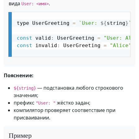
вида
.
User: <имя>
type UserGreeting 
=
`User: 
${
string
}
`
;
const
 valid
:
 UserGreeting 
=
"User: Alic
const
 invalid
:
 UserGreeting 
=
"Alice"
;
Пояснение:
— подстановка любого строкового
${string}
значения;
префикс
жёстко задан;
"User: "
компилятор проверяет соответствие при
присваивании.
Пример