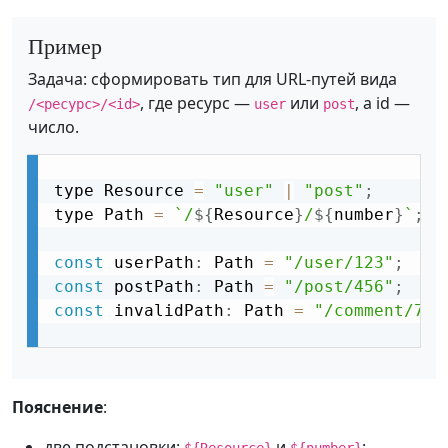
Пример
Задача: сформировать тип для URL‑путей вида
, где ресурс —
или
, а id —
/<ресурс>/<id>
user
post
число.
type Resource 
=
"user"
|
"post"
;
type Path 
=
`/
${
Resource
}
/
${
number
}
`
;
const
 userPath
:
 Path 
=
"/user/123"
;
//
const
 postPath
:
 Path 
=
"/post/456"
;
/
const
 invalidPath
:
 Path 
=
"/comment/789
Пояснение
:
две подстановки:
и
;