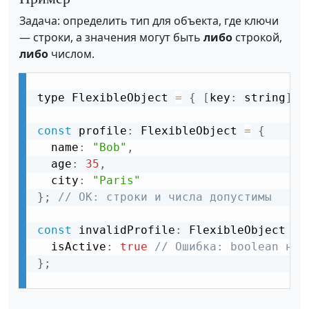
Задача: определить тип для объекта, где ключи
— строки, а значения могут быть
либо
строкой,
либо
числом.
type FlexibleObject 
=
{
[
key
:
 string
]
:
 
const
 profile
:
 FlexibleObject 
=
{
  name
:
"Bob"
,
  age
:
35
,
  city
:
"Paris"
}
;
// OK: строки и числа допустимы
const
 invalidProfile
:
 FlexibleObject 
=
  isActive
:
true
// Ошибка: boolean не 
}
;