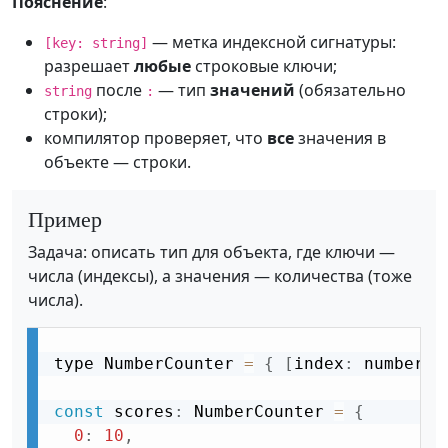
Пояснение
:
— метка индексной сигнатуры:
[key: string]
разрешает
любые
строковые ключи;
после
— тип
значений
(обязательно
string
:
строки);
компилятор проверяет, что
все
значения в
объекте — строки.
Пример
Задача: описать тип для объекта, где ключи —
числа (индексы), а значения — количества (тоже
числа).
type NumberCounter 
=
{
[
index
:
 number
]
:
const
 scores
:
 NumberCounter 
=
{
0
:
10
,