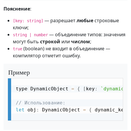
Пояснение
:
— разрешает
любые
строковые
[key: string]
ключи;
— объединение типов: значения
string | number
могут быть
строкой
или
числом
;
(boolean) не входит в объединение —
true
компилятор отметит ошибку.
Пример
type DynamicObject 
=
{
[
key
:
`dynamic_
$
// Использование:
let
 obj
:
 DynamicObject 
=
{
 dynamic_key
: