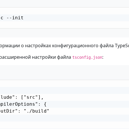
c --init

рмации о настройках конфигурационного файла TypeScr
 расширенной настройки файла
:
tsconfig.json
lude": ["src"],

pilerOptions": {

utDir": "./build"
