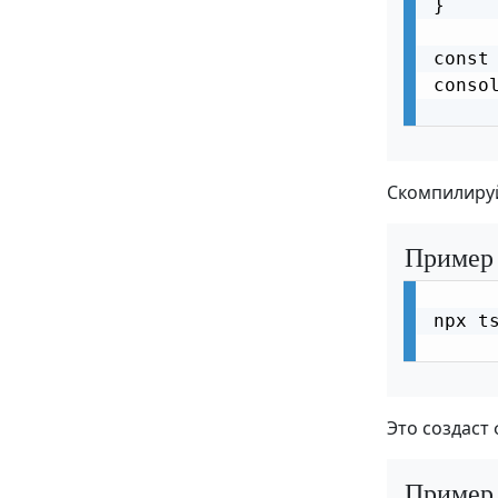
}

const
consol
Скомпилируй
Пример
npx ts
Это создаст
Пример