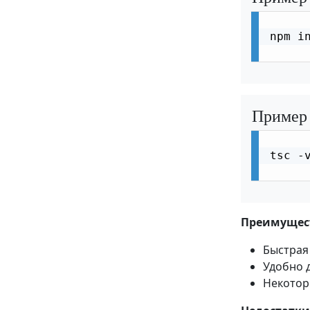
TypeScript Выведение типов
npm in
TypeScript Литеральные типы
TypeScript Пространства имен
TypeScript Сигнатуры индекса
Пример
TypeScript Слияние объявлений
TypeScript Асинхронное
tsc -v
программирование
TypeScript Декораторы
TypeScript в проектах JavaScript
Преимущес
(JSDoc)
Быстрая
TypeScript Миграция
Удобно 
TypeScript Обработка ошибок
Некотор
TypeScript Лучшие практики