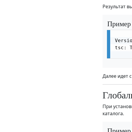
Результат в
TypeScript Keyof
TypeScript Null и Undefined
Пример
TypeScript Пакет Definitely Typed
Versio
TypeScript Обновление v5
tsc: 
TypeScript Конфигурация
TypeScript с Node.js
TypeScript с React
Далее идет 
TypeScript Инструментарий
Глобал
TypeScript Расширенные типы
При установ
TypeScript Защитники типов
каталога.
TypeScript Условные типы
Пример
TypeScript Преобразованные типы