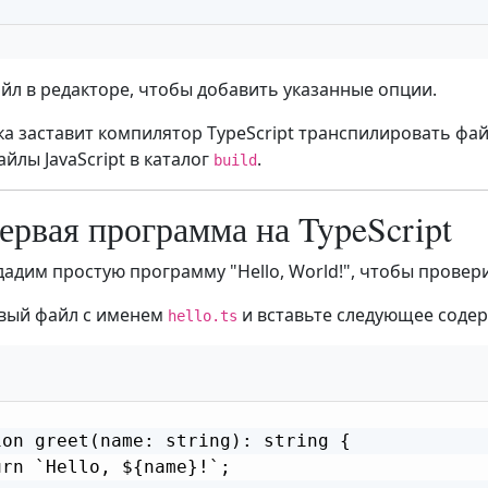
йл в редакторе, чтобы добавить указанные опции.
ка заставит компилятор TypeScript транспилировать фай
айлы JavaScript в каталог
.
build
ервая программа на TypeScript
дадим простую программу "Hello, World!", чтобы провери
вый файл с именем
и вставьте следующее соде
hello.ts
ion greet(name: string): string {

rn `Hello, ${name}!`;
