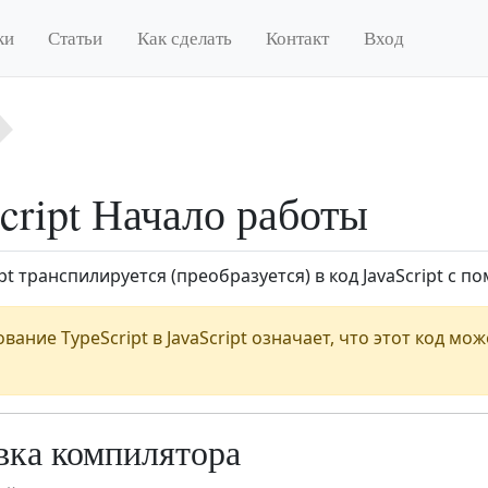
ки
Статьи
Как сделать
Контакт
Вход
cript Начало работы
ipt транспилируется (преобразуется) в код JavaScript с
ание TypeScript в JavaScript означает, что этот код мо
вка компилятора