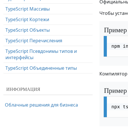
Официальный
TypeScript Массивы
Чтобы устан
TypeScript Кортежи
Пример
TypeScript Объекты
TypeScript Перечисления
npm i
TypeScript Псевдонимы типов и
интерфейсы
TypeScript Объединенные типы
Компилятор 
TypeScript Функции
Пример
TypeScript Переопределение типов
ИНФОРМАЦИЯ
TypeScript Классы
Облачные решения для бизнеса
npx ts
TypeScript Базовые обобщенные
типы
TypeScript Служебные типы