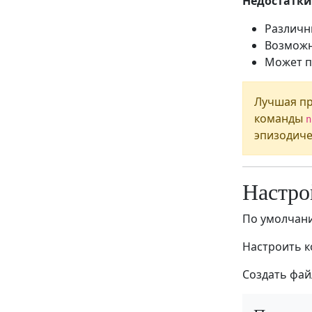
Недостатки
Различн
Возможн
Может п
Лучшая пр
команды
n
эпизодиче
Настро
По умолчани
Настроить 
Создать фа