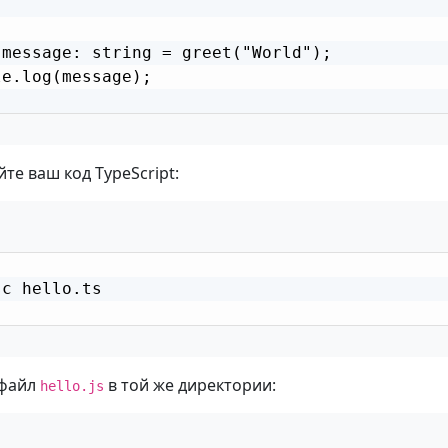
 message: string = greet("World");

e.log(message);

те ваш код TypeScript:
c hello.ts

 файл
в той же директории:
hello.js