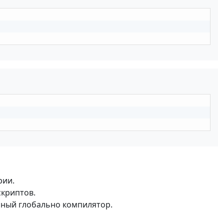
рии.
скриптов.
ный глобально компилятор.