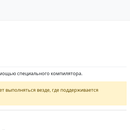
 помощью специального компилятора.
жет выполняться везде, где поддерживается