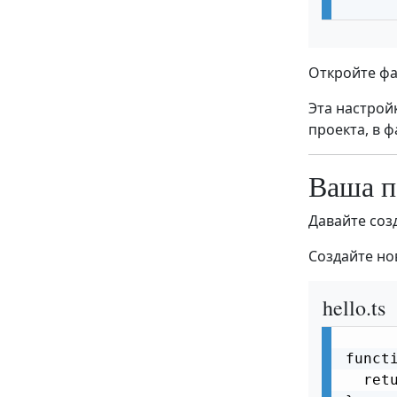
Откройте фа
Эта настрой
проекта, в ф
Ваша п
Давайте соз
Создайте но
hello.ts
funct
  retu