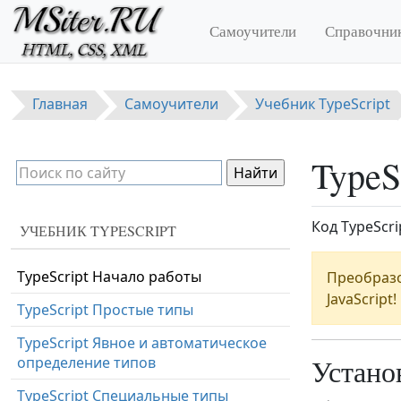
Перейти к основному содержанию
Самоучители
Справочни
Главная
Самоучители
Учебник TypeScript
TypeS
Код TypeScr
УЧЕБНИК TYPESCRIPT
TypeScript Начало работы
Преобразов
JavaScript!
TypeScript Простые типы
TypeScript Явное и автоматическое
Устано
определение типов
TypeScript Специальные типы