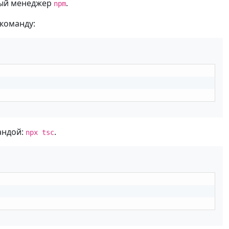
ный менеджер
.
npm
команду:
андой:
.
npx tsc