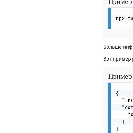
Пример
npx ts
Больше инфо
Вот пример
Пример
{

  "inc
  "com
    "o
  }

}
