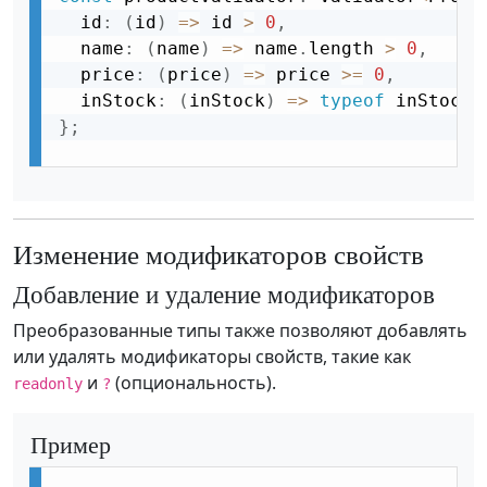
  id
:
(
id
)
=
>
 id 
>
0
,
  name
:
(
name
)
=
>
 name
.
length 
>
0
,
  price
:
(
price
)
=
>
 price 
>=
0
,
  inStock
:
(
inStock
)
=
>
typeof
 inStock 
}
;
Изменение модификаторов свойств
Добавление и удаление модификаторов
Преобразованные типы также позволяют добавлять
или удалять модификаторы свойств, такие как
и
(опциональность).
readonly
?
Пример