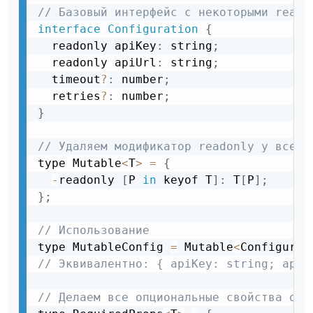
// Базовый интерфейс с некоторыми reado
interface
Configuration
{
  readonly apiKey
:
 string
;
  readonly apiUrl
:
 string
;
  timeout
?
:
 number
;
  retries
?
:
 number
;
}
// Удаляем модификатор readonly у всех 
type Mutable
<
T
>
=
{
-
readonly 
[
P 
in
 keyof T
]
:
 T
[
P
]
;
}
;
// Использование
type MutableConfig 
=
 Mutable
<
Configurat
// Эквивалентно: { apiKey: string; apiU
// Делаем все опциональные свойства обя