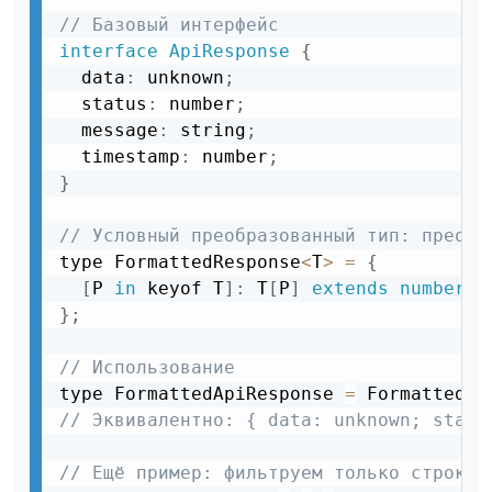
// Базовый интерфейс
interface
ApiResponse
{
  data
:
 unknown
;
  status
:
 number
;
  message
:
 string
;
  timestamp
:
 number
;
}
// Условный преобразованный тип: преобр
type FormattedResponse
<
T
>
=
{
[
P 
in
 keyof T
]
:
 T
[
P
]
extends
number
?
}
;
// Использование
type FormattedApiResponse 
=
 FormattedRe
// Эквивалентно: { data: unknown; statu
// Ещё пример: фильтруем только строков