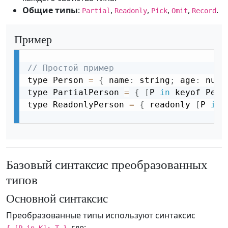
Общие типы
:
,
,
,
,
.
Partial
Readonly
Pick
Omit
Record
Пример
// Простой пример
type Person 
=
{
 name
:
 string
;
 age
:
 numb
type PartialPerson 
=
{
[
P 
in
 keyof Pers
type ReadonlyPerson 
=
{
 readonly 
[
P 
in
 
Базовый синтаксис преобразованных
типов
Основной синтаксис
Преобразованные типы используют синтаксис
, где: