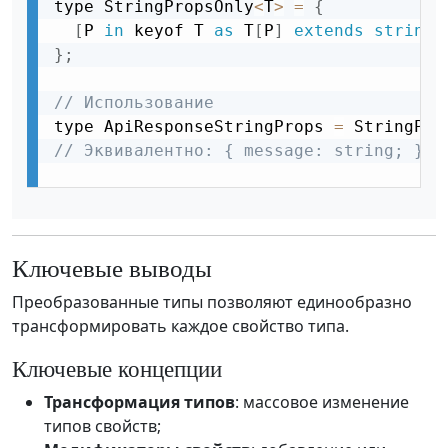
type StringPropsOnly
<
T
>
=
{
[
P 
in
 keyof T 
as
 T
[
P
]
extends
string
}
;
// Использование
type ApiResponseStringProps 
=
 StringPro
// Эквивалентно: { message: string; }
Ключевые выводы
Преобразованные типы позволяют единообразно
трансформировать каждое свойство типа.
Ключевые концепции
Трансформация типов
: массовое изменение
типов свойств;