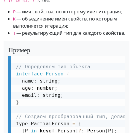
{ [P in K]: T }
— имя свойства, по которому идёт итерация;
P
— объединение имён свойств, по которым
K
выполняется итерация;
— результирующий тип для каждого свойства.
T
Пример
// Определяем тип объекта
interface
Person
{
  name
:
 string
;
  age
:
 number
;
  email
:
 string
;
}
// Создаём преобразованный тип, делающи
type PartialPerson 
=
{
[
P 
in
 keyof Person
]
?
:
 Person
[
P
]
;