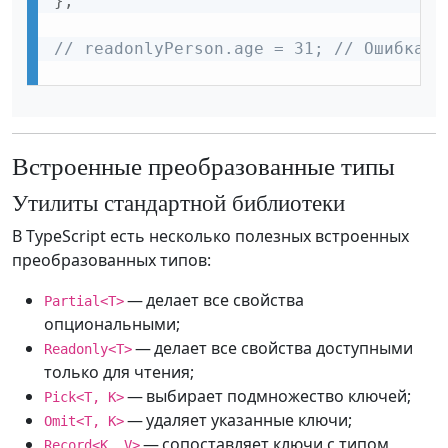
}
;
// readonlyPerson.age = 31; // Ошибка: 
Встроенные преобразованные типы
Утилиты стандартной библиотеки
В TypeScript есть несколько полезных встроенных
преобразованных типов:
— делает все свойства
Partial<T>
опциональными;
— делает все свойства доступными
Readonly<T>
только для чтения;
— выбирает подмножество ключей;
Pick<T, K>
— удаляет указанные ключи;
Omit<T, K>
— сопоставляет ключи с типом
Record<K, V>