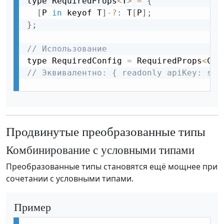
type RequiredProps
<
T
>
=
{
[
P 
in
 keyof T
]
-
?
:
 T
[
P
]
;
}
;
// Использование
type RequiredConfig 
=
 RequiredProps
<
Con
// Эквивалентно: { readonly apiKey: str
Продвинутые преобразованные типы
Комбинирование с условными типами
Преобразованные типы становятся ещё мощнее при
сочетании с условными типами.
Пример