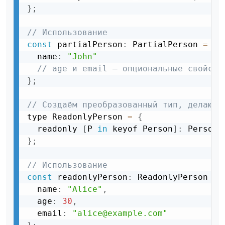
}
;
// Использование
const
 partialPerson
:
 PartialPerson 
=
{
  name
:
"John"
// age и email — опциональные свойств
}
;
// Создаём преобразованный тип, делающи
type ReadonlyPerson 
=
{
  readonly 
[
P 
in
 keyof Person
]
:
 Person
[
}
;
// Использование
const
 readonlyPerson
:
 ReadonlyPerson 
=
  name
:
"Alice"
,
  age
:
30
,
  email
:
"alice@example.com"