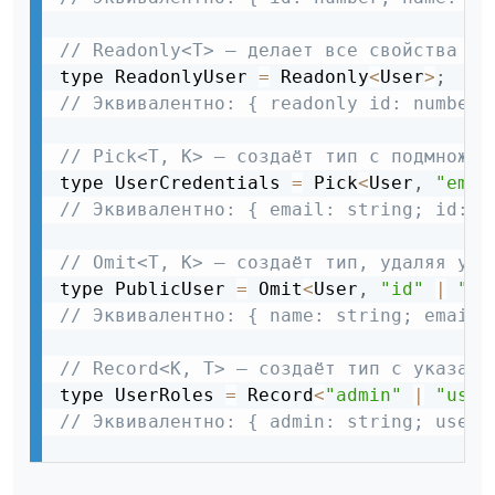
// Readonly<T> — делает все свойства до
type ReadonlyUser 
=
 Readonly
<
User
>
;
// Эквивалентно: { readonly id: number;
// Pick<T, K> — создаёт тип с подмножес
type UserCredentials 
=
 Pick
<
User
,
"emai
// Эквивалентно: { email: string; id: n
// Omit<T, K> — создаёт тип, удаляя ука
type PublicUser 
=
 Omit
<
User
,
"id"
|
"is
// Эквивалентно: { name: string; email:
// Record<K, T> — создаёт тип с указанн
type UserRoles 
=
 Record
<
"admin"
|
"user
// Эквивалентно: { admin: string; user: