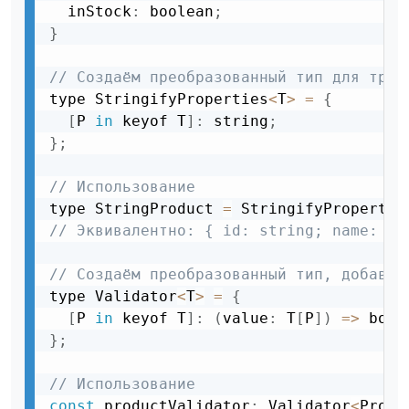
  inStock
:
 boolean
;
}
// Создаём преобразованный тип для тран
type StringifyProperties
<
T
>
=
{
[
P 
in
 keyof T
]
:
 string
;
}
;
// Использование
type StringProduct 
=
 StringifyPropertie
// Эквивалентно: { id: string; name: st
// Создаём преобразованный тип, добавля
type Validator
<
T
>
=
{
[
P 
in
 keyof T
]
:
(
value
:
 T
[
P
]
)
=
>
 bool
}
;
// Использование
const
 productValidator
:
 Validator
<
Produ