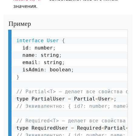
значения.
Пример
interface
User
{
  id
:
 number
;
  name
:
 string
;
  email
:
 string
;
  isAdmin
:
 boolean
;
}
// Partial<T> — делает все свойства опц
type PartialUser 
=
 Partial
<
User
>
;
// Эквивалентно: { id?: number; name?: 
// Required<T> — делает все свойства об
type RequiredUser 
=
 Required
<
Partial
<
Us
// Эквивалентно: { id: number; name: st