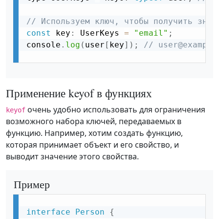
// Используем ключ, чтобы получить знач
const
 key
:
 UserKeys 
=
"email"
;
console
.
log
(
user
[
key
]
)
;
// user@example
Применение keyof в функциях
очень удобно использовать для ограничения
keyof
возможного набора ключей, передаваемых в
функцию. Например, хотим создать функцию,
которая принимает объект и его свойство, и
выводит значение этого свойства.
Пример
interface
Person
{