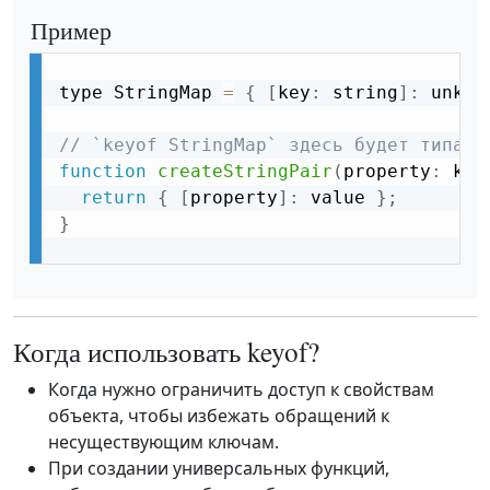
Пример
type StringMap 
=
{
[
key
:
 string
]
:
 unkno
// `keyof StringMap` здесь будет типа `
function
createStringPair
(
property
:
 key
return
{
[
property
]
:
 value 
}
;
}
Когда использовать keyof?
Когда нужно ограничить доступ к свойствам
объекта, чтобы избежать обращений к
несуществующим ключам.
При создании универсальных функций,