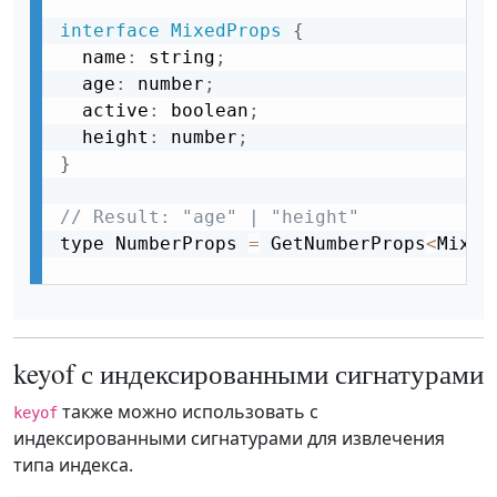
interface
MixedProps
{
  name
:
 string
;
  age
:
 number
;
  active
:
 boolean
;
  height
:
 number
;
}
// Result: "age" | "height"
type NumberProps 
=
 GetNumberProps
<
Mixed
keyof с индексированными сигнатурами
также можно использовать с
keyof
индексированными сигнатурами для извлечения
типа индекса.