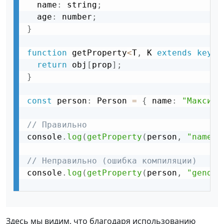
  name
:
 string
;
  age
:
 number
;
}
function
 getProperty
<
T
,
 K 
extends
keyof
return
 obj
[
prop
]
;
}
const
 person
:
 Person 
=
{
 name
:
"Максим"
// Правильно
console
.
log
(
getProperty
(
person
,
"name"
)
// Неправильно (ошибка компиляции)
console
.
log
(
getProperty
(
person
,
"gender
Здесь мы видим, что благодаря использованию