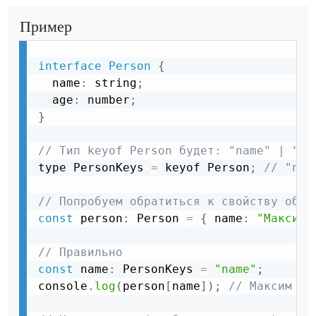
Пример
interface
Person
{
  name
:
 string
;
  age
:
 number
;
}
// Тип keyof Person будет: "name" | "ag
type PersonKeys 
=
 keyof Person
;
// "nam
// Попробуем обратиться к свойству объе
const
 person
:
 Person 
=
{
 name
:
"Максим"
// Правильно
const
 name
:
 PersonKeys 
=
"name"
;
console
.
log
(
person
[
name
]
)
;
// Максим