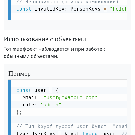
// Неправильно (ошибка компиляции)
const
 invalidKey
:
 PersonKeys 
=
"height"
Использование с объектами
Тот же эффект наблюдается и при работе с
обычными объектами.
Пример
const
 user 
=
{
  email
:
"user@example.com"
,
  role
:
"admin"
}
;
// Тип keyof typeof user будет: "email"
type UserKeys 
=
 keyof 
typeof
 user
;
// "