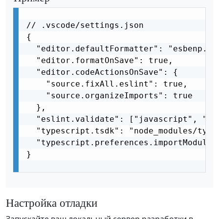
// .vscode/settings.json

{

  "editor.defaultFormatter": "esbenp.pre
  "editor.formatOnSave": true,

  "editor.codeActionsOnSave": {

    "source.fixAll.eslint": true,

    "source.organizeImports": true

  },

  "eslint.validate": ["javascript", "ja
  "typescript.tsdk": "node_modules/types
  "typescript.preferences.importModuleSp
}

Настройка отладки