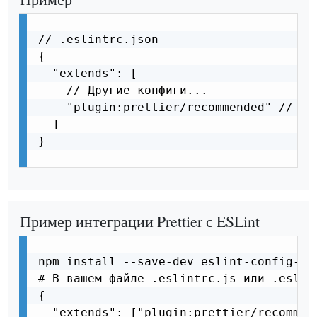
// .eslintrc.json

{

  "extends": [

    // Другие конфиги...

    "plugin:prettier/recommended" // До
  ]

}

Пример интеграции Prettier с ESLint
npm install --save-dev eslint-config-pr
# В вашем файле .eslintrc.js или .eslint
{

  "extends": ["plugin:prettier/recommend