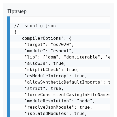
Пример
// tsconfig.json

{

  "compilerOptions": {

    "target": "es2020",

    "module": "esnext",

    "lib": ["dom", "dom.iterable", "esne
    "allowJs": true,

    "skipLibCheck": true,

    "esModuleInterop": true,

    "allowSyntheticDefaultImports": true
    "strict": true,

    "forceConsistentCasingInFileNames": 
    "moduleResolution": "node",

    "resolveJsonModule": true,

    "isolatedModules": true,
