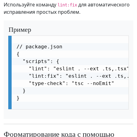
Используйте команду
для автоматического
lint:fix
исправления простых проблем.
Пример
// package.json

{

  "scripts": {

    "lint": "eslint . --ext .ts,.tsx",

    "lint:fix": "eslint . --ext .ts,.tsx
    "type-check": "tsc --noEmit"

  }

}

Форматирование кода с помощью