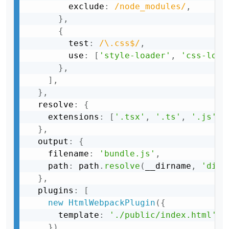
        exclude
:
/node_modules/
,
}
,
{
        test
:
/\.css$/
,
        use
:
[
'style-loader'
,
'css-load
}
,
]
,
}
,
  resolve
:
{
    extensions
:
[
'.tsx'
,
'.ts'
,
'.js'
]
,
}
,
  output
:
{
    filename
:
'bundle.js'
,
    path
:
 path
.
resolve
(
__dirname
,
'dist
}
,
  plugins
:
[
new
HtmlWebpackPlugin
(
{
      template
:
'./public/index.html'
,
}
)
,