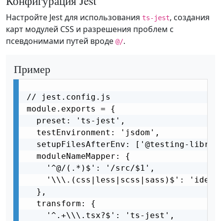
Конфигурация Jest
Настройте Jest для использования
, создания
ts-jest
карт модулей CSS и разрешения проблем с
псевдонимами путей вроде
.
@/
Пример
// jest.config.js

module.exports = {

  preset: 'ts-jest',

  testEnvironment: 'jsdom',

  setupFilesAfterEnv: ['@testing-library
  moduleNameMapper: {

    '^@/(.*)$': '/src/$1',

    '\\\.(css|less|scss|sass)$': 'identi
  },

  transform: {

    '^.+\\\.tsx?$': 'ts-jest',
