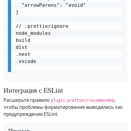
  "arrowParens": "avoid"

}

// .prettierignore

node_modules

build

dist

.next

.vscode

Интеграция с ESLint
Расширьте правило
,
plugin:prettier/recommended
чтобы проблемы форматирования выводились как
предупреждения ESLint.
Пример