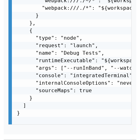
        "webpack:///./~/*": "${workspace
        "webpack:///./*": "${workspaceFo
      }

    },

    {

      "type": "node",

      "request": "launch",

      "name": "Debug Tests",

      "runtimeExecutable": "${workspace
      "args": ["--runInBand", "--watchAl
      "console": "integratedTerminal",

      "internalConsoleOptions": "neverOp
      "sourceMaps": true

    }

  ]

}
