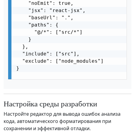
    "noEmit": true,

    "jsx": "react-jsx",

    "baseUrl": ".",

    "paths": {

      "@/*": ["src/*"]

    }

  },

  "include": ["src"],

  "exclude": ["node_modules"]

}

Настройка среды разработки
Настройте редактор для вывода ошибок анализа
кода, автоматического форматирования при
сохранении и эффективной отладки.