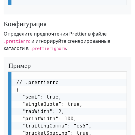
Конфигурация
Определите предпочтения Prettier в файле
и игнорируйте сгенерированные
.prettierrc
каталоги в
.
.prettierignore
Пример
// .prettierrc

{

  "semi": true,

  "singleQuote": true,

  "tabWidth": 2,

  "printWidth": 100,

  "trailingComma": "es5",

  "bracketSpacing": true,
