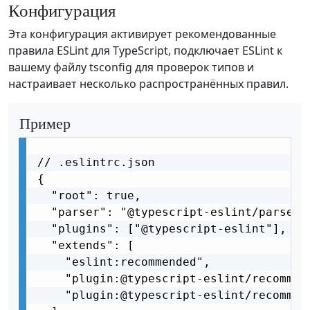
Конфигурация
Эта конфигурация активирует рекомендованные
правила ESLint для TypeScript, подключает ESLint к
вашему файлу tsconfig для проверок типов и
настраивает несколько распространённых правил.
Пример
// .eslintrc.json

{

  "root": true,

  "parser": "@typescript-eslint/parser",
  "plugins": ["@typescript-eslint"],

  "extends": [

    "eslint:recommended",

    "plugin:@typescript-eslint/recommend
    "plugin:@typescript-eslint/recommen