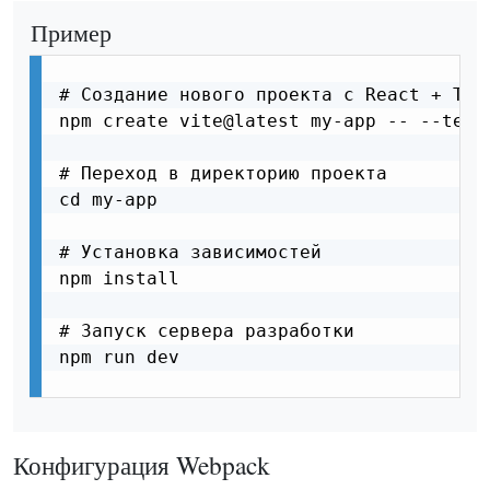
Пример
# Создание нового проекта с React + Type
npm create vite@latest my-app -- --templ
# Переход в директорию проекта

cd my-app

# Установка зависимостей

npm install

# Запуск сервера разработки

npm run dev

Конфигурация Webpack