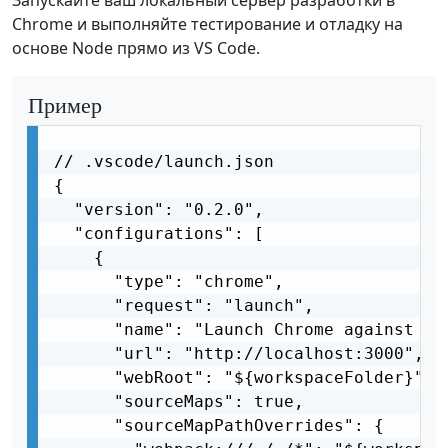
Запускайте ваш локальный сервер разработки в
Chrome и выполняйте тестирование и отладку на
основе Node прямо из VS Code.
Пример
// .vscode/launch.json

{

  "version": "0.2.0",

  "configurations": [

    {

      "type": "chrome",

      "request": "launch",

      "name": "Launch Chrome against loc
      "url": "http://localhost:3000",

      "webRoot": "${workspaceFolder}",

      "sourceMaps": true,

      "sourceMapPathOverrides": {
