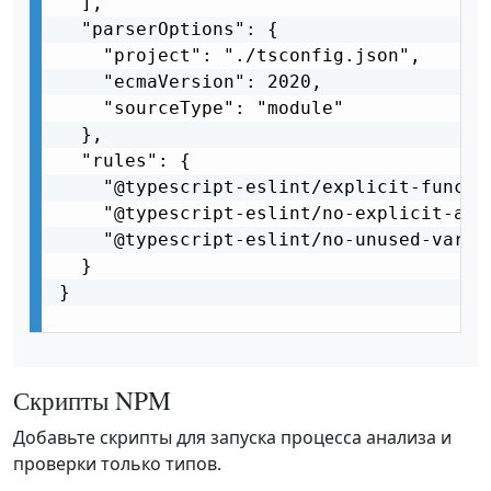
  ],

  "parserOptions": {

    "project": "./tsconfig.json",

    "ecmaVersion": 2020,

    "sourceType": "module"

  },

  "rules": {

    "@typescript-eslint/explicit-functio
    "@typescript-eslint/no-explicit-any"
    "@typescript-eslint/no-unused-vars"
  }

}

Скрипты NPM
Добавьте скрипты для запуска процесса анализа и
проверки только типов.