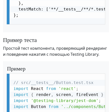
  },

  testMatch: ['**/__tests__/**/*.test.(t
};

Пример теста
Простой тест компонента, проверяющий рендеринг
и поведение нажатия с помощью Testing Library.
Пример
// src/__tests__/Button.test.tsx
import
 React 
from
'react'
;
import
{
 render
,
 screen
,
 fireEvent 
}
fr
import
'@testing-library/jest-dom'
;
import
 Button 
from
'../components/Butto