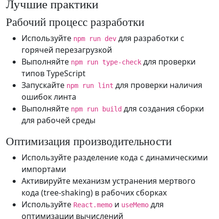
Лучшие практики
Рабочий процесс разработки
Используйте
для разработки с
npm run dev
горячей перезагрузкой
Выполняйте
для проверки
npm run type-check
типов TypeScript
Запускайте
для проверки наличия
npm run lint
ошибок линта
Выполняйте
для создания сборки
npm run build
для рабочей среды
Оптимизация производительности
Используйте разделение кода с динамическими
импортами
Активируйте механизм устранения мертвого
кода (tree-shaking) в рабочих сборках
Используйте
и
для
React.memo
useMemo
оптимизации вычислений