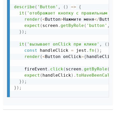
describe
(
'Button'
,
(
)
=
>
{
it
(
'отображает кнопку с правильным те
render
(
<
Button
>
Нажмите меня
<
/
Button
expect
(
screen
.
getByRole
(
'button'
,
{
}
)
;
it
(
'вызывает onClick при клике'
,
(
)
=
const
 handleClick 
=
 jest
.
fn
(
)
;
render
(
<
Button onClick
=
{
handleClick
    fireEvent
.
click
(
screen
.
getByRole
(
'b
expect
(
handleClick
)
.
toHaveBeenCalle
}
)
;
}
)
;