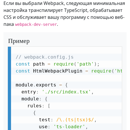
Если вы выбрали Webpack, следующая минимальная
настройка транспилирует TypeScript, обрабатывает
CSS и обслуживает вашу программу с помощью веб-
пака
.
webpack-dev-server
Пример
// webpack.config.js
const
 path 
=
require
(
'path'
)
;
const
 HtmlWebpackPlugin 
=
require
(
'html
module
.
exports 
=
{
  entry
:
'./src/index.tsx'
,
  module
:
{
    rules
:
[
{
        test
:
/\.(ts|tsx)$/
,
        use
:
'ts-loader'
,