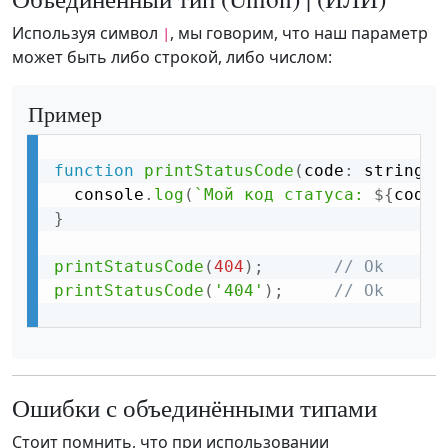
Используя символ
, мы говорим, что наш параметр
|
может быть либо строкой, либо числом:
Пример
function
printStatusCode
(
code
:
 string 
|
  console
.
log
(
`Мой код статуса: 
${
code
}
}
printStatusCode
(
404
)
;
// Ok
printStatusCode
(
'404'
)
;
// Ok
Ошибки с объединёнными типами
Стоит помнить, что при использовании