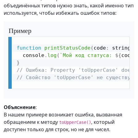
объединённых типов нужно знать, какой именно тип
используется, чтобы избежать ошибок типов:
Пример
function
printStatusCode
(
code
:
 string 
|
  console
.
log
(
`Мой код статуса: 
${
code
.
}
// Ошибка: Property 'toUpperCase' does 
// Свойство 'toUpperCase' не существует
Объяснение
:
В нашем примере возникает ошибка, вызванная
обращением к методу
, который
toUpperCase()
доступен только для строк, но не для чисел.