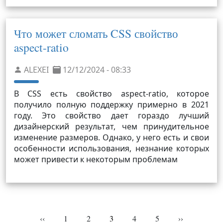
Что может сломать CSS свойство
aspect-ratio
ALEXEI
12/12/2024 - 08:33
В CSS есть свойство aspect-ratio, которое
получило полную поддержку примерно в 2021
году. Это свойство дает гораздо лучший
дизайнерский результат, чем принудительное
изменение размеров. Однако, у него есть и свои
особенности использования, незнание которых
может привести к некоторым проблемам
Нумерация страниц
Предыдущая страница
Page
Page
Текущая страница
Page
Page
Следующая с
‹‹
1
2
3
4
5
››