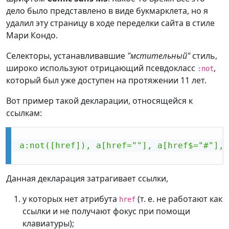
дело было представлено в виде букмарклета, но я
удалил эту страницу в ходе переделки сайта в стиле
Мари Кондо.
Селекторы, устанавливавшие
"мстительный"
стиль,
широко используют отрицающий псевдокласс
,
:not
который был уже доступен на протяжении 11 лет.
Вот пример такой декларации, относящейся к
ссылкам:
a:not([href]), a[href=""], a[href$="#"], 
Данная декларация затрагивает ссылки,
у которых нет атрибута
(т. е. не работают как
href
ссылки и не получают фокус при помощи
клавиатуры);