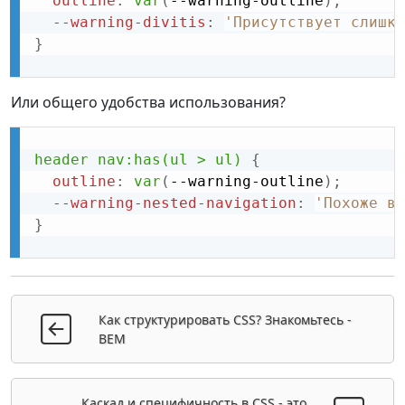
outline
:
var
(
--warning-outline
)
;
--warning-divitis
:
'Присутствует слишко
}
Или общего удобства использования?
header nav:has(ul > ul)
{
outline
:
var
(
--warning-outline
)
;
--warning-nested-navigation
:
'Похоже вы
}
Как структурировать CSS? Знакомьтесь -
BEM
Каскад и специфичность в CSS - это