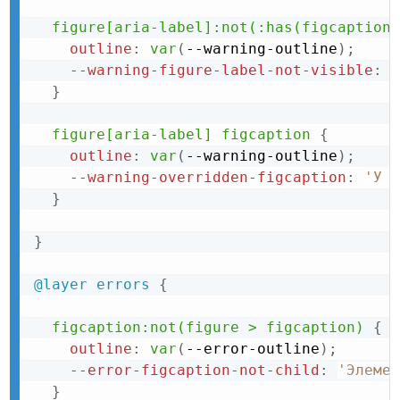
figure[aria-label]:not(:has(figcaption)
outline
:
var
(
--warning-outline
)
;
--warning-figure-label-not-visible
:
'
}
figure[aria-label] figcaption
{
outline
:
var
(
--warning-outline
)
;
--warning-overridden-figcaption
:
'У f
}
}
@layer
 errors
{
figcaption:not(figure > figcaption)
{
outline
:
var
(
--error-outline
)
;
--error-figcaption-not-child
:
'Элемен
}