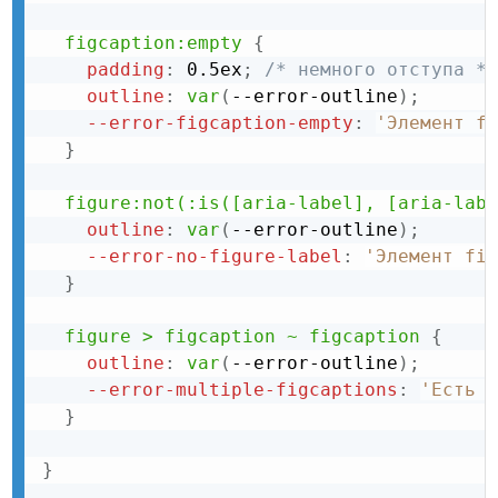
figcaption:empty
{
padding
:
 0.5ex
;
/* немного отступа */
outline
:
var
(
--error-outline
)
;
--error-figcaption-empty
:
'Элемент fi
}
figure:not(:is([aria-label], [aria-labe
outline
:
var
(
--error-outline
)
;
--error-no-figure-label
:
'Элемент fig
}
figure > figcaption ~ figcaption
{
outline
:
var
(
--error-outline
)
;
--error-multiple-figcaptions
:
'Есть д
}
}