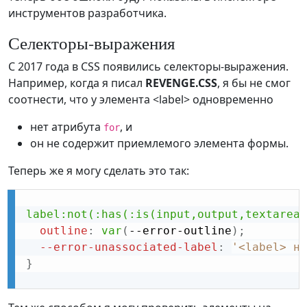
инструментов разработчика.
Селекторы-выражения
С 2017 года в CSS появились селекторы-выражения.
Например, когда я писал
REVENGE.CSS
, я бы не смог
соотнести, что у элемента <label> одновременно
нет атрибута
, и
for
он не содержит приемлемого элемента формы.
Теперь же я могу сделать это так:
label:not(:has(:is(input,output,textarea,
outline
:
var
(
--error-outline
)
;
--error-unassociated-label
:
'<label> не
}