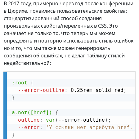
В 2017 году, примерно через год после конференции
в Цюрихе, появились пользовательские свойства:
стандартизированный способ создания
произвольных свойств/переменных в CSS. Это
означает не только то, что теперь мы можем
определять и повторно использовать стиль ошибок,
но и то, что мы также можем генерировать
сообщения об ошибках, не делая таблицу стилей
недействительной:
:root
{
--error-outline
:
 0.25rem solid red
;
}
a:not([href])
{
outline
:
var
(
--error-outline
)
;
--error
:
'У ссылки нет атрибута href. В
}