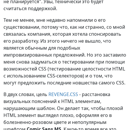
не планируется". Увы, технически это будет
считаться поддержкой.
Тем не менее, мне недавно напомнили о его
существовании, потому что, как ни странно, со мной
связалась компания, которая хотела спонсировать
его разработку. Из этого ничего не вышло, что
является обычным для подобных
импровизированных предложений. Но это заставило
меня снова задуматься о тестировании при помощи
возможностей CSS (тестирование целостности HTML
с использованием CSS-селекторов) и о том, что
могут предложить последние новшества самого CSS.
В двух словах, цель
REVENGE.CSS
- расстановка
визуальных пояснений к HTML элементам,
нарушающим шаблон. Он делает так, чтобы плохой
HTML элемент выглядел плохо, оформляя его в
болезненно-розовом цвете и непопулярным
шрифтом
Comic Sans MS
. Какое-то время все это