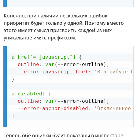
Конечно, при наличии нескольких ошибок
приоритет будет только у одной. Поэтому вместо
этого имеет смысл присвоить каждой из них
уникальное имя с префиксом:
a[href^="javascript"]
{
outline
:
var
(
--error-outline
)
;
--error-javascript-href
:
'В атрибуте hr
}
a[disabled]
{
outline
:
var
(
--error-outline
)
;
--error-anchor-disabled
:
'Отключенное с
}
Теперь обе ошибки будут показаны в инспекторе