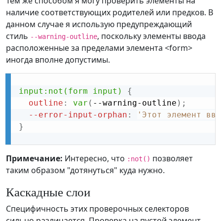
Тем же способом я могу проверить элементы на
наличие соответствующих родителей или предков. В
данном случае я использую предупреждающий
стиль
, поскольку элементы ввода
--warning-outline
расположенные за пределами элемента <form>
иногда вполне допустимы.
input:not(form input)
{
outline
:
var
(
--warning-outline
)
;
--error-input-orphan
:
'Этот элемент вво
}
Примечание:
Интересно, что
позволяет
:not()
таким образом "дотянуться" куда нужно.
Каскадные слои
Специфичность этих проверочных селекторов
сильно различается. Проверка на пустой элемент