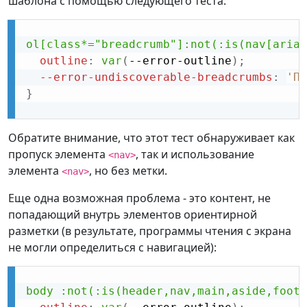
шаблона с помощью следующего теста:
ol[class*="breadcrumb"]:not(:is(nav[aria-
outline
:
var
(
--error-outline
)
;
--error-undiscoverable-breadcrumbs
:
'По
}
Обратите внимание, что этот тест обнаруживает как
пропуск элемента
, так и использование
<nav>
элемента
, но без метки.
<nav>
Еще одна возможная проблема - это контент, не
попадающий внутрь элементов ориентирной
разметки (в результате, программы чтения с экрана
не могли определиться с навигацией):
body :not(:is(header,nav,main,aside,foote