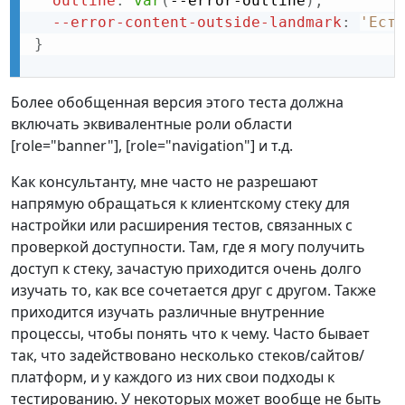
outline
:
var
(
--error-outline
)
;
--error-content-outside-landmark
:
'Есть
}
Более обобщенная версия этого теста должна
включать эквивалентные роли области
[role="banner"], [role="navigation"] и т.д.
Как консультанту, мне часто не разрешают
напрямую обращаться к клиентскому стеку для
настройки или расширения тестов, связанных с
проверкой доступности. Там, где я могу получить
доступ к стеку, зачастую приходится очень долго
изучать то, как все сочетается друг с другом. Также
приходится изучать различные внутренние
процессы, чтобы понять что к чему. Часто бывает
так, что задействовано несколько стеков/сайтов/
платформ, и у каждого из них свои подходы к
тестированию. У некоторых может вообще не быть