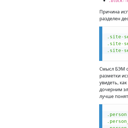
.block--
Причина исп
разделен де
.site-s
.site-s
.site-s
Смысл БЭМ с
разметки ис
увидеть, ка
дочерним эл
лучше понят
.person
.person