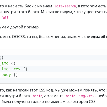
то у нас есть блок с именем
, в котором ест
.site-search
 внутри этого блока. Мы также видим, что существует 
.
—full
ьмем другой пример...
комы с OOCSS, то вы, без сомнения, знакомы с
медиаоб
{
}
_img
{
}
_img--rev
{
}
_body
{
}
ого, как написан этот CSS код, мы уже можем понять, чт
ся внутри блока
, а элемент
- неб
.media
.media__img--rev
была получена только по именам селекторов CSS!