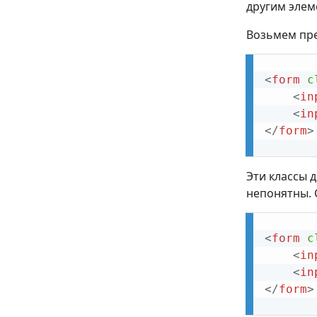
другим элем
Возьмем пр
<
form
c
<
in
<
in
</
form
>
Эти классы 
непонятны. 
<
form
c
<
in
<
in
</
form
>