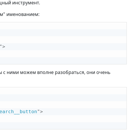
щный инструмент.
м" именованием:
"
>
мы с ними можем вполне разобраться, они очень
earch__button
"
>