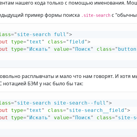
ентам нашего кода только с помощью именования. Мо
едыдущий пример формы поиска
с "обычны
.site-search
lass
=
"
site-search full
"
>
put
type
=
"
text
"
class
=
"
field
"
>
put
type
=
"
Искать
"
value
=
"
Поиск
"
class
=
"
button
довольно расплывчаты и мало что нам говорят. И хотя 
С нотацией БЭМ у нас было бы так:
lass
=
"
site-search site-search--full
"
>
put
type
=
"
text
"
class
=
"
site-search__field
"
>
put
type
=
"
Искать
"
value
=
"
Поиск
"
class
=
"
site-s