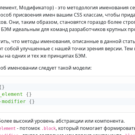
Элемент, Модификатор) - это методология именования се
особ присвоения имен вашим CSS классам, чтобы прида
ов. Они, таким образом, становятся гораздо более стр
БЭМ идеальным для команд разработчиков крупных пр
ить, что методы именования, описанные в данной стат
т собой улучшенные с нашей точки зрения версии. Тем н
ы на одних и тех же принципах БЭМ.
об именовании следует такой модели:
{
}
_element
{
}
-modifier
{
}
более высокий уровень абстракции или компонента.
- потомок
, который помогает формирова
element
.block