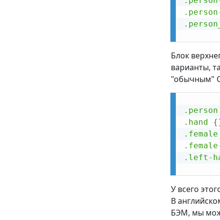
.person
.person
.person
Блок верхнег
варианты, та
"обычным" C
.person
.hand
{
.female
.female
.left-h
У всего этог
В английско
БЭМ, мы мож