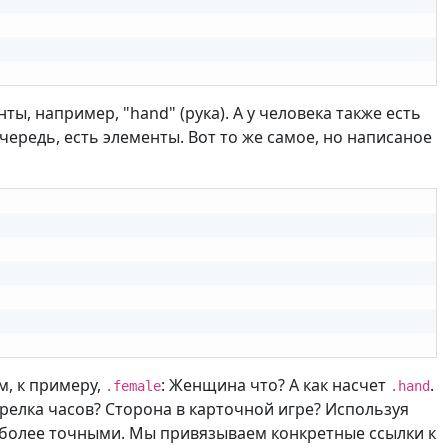
нты, например, "hand" (рука). A у человека также есть
очередь, есть элементы. Вот то же самое, но написаное
м, к примеру,
: Женщина что? A как насчет
.
.female
.hand
трелка часов? Сторона в карточной игре? Используя
 более точными. Мы привязываем конкретные ссылки к