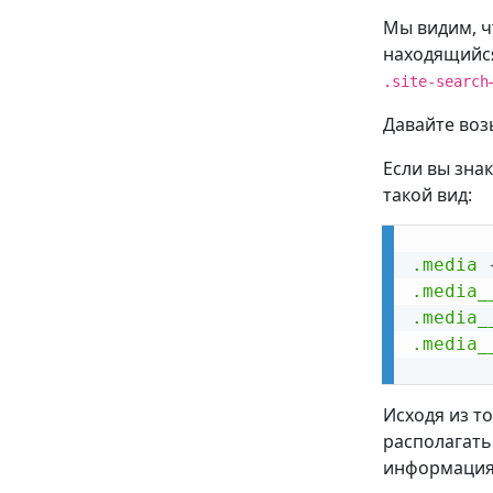
Мы видим, ч
находящийся
.site-search
Давайте воз
Если вы зна
такой вид:
.media
.media_
.media_
.media_
Исходя из т
располагать
информация 