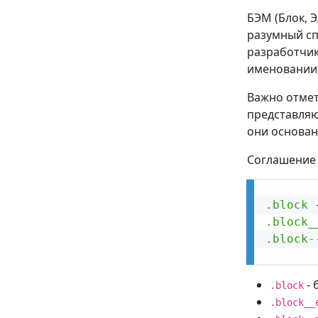
БЭМ (Блок, 
разумный сп
разработчик
именовании 
Важно отмет
представляю
они основан
Соглашение 
.block
.block_
.block-
- 
.block
.block__