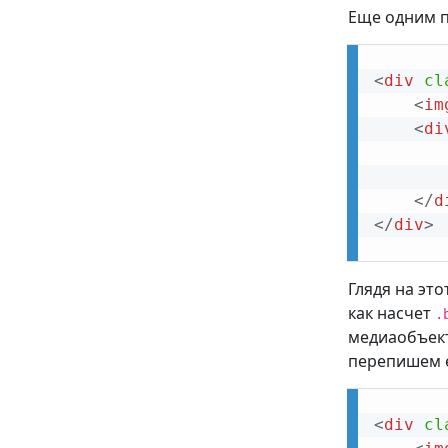
Еще одним п
<
div
cl
<
im
<
di
</
d
</
div
>
Глядя на эт
как насчет
.
медиаобъект
перепишем 
<
div
cl