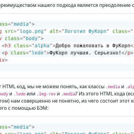
реимуществом нашего подхода является преодоление 
ass
=
"
media
"
>
g
src
=
"
logo.png
"
alt
=
"
Логотип ФуКорп
"
class
=
"
v
class
=
"
body
"
>
<
h3
class
=
"
alpha
"
>
Добро пожаловать в ФуКорп
<
<
p
class
=
"
lede
"
>
ФуКорп лучшая. Серьезно!
</
p
>
iv
>
от HTML код, мы не можем понять, как классы
и
.media
.al
и
или
и
? Из этого HTML кода (
body
.lede
.img-rev
.media
ом) нам совершенно не понятно, из чего состоит этот к
его с помощью БЭМ:
ass
=
"
media
"
>