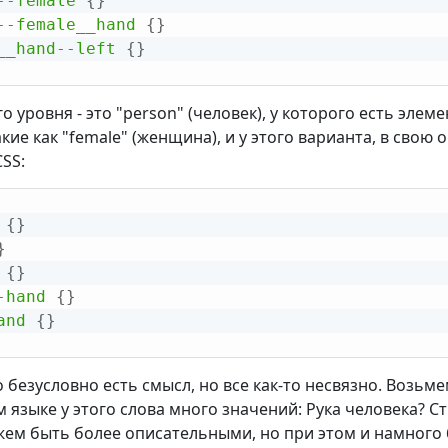
--female
{
}
--female__hand
{
}
__hand--left
{
}
о уровня - это "person" (человек), у которого есть элеме
кие как "female" (женщина), и у этого варианта, в свою 
SS:
{
}
}
{
}
-hand
{
}
and
{
}
о безусловно есть смысл, но все как-то несвязно. Возьме
м языке у этого слова много значений: Рука человека? С
ем быть более описательными, но при этом и намного