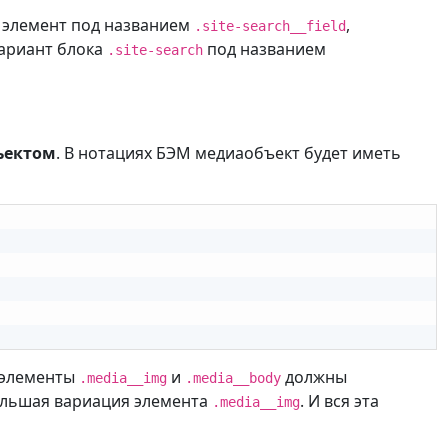
ь элемент под названием
,
.site-search__field
вариант блока
под названием
.site-search
ъектом
. В нотациях БЭМ медиаобъект будет иметь
о элементы
и
должны
.media__img
.media__body
ольшая вариация элемента
. И вся эта
.media__img