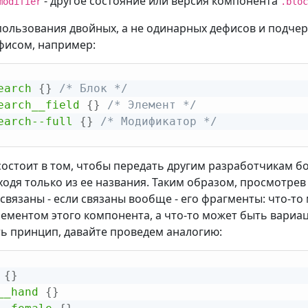
- другое состояние или версия компонента
modifier
.bloc
ользования двойных, а не одинарных дефисов и подчерк
фисом, например:
earch
{
}
/* Блок */
earch__field
{
}
/* Элемент */
earch--full
{
}
/* Модификатор */
остоит в том, чтобы передать другим разработчикам б
ходя только из ее названия. Таким образом, просмотрев
к связаны - если связаны вообще - его фрагменты: что-
ементом этого компонента, а что-то может быть вариа
ь принцип, давайте проведем аналогию:
{
}
__hand
{
}