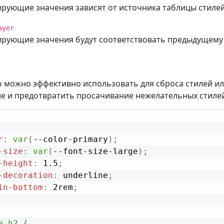
рующие значения зависят от источника таблицы стилей,
ayer
ирующие значения будут соответствовать предыдущему
о можно эффективно использовать для сброса стилей ил
е и предотвратить просачивание нежелательных стиле
r
:
var
(
--color-primary
)
;
-size
:
var
(
--font-size-large
)
;
-height
:
 1.5
;
-decoration
:
 underline
;
in-bottom
:
 2rem
;
e h2
{