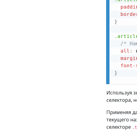
paddi
borde
}
.articl
/* На
all
:
 
margi
font-
}
Используя 
селектора, 
Применяя да
текущего на
селекторе
.t