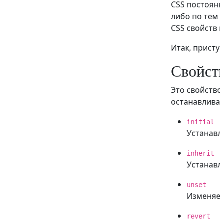
CSS постоян
либо по тем
CSS свойств 
Итак, прист
Свойств
Это свойств
останавлива
initial
Устанав
inherit
Устанавл
unset
Изменяе
revert