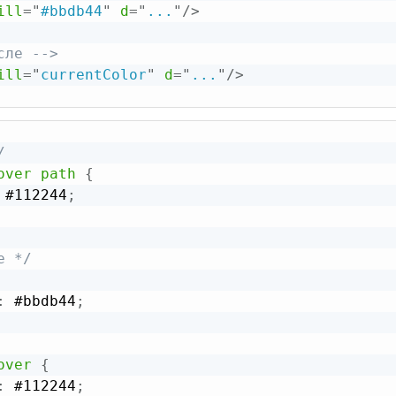
ill
=
"
#bbdb44
"
d
=
"
...
"
/>
сле -->
ill
=
"
currentColor
"
d
=
"
...
"
/>
/
over path
{
 #112244
;
е */
:
 #bbdb44
;
over
{
:
 #112244
;