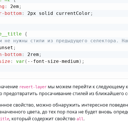
ng
:
 2em
;
r-bottom
:
 2px solid currentColor
;
e__title
{
м не нужны стили из предыдущего селектора. На
unset
;
n-bottom
:
 2rem
;
size
:
var
(
--font-size-medium
)
;
значение
мы можем перейти к следующему ка
revert-layer
но предотвратить просачивание стилей из ближайшего се
нное свойство, можно обнаружить интересное поведение
значенного цвета, до тех пор пока не будет вновь опре
, который содержит свойство
.
itle
all