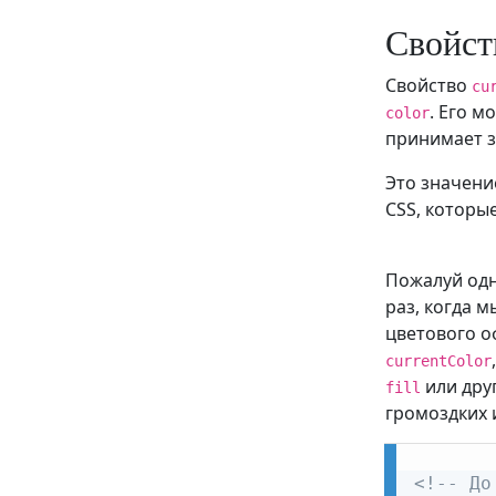
Свойст
Свойство
cu
. Его 
color
принимает з
Это значени
CSS, которы
Пожалуй од
раз, когда 
цветового о
currentColor
или дру
fill
громоздких 
<!-- До