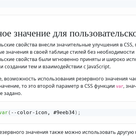
ное значение для пользовательск
ьские свойства внесли значительные улучшения в CSS,
е значения в своей таблице стилей без необходимости 
ьские свойства были мгновенно приняты и широко исп
 создании тем и взаимодействии с JavaScript.
е, возможность использования резервного значения част
начение, то это второй параметр в CSS функции
, зн
var
е задано.
var
(
--color-icon, #9eeb34
)
;
резервного значения также можно использовать другую