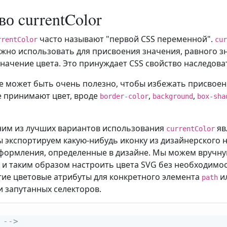
во currentColor
часто называют "первой CSS переменной".
rrentColor
cur
можно использовать для присвоения значения, равного 
начение цвета. Это принуждает CSS свойство наследова
е может быть очень полезно, чтобы избежать присвоен
е принимают цвет, вроде
,
,
border-color
background
box-sha
ним из лучших вариантов использования
яв
currentColor
мы экспортируем какую-нибудь иконку из дизайнерского 
формления, определенные в дизайне. Мы можем вручну
, и таким образом настроить цвета SVG без необходимо
гие цветовые атрибуты для конкретного элемента
ил
path
и запутанных селекторов.
 -->