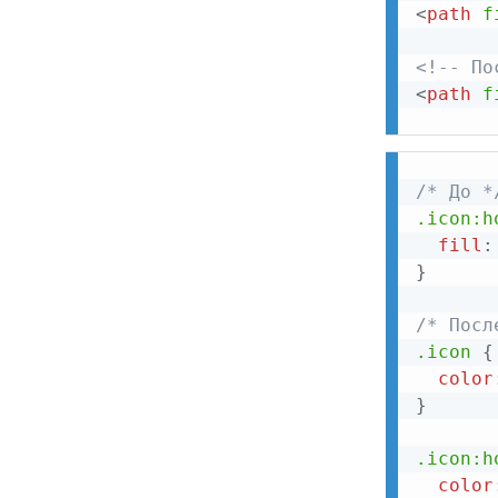
<
path
f
<!-- По
<
path
f
/* До *
.icon:h
fill
:
}
/* Посл
.icon
{
color
}
.icon:h
color