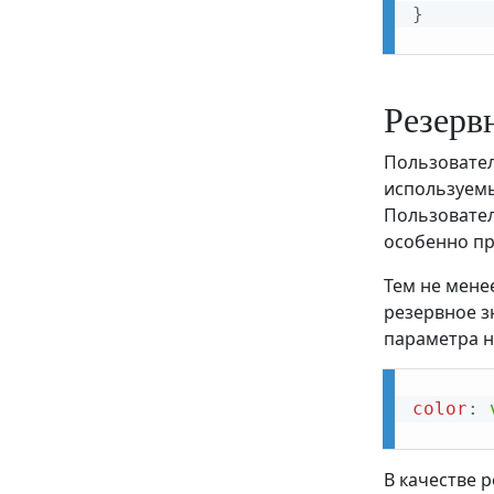
}
Резерв
Пользовател
используемы
Пользовател
особенно при
Тем не мене
резервное з
параметра н
color
:
В качестве 