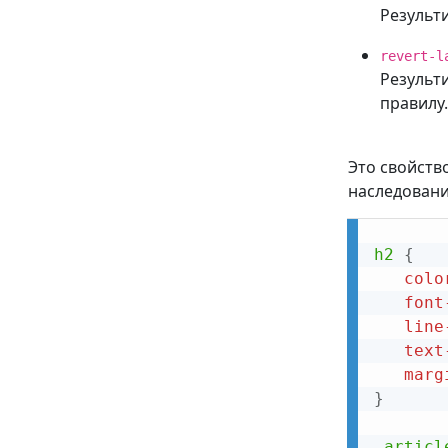
Результи
revert-l
Результ
правилу.
Это свойств
наследовани
h2
{
colo
font
line
text
marg
}
.articl