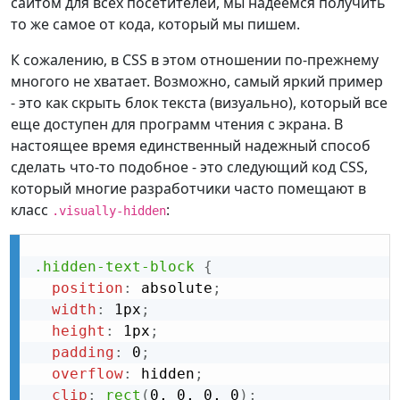
сайтом для всех посетителей, мы надеемся получить
то же самое от кода, который мы пишем.
К сожалению, в CSS в этом отношении по-прежнему
многого не хватает. Возможно, самый яркий пример
- это как скрыть блок текста (визуально), который все
еще доступен для программ чтения с экрана. В
настоящее время единственный надежный способ
сделать что-то подобное - это следующий код CSS,
который многие разработчики часто помещают в
класс
:
.visually-hidden
.hidden-text-block
{
position
:
 absolute
;
width
:
 1px
;
height
:
 1px
;
padding
:
 0
;
overflow
:
 hidden
;
clip
:
rect
(
0, 0, 0, 0
)
;