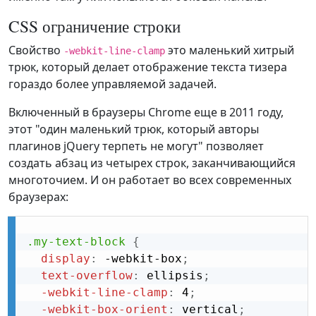
CSS ограничение строки
Свойство
это маленький хитрый
-webkit-line-clamp
трюк, который делает отображение текста тизера
гораздо более управляемой задачей.
Включенный в браузеры Chrome еще в 2011 году,
этот "один маленький трюк, который авторы
плагинов jQuery терпеть не могут" позволяет
создать абзац из четырех строк, заканчивающийся
многоточием. И он работает во всех современных
браузерах:
.my-text-block
{
display
:
 -webkit-box
;
text-overflow
:
 ellipsis
;
-webkit-line-clamp
:
 4
;
-webkit-box-orient
:
 vertical
;