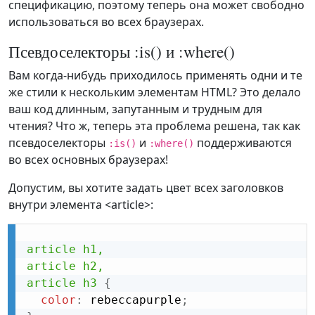
спецификацию, поэтому теперь она может свободно
использоваться во всех браузерах.
Псевдоселекторы :is() и :where()
Вам когда-нибудь приходилось применять одни и те
же стили к нескольким элементам HTML? Это делало
ваш код длинным, запутанным и трудным для
чтения? Что ж, теперь эта проблема решена, так как
псевдоселекторы
и
поддерживаются
:is()
:where()
во всех основных браузерах!
Допустим, вы хотите задать цвет всех заголовков
внутри элемента <article>:
article h1,

article h2,

article h3
{
color
:
 rebeccapurple
;