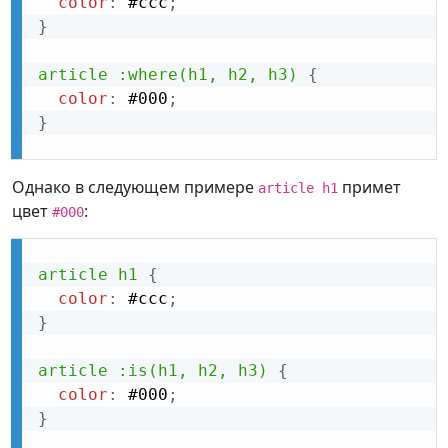
color
:
 #ccc
;
}
article :where(h1, h2, h3)
{
color
:
 #000
;
}
Однако в следующем примере
примет
article h1
цвет
:
#000
article h1
{
color
:
 #ccc
;
}
article :is(h1, h2, h3)
{
color
:
 #000
;
}