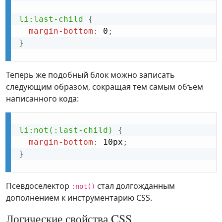
li:last-child
{
margin-bottom
:
 0
;
}
Теперь же подобный блок можно записать
следующим образом, сокращая тем самым объем
написанного кода:
li:not(:last-child)
{
margin-bottom
:
 10px
;
}
Псевдоселектор
стал долгожданным
:not()
дополнением к инструментарию CSS.
Логические свойства CSS