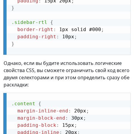
padding
:
 15px 20px
;
}
.sidebar-rtl
{
border-right
:
 1px solid #000
;
padding-right
:
 10px
;
}
Однако, если вы будите использовать логические
свойства CSS, вы сможете ограничить свой код всего
двумя селекторами и при этом определить сразу обе
раскладки:
.content
{
margin-inline-end
:
 20px
;
margin-block-end
:
 30px
;
padding-block
:
 15px
;
padding-inline
:
 20px
;