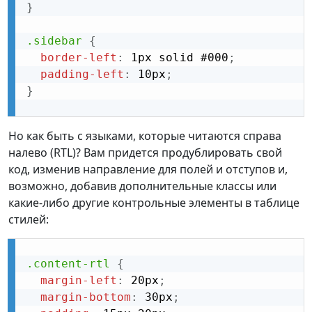
}
.sidebar
{
border-left
:
 1px solid #000
;
padding-left
:
 10px
;
}
Но как быть с языками, которые читаются справа
налево (RTL)? Вам придется продублировать свой
код, изменив направление для полей и отступов и,
возможно, добавив дополнительные классы или
какие-либо другие контрольные элементы в таблице
стилей:
.content-rtl
{
margin-left
:
 20px
;
margin-bottom
:
 30px
;