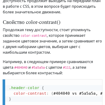
доступность продолжит выходить на передний план
в работе с CSS, в этом вопросе будет происходить
более значительное движение.
Свойство color-contrast()
Продолжая тему доступности, стоит упомянуть
свойство
, которое принимает
color-contrast
заданное цветовое значение, а затем сравнивает его
с двумя наборами цветов, выбирая цвет с
наибольшим контрастом.
Например, в следующем примере сравниваются
цвета
и
с цветом
, а затем
#404040
#5a5a5a
#111
выбирается более контрастный:
.header-color
{
color-contrast
:
(
#404040 vs #5a5a5a, #1
}