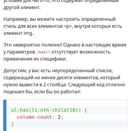
условие для чего-то, что содержит определенный
другой элемент.
Например, вы можете настроить определенный
стиль для всех элементов <p>, внутри которых есть
элемент img.
Это невероятно полезно! Однако в настоящее время
у параметров
отсутствует возможность
:has()
применения их специфики.
Допустим, у вас есть неупорядоченный список,
содержащий не менее десяти элементов, который
нужно вывести в 2 столбца. Следующий код отлично
подошел бы, если бы он работал:
ul:has(li:nth-child(10))
{
column-count
:
 2
;
}