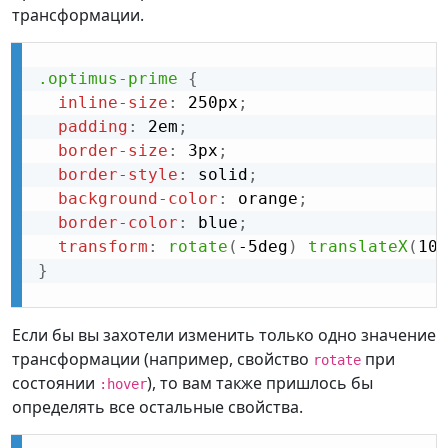
трансформации.
.optimus-prime
{
inline-size
:
 250px
;
padding
:
 2em
;
border-size
:
 3px
;
border-style
:
 solid
;
background-color
:
 orange
;
border-color
:
 blue
;
transform
:
rotate
(
-5deg
)
translateX
(
10%
}
Если бы вы захотели изменить только одно значение
трансформации (например, свойство
при
rotate
состоянии
), то вам также пришлось бы
:hover
определять все остальные свойства.