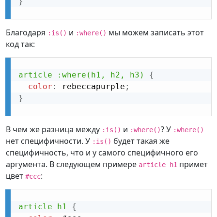
}
Благодаря
и
мы можем записать этот
:is()
:where()
код так:
article :where(h1, h2, h3)
{
color
:
 rebeccapurple
;
}
В чем же разница между
и
? У
:is()
:where()
:where()
нет специфичности. У
будет такая же
:is()
специфичность, что и у самого специфичного его
аргумента. В следующем примере
примет
article h1
цвет
:
#ccc
article h1
{