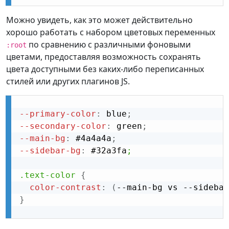
Можно увидеть, как это может действительно
хорошо работать с набором цветовых переменных
по сравнению с различными фоновыми
:root
цветами, предоставляя возможность сохранять
цвета доступными без каких-либо переписанных
стилей или других плагинов JS.
--primary-color
:
 blue
;
--secondary-color
:
 green
;
--main-bg
:
 #4a4a4a
;
--sidebar-bg
:
 #32a3fa
;

.text-color
{
color-contrast
:
(
--main-bg vs --sidebar
}