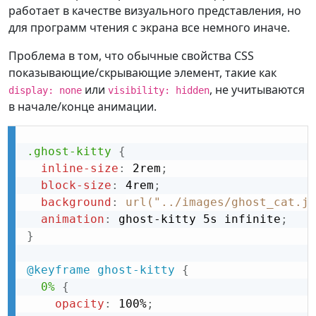
работает в качестве визуального представления, но
для программ чтения с экрана все немного иначе.
Проблема в том, что обычные свойства CSS
показывающие/скрывающие элемент, такие как
или
, не учитываются
display: none
visibility: hidden
в начале/конце анимации.
.ghost-kitty
{
inline-size
:
 2rem
;
block-size
:
 4rem
;
background
:
url("../images/ghost_cat.jp
animation
:
 ghost-kitty 5s infinite
;
}
@keyframe
 ghost-kitty
{
0%
{
opacity
:
 100%
;