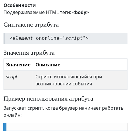
Особенности
Поддерживаемые HTML теги:
<body>
Синтаксис атрибута
<
element
ononline="
script
">
Значения атрибута
Значение
Описание
script
Скрипт, исполняющийся при
возникновении события
Пример использования атрибута
Запускает скрипт, когда браузер начинает работать
онлайн: