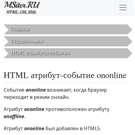
Перейти к основному содержанию
Главная
Справочники
HTML атрибуты-события
HTML атрибут-событие ononline
Событие
ononline
возникает, когда браузер
переходит в режим онлайн.
Атрибут
ononline
противоположен атрибуту
onoffline
.
Атрибут
ononline
был добавлен в HTML5.