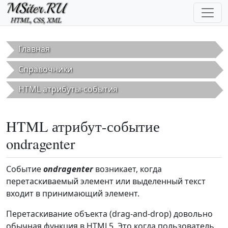
Перейти к основному содержанию
Главная
Справочники
HTML атрибуты-события
HTML атрибут-событие
ondragenter
Событие
ondragenter
возникает, когда
перетаскиваемый элемент или выделенный текст
входит в принимающий элемент.
Перетаскивание объекта (drag-and-drop) довольно
обычная функция в HTML5. Это когда пользователь