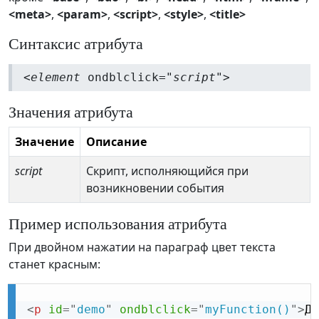
<meta>
,
<param>
,
<script>
,
<style>
,
<title>
Синтаксис атрибута
<
element
ondblclick="
script
">
Значения атрибута
Значение
Описание
script
Скрипт, исполняющийся при
возникновении события
Пример использования атрибута
При двойном нажатии на параграф цвет текста
станет красным:
<
p
id
=
"
demo
"
ondblclick
=
"
myFunction()
"
>
Дв