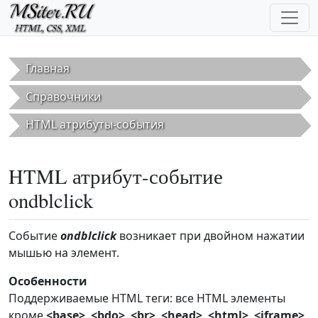
Перейти к основному содержанию
Главная
Справочники
HTML атрибуты-события
HTML атрибут-событие
ondblclick
Событие
ondblclick
возникает при двойном нажатии
мышью на элемент.
Особенности
Поддерживаемые HTML теги: все HTML элементы
кроме
<base>
,
<bdo>
,
<br>
,
<head>
,
<html>
,
<iframe>
,